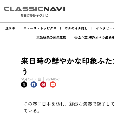
速リポ
ニュース・トッピクス
ウチのイチ推し
インタビュ
東条碩夫の音楽放談
香原斗志 海外オペラ最新
来日時の鮮やかな印象ふた
う
今月のイチ盤
2023-05-01
この春に日本を訪れ、鮮烈な演奏で魅了し
ている。