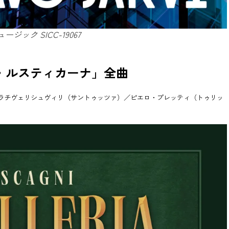
ジック SICC-19067
・ルスティカーナ」全曲
ラチヴェリシュヴィリ（サントゥッツァ）／ピエロ・プレッティ（トゥリッ