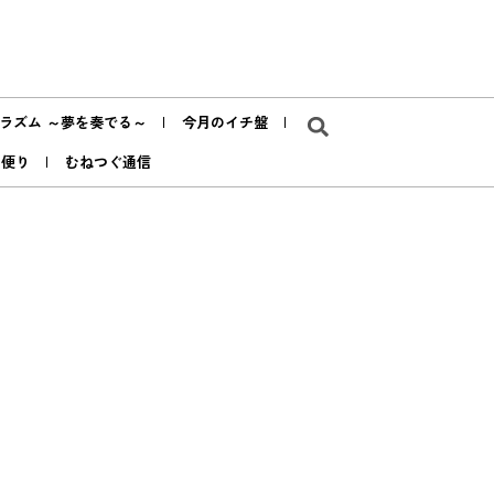
ラズム ～夢を奏でる～
今月のイチ盤
ア便り
むねつぐ通信
ろ