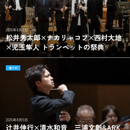
2026年8月5日
松井秀太郎×ナカリャコフ×西村大地
×児玉隼人 トランペットの祭典
速リポ
2026年8月5日
辻󠄀井伸行×清水和音 三浦文彰&ARK