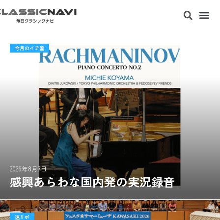
今月のイチ盤
2026年8月7日
感興あらわな国内発の実況録音
速リポ