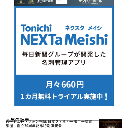
人気の記事
カーチュン・ウォン指揮 日本フィルハーモニー交響
楽団 創立70周年記念特別演奏会