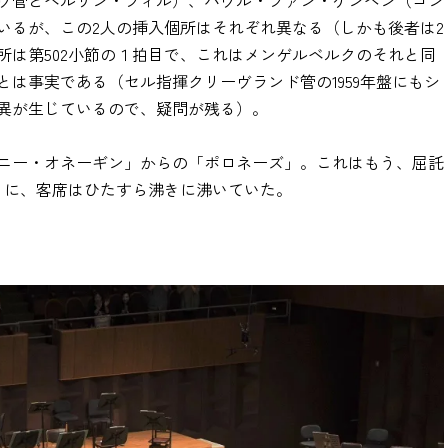
ウ管とベルリン・フィル）、パウル・ファン・ケンペン（コン
いるが、この2人の挿入個所はそれぞれ異なる（しかも後者は2
所は第502小節の１拍目で、これはメンゲルベルクのそれと同
は事実である（セル指揮クリーヴランド管の1959年盤にもシ
異が生じているので、疑問が残る）。
ニー・オネーギン」からの「ポロネーズ」。これはもう、屈託
うに、客席はひたすら沸きに沸いていた。