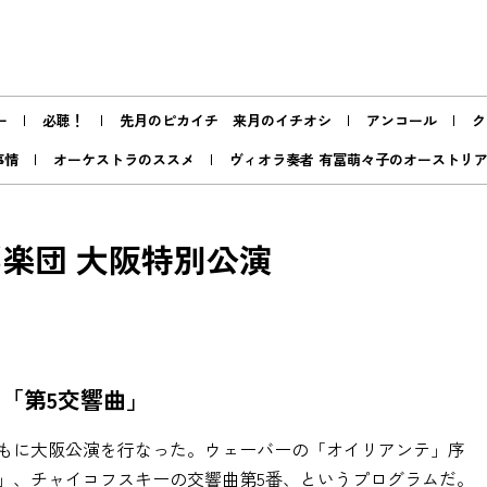
ー
必聴！
先月のピカイチ 来月のイチオシ
アンコール
ク
事情
オーケストラのススメ
ヴィオラ奏者 有冨萌々子のオーストリ
楽団 大阪特別公演
「第5交響曲」
もに大阪公演を行なった。ウェーバーの「オイリアンテ」序
」、チャイコフスキーの交響曲第5番、というプログラムだ。