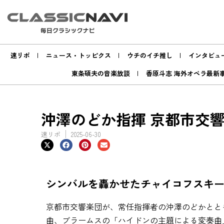
速リポ
ニュース・トッピクス
ウチのイチ推し
インタビュ
東条碩夫の音楽放談
香原斗志 海外オペラ最新
沖澤のどか指揮 京都市交響
速リポ
2025-06-30
シンバルを轟かせたチャイコフスキー
京都市交響楽団が、常任指揮者の沖澤のどかとと
曲、ブラームスの「ハイドンの主題による変奏曲