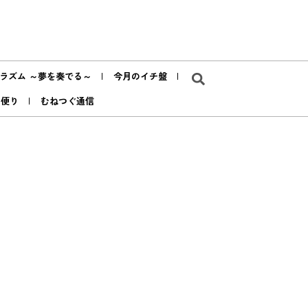
ラズム ～夢を奏でる～
今月のイチ盤
ア便り
むねつぐ通信