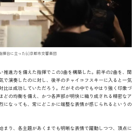
揮台に立った(c)京都市交響楽団
い推進力を備えた指揮でこの3曲を構築した。前半の2曲を、闊
気で演奏したのに対し、後半のチャイコフスキーに入ると一気
対比は成功していただろう。だがその中でもやはり強く印象づ
ほどの均衡を備え、かつ各声部が明快に織り成される精密なア
烈になっても、常にどこかに端整な表情が感じられるというの
始まり、各主題があくまでも明晰な表情で躍動しつつ、頂点に