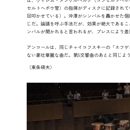
は、ウィレム・メンゲルベルク（コンセルトヘボ
セルトヘボウ管）の指揮がディスクに記録されて
回叩かせている）。沖澤がシンバルを轟かせた個
じだ。論議を呼ぶ手法だが、効果が絶大であること
ンバルが聞かれると言われるが、プレスにより差
アンコールは、同じチャイコフスキーの「エフゲ
ない豪壮華麗な曲だ。第5交響曲のあとと同じよ
（東条碩夫）