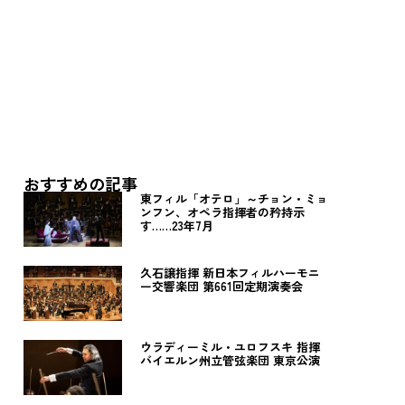
おすすめの記事
東フィル「オテロ」～チョン・ミョ
ンフン、オペラ指揮者の矜持示
す……23年7月
久石譲指揮 新日本フィルハーモニ
ー交響楽団 第661回定期演奏会
ウラディーミル・ユロフスキ 指揮
バイエルン州立管弦楽団 東京公演