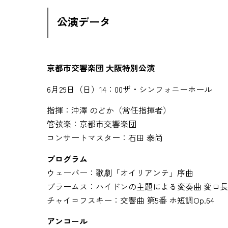
公演データ
京都市交響楽団 大阪特別公演
6月29日（日）14：00ザ・シンフォニーホール
指揮：沖澤 のどか（常任指揮者）
管弦楽：京都市交響楽団
コンサートマスター：石田 泰尚
プログラム
ウェーバー：歌劇「オイリアンテ」序曲
ブラームス：ハイドンの主題による変奏曲 変ロ長調O
チャイコフスキー：交響曲 第5番 ホ短調Op.64
アンコール