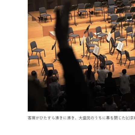
客席がひたすら沸きに沸き、大盛況のうちに幕を閉じた(c)