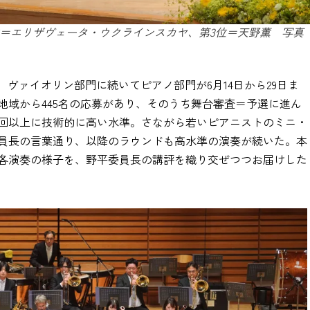
位＝エリザヴェータ・ウクラインスカヤ、第3位＝天野薫 写真
、ヴァイオリン部門に続いてピアノ部門が6月14日から29日ま
地域から445名の応募があり、そのうち舞台審査＝予選に進ん
前回以上に技術的に高い水準。さながら若いピアニストのミニ・
員長の言葉通り、以降のラウンドも高水準の演奏が続いた。本
各演奏の様子を、野平委員長の講評を織り交ぜつつお届けした