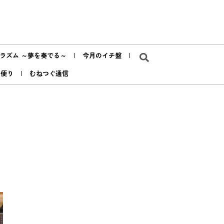
ラズム ～夢を奏でる～
今月のイチ盤
ア便り
むねつぐ通信