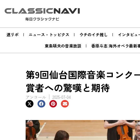
速リポ
ニュース・トッピクス
ウチのイチ推し
インタビュ
東条碩夫の音楽放談
香原斗志 海外オペラ最新
第9回仙台国際音楽コンク
賞者への驚嘆と期待
アンコール
2025-07-04