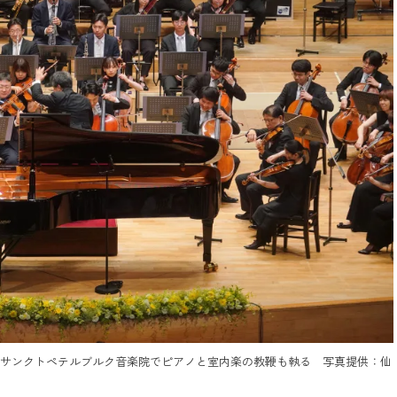
はサンクトペテルブルク音楽院でピアノと室内楽の教鞭も執る 写真提供：仙