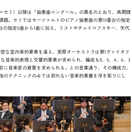
＝セミ）以降は「協奏曲コンクール」の異名のとおり、高関健
課題。セミではモーツァルトのピアノ協奏曲の第10番台の指定
番台の指定6曲から1曲に加え、リストやチャイコフスキー、矢代
。
緊密な室内楽的要素を湛え、実際オーケストラは第1ヴァイオリ
高度な音楽的表現と交響的要素が求められ、編成も8、6、4、4、3
前に音楽家の資質を求められる」との言葉通り、その構成力、
指のテクニックのみでは測れない音楽的素養を浮き彫りにし