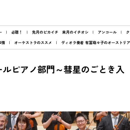
ー
必聴！
先月のピカイチ 来月のイチオシ
アンコール
ク
事情
オーケストラのススメ
ヴィオラ奏者 有冨萌々子のオーストリ
ールピアノ部門～彗星のごとき入