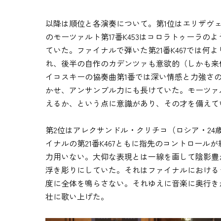
以降は順位と各演奏について。第1位はエリザヴ
のモーツァルト第17番K453はコロラトゥーラ
ていた。ファイナルで弾いた第21番K467では
れ、後半の自作のカデンツァも意欲的（しかも来
イコスキーの協奏曲第1番では深い情感と力強さ
かせ、アンサンブル力にも長けていた。モーツァ
えるか、という点に意識があり、その才を備えて
第2位はアレクサンドル・クリチコ（ロシア・24歳
イナルの第21番K467ともに指先のコントロー
力用いない。大仰な表現とは一線を画して陰影豊
浮き彫りにしていた。それはファイナルにおける
度に全体を鳴らさない。それゆえに音楽に奥行き
壮に歌い上げた。