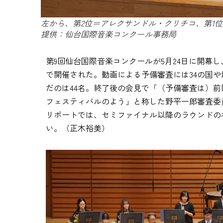
左から、第2位＝アレクサンドル・クリチコ、第1
提供：仙台国際音楽コンクール事務局
第9回仙台国際音楽コンクールが5月24日に開幕し
で開催された。動画による予備審査には34の国や
だのは44名。終了後の会見で「（予備審査は）
フェスティバルのよう」と称した野平一郎審査委
リポートでは、セミファイナル以降のラウンドの
い。（正木裕美）