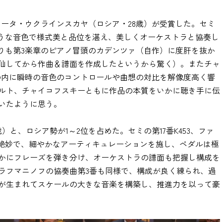
ェータ・ウクラインスカヤ（ロシア・28歳）が受賞した。セミ
のような音色で様式美と品位を湛え、美しくオーケストラと協奏し
何よりも第3楽章のピアノ冒頭のカデンツァ（自作）に度肝を抜か
仙してから作曲＆譜面を作成したというから驚く）。またチャ
の内に瞬時の音色のコントロールや曲想の対比を解像度高く響
ルト、チャイコフスキーともに作品の本質をいかに聴き手に伝
いたように思う。
）と、ロシア勢が1～2位を占めた。セミの第17番K453、ファ
ルが絶妙で、細やかなアーティキュレーションを施し、ペダルは極
かにフレーズを弾き分け、オーケストラの譜面も把握し構成を
ラフマニノフの協奏曲第3番も同様で、構成が良く練られ、過
が生まれてスケールの大きな音楽を構築し、推進力を以って豪