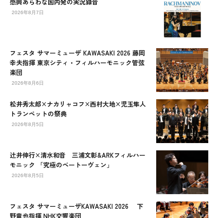
感興あらわな国内発の実況録音
2026年8月7日
フェスタ サマーミューザ KAWASAKI 2026 藤岡
幸夫指揮 東京シティ・フィルハーモニック管弦
楽団
2026年8月6日
松井秀太郎×ナカリャコフ×西村大地×児玉隼人
トランペットの祭典
2026年8月5日
辻󠄀井伸行×清水和音 三浦文彰&ARKフィルハー
モニック 「究極のベートーヴェン」
2026年8月5日
フェスタ サマーミューザKAWASAKI 2026 下
野竜也指揮 NHK交響楽団