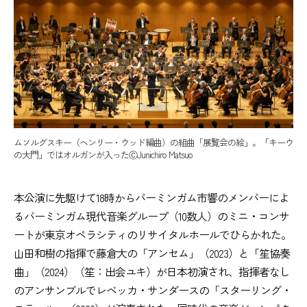
ムソルグスキー（ヘンリー・ウッド編曲）の組曲「展覧会の絵」。「キーウ
の大門」ではオルガンが入ったⒸJunichiro Matsuo
本公演に先駆けて18時からバーミンガム市響のメンバーによ
るバーミンガム現代音楽グループ（10数人）のミニ・コンサ
ートが東京オペラシティのリサイタルホールでひらかれた。
山田和樹の指揮で藤倉大の「アンセム」（2023）と「笙協奏
曲」（2024）（笙：出会ユキ）が日本初演され、指揮者なし
のアンサンブルでレベッカ・サンダースの「スターリング・