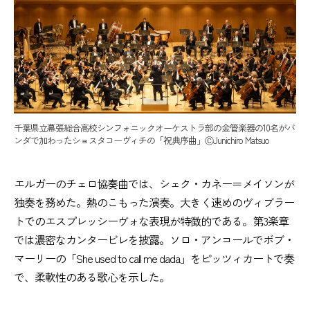
千葉県立幕張総合高校シンフォニックオーケストラ部の金管楽器の10名がバ
ンダで加わったショスタコーヴィチの「祝典序曲」ⒸJunichiro Matsuo
エルガーのチェロ協奏曲では、シェク・カネー＝メイソンが
独奏を務めた。熱のこもった演奏。大きく速めのヴィブラー
トでのエスプレッシーヴォな表現が特徴的である。第3楽章
では濃密なカンタービレを披露。ソロ・アンコールでボブ・
マーリーの「She used to call me dada」をピッツィカートで奏
で、柔軟性のある歌心を示した。