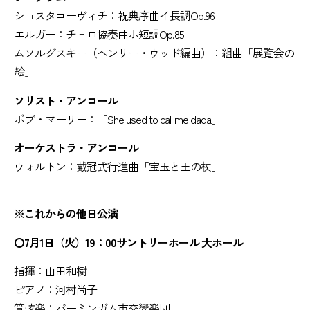
ショスタコーヴィチ：祝典序曲イ長調Op.96
エルガー：チェロ協奏曲ホ短調Op.85
ムソルグスキー（ヘンリー・ウッド編曲）：組曲「展覧会の
絵」
ソリスト・アンコール
ボブ・マーリー：「She used to call me dada」
オーケストラ・アンコール
ウォルトン：戴冠式行進曲「宝玉と王の杖」
※これからの他日公演
〇7月1日（火）19：00サントリーホール 大ホール
指揮：山田和樹
ピアノ：河村尚子
管弦楽：バーミンガム市交響楽団