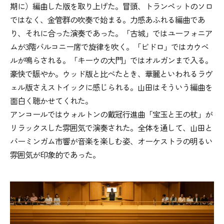
期に）編曲した版を取り上げた。冒頭、トランペットのソロ
ではなく、金管群の吹奏で始まる。力感あふれる編曲であ
り、それに合った演奏であった。「古城」ではユーフォニア
ムが3階バルコニー席で旋律を吹く。「ビドロ」ではカウベ
ルが鳴らされる。「キーウの大門」ではオルガンまで入る。
豪快で賑やか。ウッド版と比べたとき、華麗といわれるラヴ
ェル版さえストイックに感じられる。山田はそういう編曲を
面白く聴かせてくれた。
アンコールではウォルトンの戴冠行進曲「宝玉と王の杖」が
リラックスした雰囲気で演奏された。全体を通して、山田と
バーミンガム市響が音楽を楽しむ姿、オーケストラの明るい
雰囲気が印象的であった。