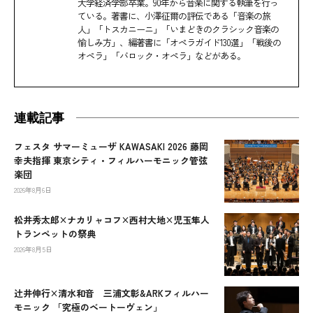
大学経済学部卒業。90年から音楽に関する執筆を行っ
ている。著書に、小澤征爾の評伝である「音楽の旅
人」「トスカニーニ」「いまどきのクラシック音楽の
愉しみ方」、編著書に「オペラガイド130選」「戦後の
オペラ」「バロック・オペラ」などがある。
連載記事
フェスタ サマーミューザ KAWASAKI 2026 藤岡
幸夫指揮 東京シティ・フィルハーモニック管弦
楽団
2026年8月6日
松井秀太郎×ナカリャコフ×西村大地×児玉隼人
トランペットの祭典
2026年8月5日
辻󠄀井伸行×清水和音 三浦文彰&ARKフィルハー
モニック 「究極のベートーヴェン」