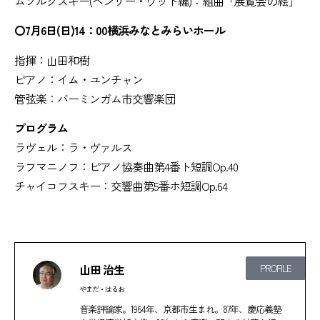
ムソルグスキー(ヘンリー・ウッド編)：組曲「展覧会の絵」
〇7月6日(日)14：00横浜みなとみらいホール
指揮：山田和樹
ピアノ：イム・ユンチャン
管弦楽：バーミンガム市交響楽団
プログラム
ラヴェル：ラ・ヴァルス
ラフマニノフ：ピアノ協奏曲第4番ト短調Op.40
チャイコフスキー：交響曲第5番ホ短調Op.64
山田 治生
PROFILE
やまだ・はるお
音楽評論家。1964年、京都市生まれ。87年、慶応義塾