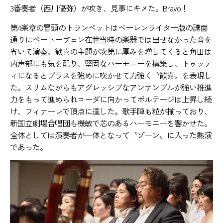
3番奏者（西川優弥）が吹き、見事にキメた。Bravo！
第4楽章の冒頭のトランペットはベーレンライター版の譜面
通りにベートーヴェン在世当時の楽器では出せなかった音を
省いて演奏。歓喜の主題が次第に厚みを増してくると角田は
内声部にも気を配り、堅固なハーモニーを構築し、トゥッテ
ィになるとブラスを強めに吹かせて力強く〝歓喜〟を表現し
た。スリムながらもアグレッシブなアンサンブルが強い推進
力をもって進められコーダに向かってボルテージは上昇し続
け、フィナーレで頂点に達した。歌手陣も粒が揃っており、
新国立劇場合唱団も機敏で芯のあるハーモニーを響かせた。
全体としては演奏者が一体となって〝ゾーン〟に入った熱演
であった。