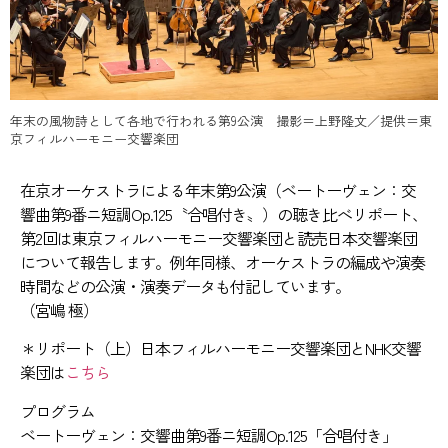
年末の風物詩として各地で行われる第9公演 撮影＝上野隆文／提供＝東
京フィルハーモニー交響楽団
在京オーケストラによる年末第9公演（ベートーヴェン：交
響曲第9番ニ短調Op.125〝合唱付き〟）の聴き比べリポート、
第2回は東京フィルハーモニー交響楽団と読売日本交響楽団
について報告します。例年同様、オーケストラの編成や演奏
時間などの公演・演奏データも付記しています。
（宮嶋 極）
＊リポート（上）日本フィルハーモニー交響楽団とNHK交響
楽団は
こちら
プログラム
ベートーヴェン：交響曲第9番ニ短調Op.125「合唱付き」