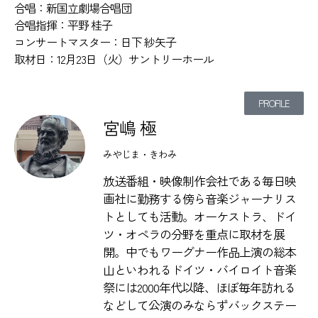
合唱：新国立劇場合唱団
合唱指揮：平野 桂子
コンサートマスター：日下 紗矢子
取材日：12月23日（火）サントリーホール
PROFILE
宮嶋 極
みやじま・きわみ
放送番組・映像制作会社である毎日映
画社に勤務する傍ら音楽ジャーナリス
トとしても活動。オーケストラ、ドイ
ツ・オペラの分野を重点に取材を展
開。中でもワーグナー作品上演の総本
山といわれるドイツ・バイロイト音楽
祭には2000年代以降、ほぼ毎年訪れる
などして公演のみならずバックステー