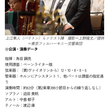
上江隼人（バリトン）らソリスト陣 撮影＝上野隆文／提供
＝東京フィルハーモニー交響楽団
☆公演・演奏データ
指揮：角田 鋼亮
使用譜面：ベーンライター版
弦楽器：（第1ヴァイオリンから）12・10・8・8・6
管楽器：ホルンにアシスタント１、他パートは譜面の指定通
り
演奏時間：約63分（第2楽章388小節目からの繰り返しなし）
ソプラノ：迫田 美帆
アルト：中島 郁子
テノール：渡辺 康