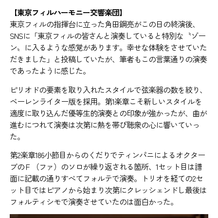
【東京フィルハーモニー交響楽団】
東京フィルの指揮台に立った角田鋼亮がこの日の終演後、
SNSに「東京フィルの皆さんと演奏していると特別な〝ゾー
ン〟に入るような感覚があります。幸せな体験をさせていた
だきました」と投稿していたが、筆者もこの言葉通りの演奏
であったように感じた。
ピリオドの要素を取り入れたスタイルで弦楽器の数を絞り、
ベーレンライター版を採用。第1楽章こそ新しいスタイルを
適度に取り込んだ優等生的演奏との印象が強かったが、曲が
進むにつれて演奏は次第に熱を帯び聴衆の心に響いていっ
た。
第2楽章186小節目からのくだりでティンパニによるオクター
ブのＦ（ファ）のソロが繰り返される箇所、1セット目は譜
面に記載の通りすべてフォルテで演奏。トリオを経ての2セ
ット目ではピアノから始まり次第にクレッシェンドし最後は
フォルティシモで演奏させていたのは面白かった。