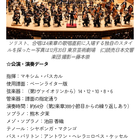
ソリスト、合唱は4楽章の歌唱直前に入場する独自のスタイ
ルを採った＝写真は12月20日 東京芸術劇場 (C)読売日本交響
楽団 撮影＝藤本崇
☆公演・演奏データ
指揮：マキシム・パスカル
使用譜面：ベーンライター版
弦楽器：（第1ヴァイオリンから）14・12・10・8・6
管楽器：譜面の指定通り
演奏時間：約64分（第2楽章388小節目からの繰り返しあり）
ソプラノ：熊木 夕茉
メゾ・ソプラノ：池田 香織
テノール：シヤボンガ・マクンゴ
バス・バリトン：アントワン・ヘレラ=ロペス・ケッセル