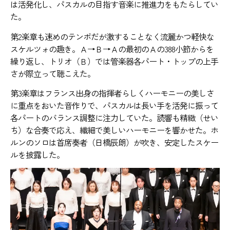
は活発化し、パスカルの目指す音楽に推進力をもたらしてい
た。
第2楽章も速めのテンポだが激することなく流麗かつ軽快な
スケルツォの趣き。Ａ→Ｂ→Ａの最初のＡの388小節からを
繰り返し、トリオ（Ｂ）では管楽器各パート・トップの上手
さが際立って聴こえた。
第3楽章はフランス出身の指揮者らしくハーモニーの美しさ
に重点をおいた音作りで、パスカルは長い手を活発に振って
各パートのバランス調整に注力していた。読響も精緻（せい
ち）な合奏で応え、繊細で美しいハーモニーを響かせた。ホ
ルンのソロは首席奏者（日橋辰朗）が吹き、安定したスケー
ルを披露した。