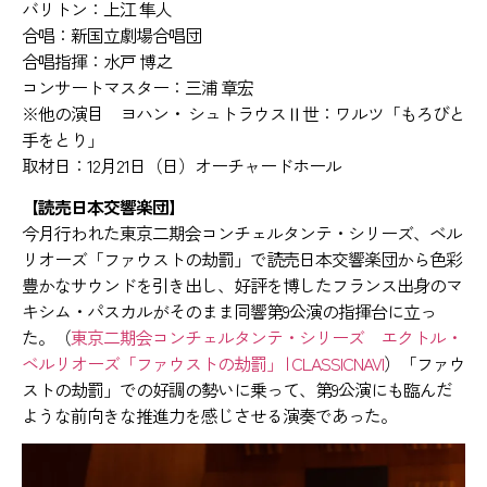
バリトン：上江 隼人
合唱：新国立劇場合唱団
合唱指揮：水戸 博之
コンサートマスター：三浦 章宏
※他の演目 ヨハン・ シュトラウスⅡ世：ワルツ「もろびと
手をとり」
取材日：12月21日（日）オーチャードホール
【読売日本交響楽団】
今月行われた東京二期会コンチェルタンテ・シリーズ、ベル
リオーズ「ファウストの劫罰」で読売日本交響楽団から色彩
豊かなサウンドを引き出し、好評を博したフランス出身のマ
キシム・パスカルがそのまま同響第9公演の指揮台に立っ
た。（
東京二期会コンチェルタンテ・シリーズ エクトル・
ベルリオーズ「ファウストの劫罰」 | CLASSICNAVI
）「ファウ
ストの劫罰」での好調の勢いに乗って、第9公演にも臨んだ
ような前向きな推進力を感じさせる演奏であった。