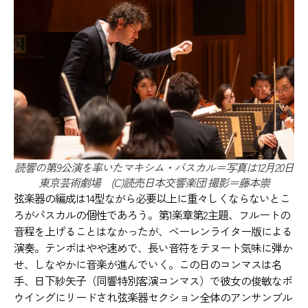
読響の第9公演を率いたマキシム・パスカル＝写真は12月20日
東京芸術劇場 (C)読売日本交響楽団 撮影＝藤本崇
弦楽器の編成は14型ながら必要以上に重々しくならないとこ
ろがパスカルの個性であろう。第1楽章第2主題、フルートの
音程を上げることはなかったが、ベーレンライター版による
演奏。テンポはやや速めで、長い音符をテヌート気味に弾か
せ、しなやかに音楽が進んでいく。この日のコンマスは名
手、日下紗矢子（同響特別客演コンマス）で彼女の俊敏なボ
ウイングにリードされ弦楽器セクション全体のアンサンブル