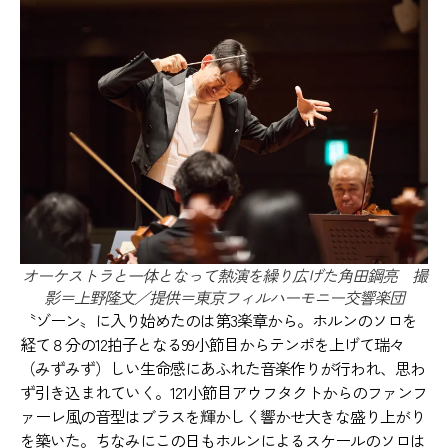
オーケストラと一体となって熱演を繰り広げた角田鋼亮 撮
影＝上野隆文／提供＝東京フィルハーモニー交響楽団
〝ゾーン〟に入り始めたのは第3楽章から。ホルンのソロを
経て８分の12拍子となる99小節目からテンポを上げて瑞々
（みずみず）しい生命感にあふれた音楽作りが行われ、思わ
ず引き込まれていく。121小節目アウフタクトからのファンフ
ァーレ風の音型はブラスを輝かしく響かせ大きな盛り上がり
を築いた。ちなみにこの日もホルンによるスケールのソロは