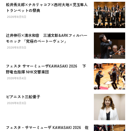
松井秀太郎×ナカリャコフ×西村大地×児玉隼人
トランペットの祭典
2026年8月5日
辻󠄀井伸行×清水和音 三浦文彰&ARKフィルハー
モニック 「究極のベートーヴェン」
2026年8月5日
フェスタ サマーミューザKAWASAKI 2026 下
野竜也指揮 NHK交響楽団
2026年8月4日
ピアニスト三舩優子
2026年8月3日
フェスタ・サマーミューザ KAWASAKI 2026 佐