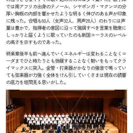
では南アフリカ出身のテノール、シヤボンガ・マクンゴの分
厚い胸板の内部を響かせたような明るく伸びのある声が印象
に残った。合唱も60人（女声32人、男声28人）のわりには声
量は豊かで、指揮者の意図に沿って強調すべき言葉を聴衆に
しっかりと届くように歌っていたのも新国コーラスのレベル
の高さを示すものであった。
終楽章後半も前へ進んでいくエネルギーは変わることなくコ
ーダまでひと時たりとも弛緩することなく勢いをもってクラ
イマックスに突入。金管・打楽器がかなりの強音で鳴ってい
ても弦楽器が力強く全体をけん引していくさまは現在の読響
の底力を垣間見る思いがした。