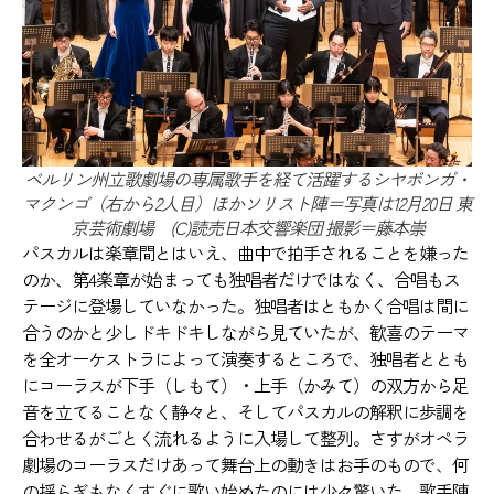
ベルリン州立歌劇場の専属歌手を経て活躍するシヤボンガ・
マクンゴ（右から2人目）ほかソリスト陣＝写真は12月20日 東
京芸術劇場 (C)読売日本交響楽団 撮影＝藤本崇
パスカルは楽章間とはいえ、曲中で拍手されることを嫌った
のか、第4楽章が始まっても独唱者だけではなく、合唱もス
テージに登場していなかった。独唱者はともかく合唱は間に
合うのかと少しドキドキしながら見ていたが、歓喜のテーマ
を全オーケストラによって演奏するところで、独唱者ととも
にコーラスが下手（しもて）・上手（かみて）の双方から足
音を立てることなく静々と、そしてパスカルの解釈に歩調を
合わせるがごとく流れるように入場して整列。さすがオペラ
劇場のコーラスだけあって舞台上の動きはお手のもので、何
の揺らぎもなくすぐに歌い始めたのには少々驚いた。歌手陣