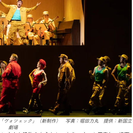
「ヴォツェック」（新制作） 写真：堀田力丸 提供：新国立
劇場