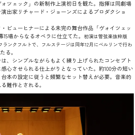
ヴォツェック」の新制作上演初日を観た。指揮は同劇場
ン演出家リチャード・ジョーンズによるプロダクショ
ク・ビューヒナーによる未完の舞台作品「ヴォイツェッ
幕15場からなるオペラに仕立てた。
初演は管弦楽抜粋版
にフランクフルトで、フルステージは同年12月にベルリンで行わ
あたる。
ンは、シンプルながらもよく練り上げられたコンセプト
感心させられる仕上がりとなっていた。約100分の短い
、台本の設定に従うと頻繁なセット替えが必要。音楽的
れる難作とされる。