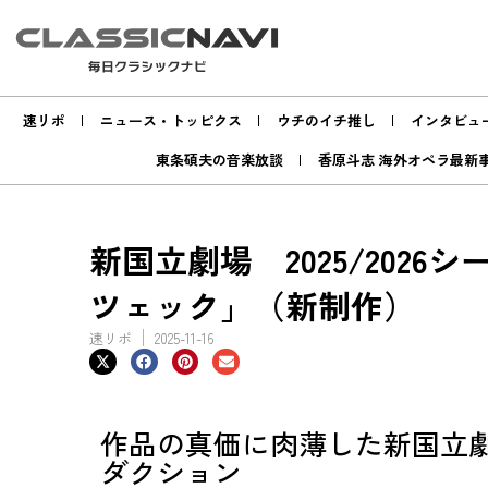
速リポ
ニュース・トッピクス
ウチのイチ推し
インタビュ
東条碩夫の音楽放談
香原斗志 海外オペラ最新
新国立劇場 2025/202
ツェック」（新制作）
速リポ
2025-11-16
作品の真価に肉薄した新国立劇
ダクション