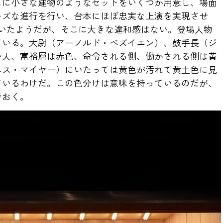
こに小さな建物のようなセットをいくつか用意し、場面
ーズな進行を行い、台本にほぼ忠実な上演を実現させ
いたようだが、そこに大きな違和感はない。登場人物
ている。大尉（アーノルド・ベズイエン）、鼓手長（ジ
い人、富裕層は赤色、命令される側、働かされる側は黄
ネス・マイヤー）にいたっては黄色が汚れて黄土色に見
ているわけだ。この色分けは意味を持っているのだが、
でおく。