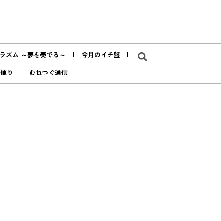
ラズム ～夢を奏でる～
今月のイチ盤
ア便り
むねつぐ通信