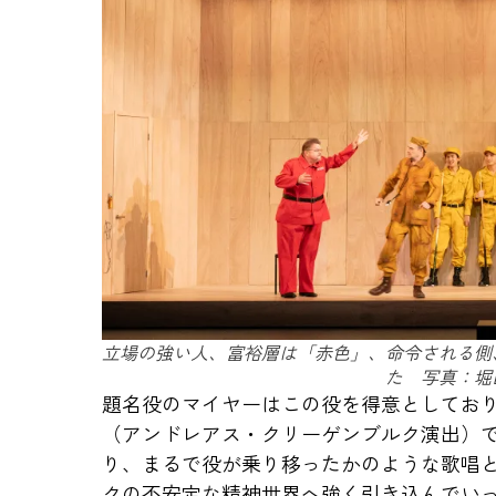
立場の強い人、富裕層は「赤色」、命令される側
た 写真：堀
題名役のマイヤーはこの役を得意としており
（アンドレアス・クリーゲンブルク演出）
り、まるで役が乗り移ったかのような歌唱
クの不安定な精神世界へ強く引き込んでい