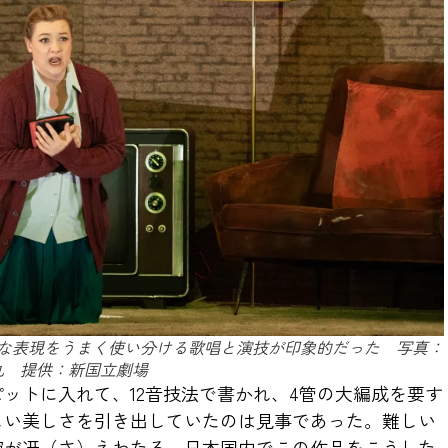
な表現をうまく使い分ける歌唱と演技が印象的だった 写真：
丸 提供：新国立劇場
ットに入れて、12音技法で書かれ、4管の大編成を要す
しい美しさを引き出していたのは見事であった。難しい
腕が冴（さ）えわたる。日本国内でこの作品をこうした