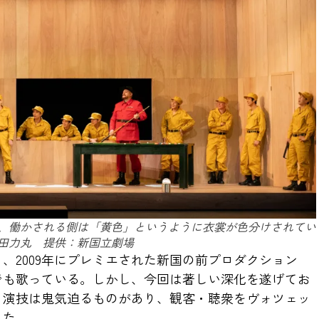
、働かされる側は「黄色」というように衣裳が色分けされてい
田力丸 提供：新国立劇場
、2009年にプレミエされた新国の前プロダクション
でも歌っている。しかし、今回は著しい深化を遂げてお
と演技は鬼気迫るものがあり、観客・聴衆をヴォツェッ
った。