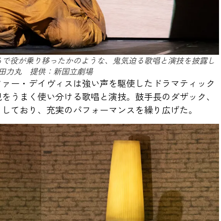
るで役が乗り移ったかのような、鬼気迫る歌唱と演技を披露し
田力丸 提供：新国立劇場
ファー・デイヴィスは強い声を駆使したドラマティック
現をうまく使い分ける歌唱と演技。鼓手長のダザック、
としており、充実のパフォーマンスを繰り広げた。