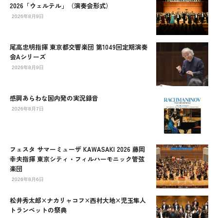
2026「ウェルテル」（演奏会形式）
2026年8月9日
尾高忠明指揮 東京都交響楽団 第1049回定期演奏
会Aシリーズ
2026年8月9日
感興あらわな国内発の実況録音
2026年8月7日
フェスタ サマーミューザ KAWASAKI 2026 藤岡
幸夫指揮 東京シティ・フィルハーモニック管弦
楽団
2026年8月6日
松井秀太郎×ナカリャコフ×西村大地×児玉隼人
トランペットの祭典