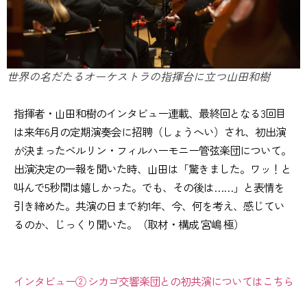
世界の名だたるオーケストラの指揮台に立つ山田和樹
指揮者・山田和樹のインタビュー連載、最終回となる3回目
は来年6月の定期演奏会に招聘（しょうへい）され、初出演
が決まったベルリン・フィルハーモニー管弦楽団について。
出演決定の一報を聞いた時、山田は「驚きました。ワッ！と
叫んで5秒間は嬉しかった。でも、その後は……」と表情を
引き締めた。共演の日まで約1年、今、何を考え、感じてい
るのか、じっくり聞いた。（取材・構成 宮嶋 極）
インタビュー② シカゴ交響楽団との初共演についてはこちら