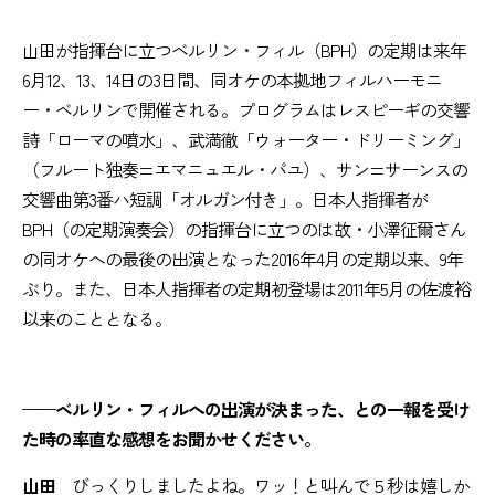
山田が指揮台に立つベルリン・フィル（BPH）の定期は来年
6月12、13、14日の3日間、同オケの本拠地フィルハーモニ
ー・ベルリンで開催される。プログラムはレスピーギの交響
詩「ローマの噴水」、武満徹「ウォーター・ドリーミング」
（フルート独奏=エマニュエル・パユ）、サン=サーンスの
交響曲第3番ハ短調「オルガン付き」。日本人指揮者が
BPH（の定期演奏会）の指揮台に立つのは故・小澤征爾さん
の同オケへの最後の出演となった2016年4月の定期以来、9年
ぶり。また、日本人指揮者の定期初登場は2011年5月の佐渡裕
以来のこととなる。
——ベルリン・フィルへの出演が決まった、との一報を受け
た時の率直な感想をお聞かせください。
山田
びっくりしましたよね。ワッ！と叫んで５秒は嬉しか