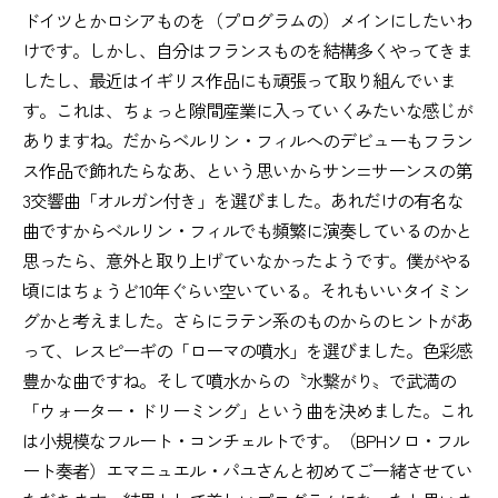
ドイツとかロシアものを（プログラムの）メインにしたいわ
けです。しかし、自分はフランスものを結構多くやってきま
したし、最近はイギリス作品にも頑張って取り組んでいま
す。これは、ちょっと隙間産業に入っていくみたいな感じが
ありますね。だからベルリン・フィルへのデビューもフラン
ス作品で飾れたらなあ、という思いからサン=サーンスの第
3交響曲「オルガン付き」を選びました。あれだけの有名な
曲ですからベルリン・フィルでも頻繁に演奏しているのかと
思ったら、意外と取り上げていなかったようです。僕がやる
頃にはちょうど10年ぐらい空いている。それもいいタイミン
グかと考えました。さらにラテン系のものからのヒントがあ
って、レスピーギの「ローマの噴水」を選びました。色彩感
豊かな曲ですね。そして噴水からの〝水繋がり〟で武満の
「ウォーター・ドリーミング」という曲を決めました。これ
は小規模なフルート・コンチェルトです。（BPHソロ・フル
ート奏者）エマニュエル・パユさんと初めてご一緒させてい