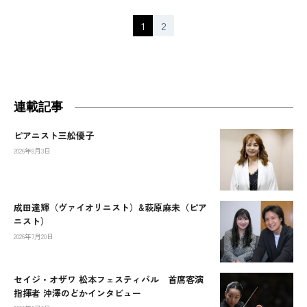
1
2
連載記事
ピアニスト三舩優子
2026年8月3日
成田達輝（ヴァイオリニスト）&萩原麻未（ピア
ニスト）
2026年7月20日
セイジ・オザワ 松本フェスティバル 首席客演
指揮者 沖澤のどかインタビュー