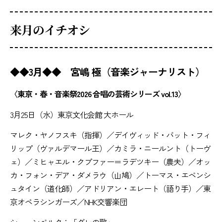
来月のイチオシ
◆◆3月◆◆ 宮嶋 極（音楽ジャーナリスト）
〈東京・春・音楽祭2026 合唱の芸術シリーズ vol.13〉
3月25日（水）東京文化会館 大ホール
マレク・ヤノフスキ（指揮）／デイヴィッド・バット・フィ
リップ（ヴァルデマール王）／カミラ・ニールント（トーヴ
ェ）／ミヒャエル・クプファー＝ラデツキー（農夫）／オッ
カ・フォン・デア・ダメラウ（山鳩）／トーマス・エベンシ
ュタイン（道化師）／アドリアン・エレート（語り手）／東
京オペラシンガーズ／NHK交響楽団