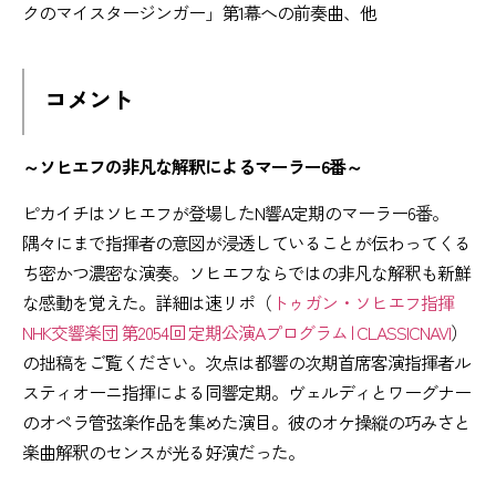
クのマイスタージンガー」第1幕への前奏曲、他
コメント
～ソヒエフの非凡な解釈によるマーラー6番～
ピカイチはソヒエフが登場したN響A定期のマーラー6番。
隅々にまで指揮者の意図が浸透していることが伝わってくる
ち密かつ濃密な演奏。ソヒエフならではの非凡な解釈も新鮮
な感動を覚えた。詳細は速リポ（
トゥガン・ソヒエフ指揮
NHK交響楽団 第2054回 定期公演Aプログラム | CLASSICNAVI
）
の拙稿をご覧ください。次点は都響の次期首席客演指揮者ル
スティオーニ指揮による同響定期。ヴェルディとワーグナー
のオペラ管弦楽作品を集めた演目。彼のオケ操縦の巧みさと
楽曲解釈のセンスが光る好演だった。