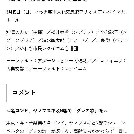
3月15日（日）いわき芸術文化交流館アリオス アルパイン大
ホール
沖澤のどか（指揮）／松井亜希（ソプラノ）／小泉詠子（メ
ゾ・ソプラノ）／清水徹太郎（テノール）／加耒 徹（バリト
ン）／いわき市民レクイエム合唱団
モーツァルト：アダージョとフーガK546／プロコフィエフ：
古典交響曲／モーツァルト：レクイエム
コメント
～名コンビ、ヤノフスキ＆N響で「グレの歌」を～
東京・春・音楽祭の名コンビ、ヤノフスキとN響でシェーン
ベルクの「グレの歌」が聴ける。高齢にもかかわらず一貫し