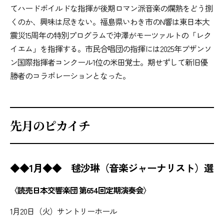
てハードボイルドな指揮が後期ロマン派音楽の爛熟をどう捌
くのか、興味は尽きない。福島県いわき市のN響は東日本大
震災15周年の特別プログラムで沖澤がモーツァルトの「レク
イエム」を指揮する。市民合唱団の指揮には2025年ブザンソ
ン国際指揮者コンクール1位の米田覚士。期せずして新旧優
勝者のコラボレーションとなった。
先月のピカイチ
◆◆1月◆◆ 毬沙琳（音楽ジャーナリスト）選
〈読売日本交響楽団 第654回定期演奏会〉
1月20日（火）サントリーホール