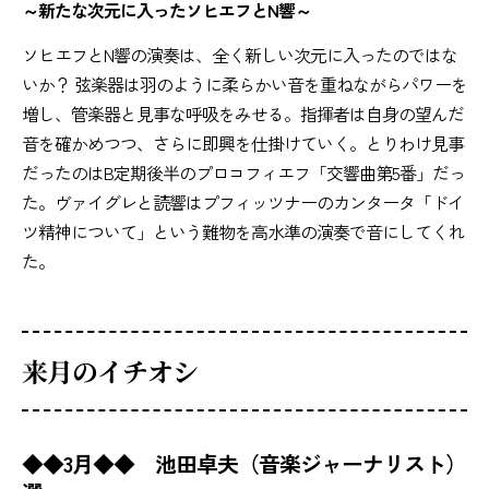
～新たな次元に入ったソヒエフとN響～
ソヒエフとN響の演奏は、全く新しい次元に入ったのではな
いか？ 弦楽器は羽のように柔らかい音を重ねながらパワーを
増し、管楽器と見事な呼吸をみせる。指揮者は自身の望んだ
音を確かめつつ、さらに即興を仕掛けていく。とりわけ見事
だったのはB定期後半のプロコフィエフ「交響曲第5番」だっ
た。ヴァイグレと読響はプフィッツナーのカンタータ「ドイ
ツ精神について」という難物を高水準の演奏で音にしてくれ
た。
来月のイチオシ
◆◆3月◆◆ 池田卓夫（音楽ジャーナリスト）