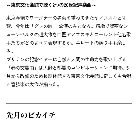
～東京文化会館で聴く2つの20世紀声楽曲～
東京春祭でワーグナーの名演を重ねてきたヤノフスキとN
響、今年は「グレの歌」1公演のみとなる。精緻で濃密なシ
ェーンベルクの超大作を巨匠ヤノフスキとニールント他名歌
手たちがどのように表現するか。エレートの語り手も楽し
み。
ブリテンの記念イヤーに自然と人間の生命力を歌い上げる
「春の交響曲」は大野と都響のコンビネーションに期待。5
月から改修のため長期休館する東京文化会館に奇しくも合唱
と管弦楽の大作が揃った。
先月のピカイチ