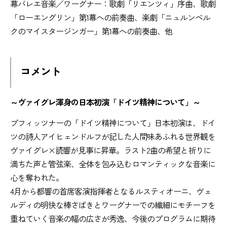
幕バレエ音楽／ワーグナー：歌劇「リエンツィ」序曲、歌劇
「ローエングリン」第1幕への前奏曲、楽劇「ニュルンベル
クのマイスタージンガー」第1幕への前奏曲、他
コメント
～ヴァイグレ渾身の日本初演「ドイツ精神について」～
プフィッツナーの「ドイツ精神について」日本初演は、ドイ
ツの詩人アイヒェンドルフが記した人間味あふれる世界観を
ヴァイグレ×読響が見事に昇華。ラスト2曲の希望と祈りに
満ちた声と管弦楽、全体を包み込むロマンティックな音楽に
心を奪われた。
4月から都響の首席客演指揮者となるルスティオーニ、ヴェ
ルディの明快な棒さばきとワーグナーでの繊細にモチーフを
重ねていく音楽の幅の広さが秀逸、今後のプログラムに期待