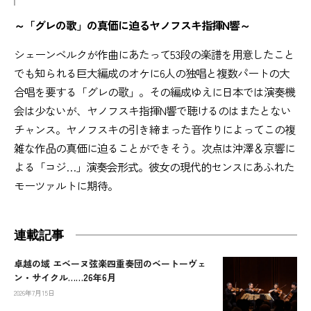
～「グレの歌」の真価に迫るヤノフスキ指揮N響～
シェーンベルクが作曲にあたって53段の楽譜を用意したこと
でも知られる巨大編成のオケに6人の独唱と複数パートの大
合唱を要する「グレの歌」。その編成ゆえに日本では演奏機
会は少ないが、ヤノフスキ指揮N響で聴けるのはまたとない
チャンス。ヤノフスキの引き締まった音作りによってこの複
雑な作品の真価に迫ることができそう。次点は沖澤＆京響に
よる「コジ…」演奏会形式。彼女の現代的センスにあふれた
モーツァルトに期待。
連載記事
卓越の域 エベーヌ弦楽四重奏団のベートーヴェ
ン・サイクル……26年6月
2026年7月15日