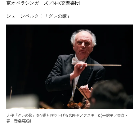
京オペラシンガーズ／NHK交響楽団
シェーンベルク：「グレの歌」
大作「グレの歌」をN響と作り上げる名匠ヤノフスキ (C)平舘平／東京・
春・音楽祭2024