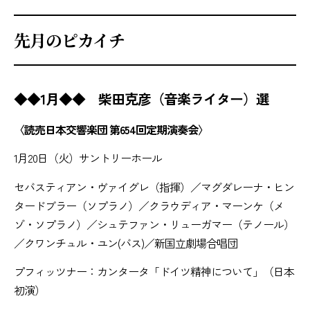
先月のピカイチ
◆◆1月◆◆ 柴田克彦（音楽ライター）選
〈読売日本交響楽団 第654回定期演奏会〉
1月20日（火）サントリーホール
セバスティアン・ヴァイグレ（指揮）／マグダレーナ・ヒン
タードブラー（ソプラノ）／クラウディア・マーンケ（メ
ゾ・ソプラノ）／シュテファン・リューガマー（テノール）
／クワンチュル・ユン(バス)／新国立劇場合唱団
プフィッツナー：カンタータ「ドイツ精神について」（日本
初演）