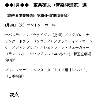
◆◆1月◆◆ 東条碩夫（音楽評論家）選
〈読売日本交響楽団 第654回定期演奏会〉
1月20日（火）サントリーホール
セバスティアン・ヴァイグレ（指揮）／マグダレーナ・
ヒンタードブラー（ソプラノ）／クラウディア・マーン
ケ（メゾ・ソプラノ）／シュテファン・リューガマー
（テノール）／クワンチュル・ユン(バス)／新国立劇場
合唱団
プフィッツナー：カンタータ「ドイツ精神について」
（日本初演）
次点