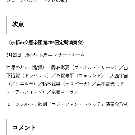
シェーンベルク：「グレの歌」
次点
〈京都市交響楽団 第709回定期演奏会〉
3月20日（金祝）京都コンサートホール
沖澤のどか（指揮）／隠岐彩夏（フィオルディリージ）／山
下裕賀（ドラベッラ）／糸賀修平（フェランド）／大西宇宙
（グリエルモ）／鵜木絵里（デスピーナ）／宮本益光（ド
ン・アルフォンソ）／京響コーラス
モーツァルト：歌劇「コジ・ファン・トゥッテ」演奏会形式
コメント