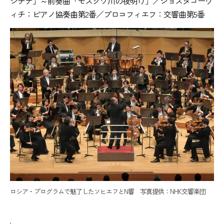
シチナ」～前奏曲「モスクワ川の夜明け」／ショスタコーヴ
ィチ：ピアノ協奏曲第2番／プロコフィエフ：交響曲第5番
ロシア・プログラムで魅了したソヒエフとN響 写真提供：NHK交響楽団