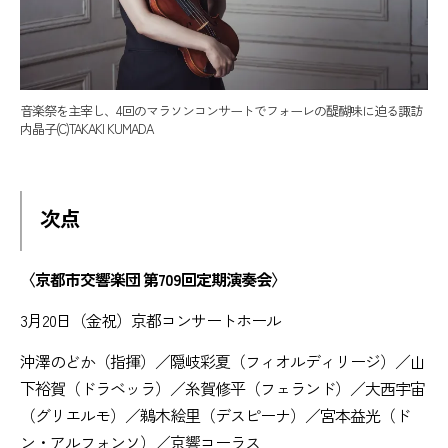
音楽祭を主宰し、4回のマラソンコンサートでフォーレの醍醐味に迫る諏訪
内晶子(C)TAKAKI KUMADA
次点
〈京都市交響楽団 第709回定期演奏会〉
3月20日（金祝）京都コンサートホール
沖澤のどか（指揮）／隠岐彩夏（フィオルディリージ）／山
下裕賀（ドラベッラ）／糸賀修平（フェランド）／大西宇宙
（グリエルモ）／鵜木絵里（デスピーナ）／宮本益光（ド
ン・アルフォンソ）／京響コーラス