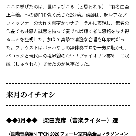
ここに挙げたのは、世にはびこる（と思われる）〝有名曲至
上主義〟への疑問を強く感じた2公演。読響は、超レアなプ
フィッツナーの大作を濃密かつナチュラルに表現し、無名の
作品でも共感と誠意を持って奏でれば聴く者に感銘を与え得
ることを証明した。加えて真摯で清澄な合唱も印象的だっ
た。ファウストはバッハなしの無伴奏プロを一気に聴かせ、
バロックと現代曲の境界線のない「ヴァイオリン芸術」に収
斂（しゅうれん）させたのが見事だった。
来月のイチオシ
◆◆3月◆◆ 柴田克彦（音楽ライター）選
〈国際音楽祭NIPPON 2026 フォーレ室内楽全曲マラソンコン