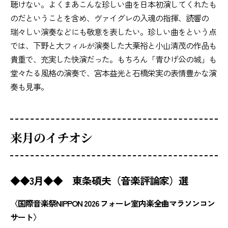
聴けない。よくまあこんな珍しい曲を日本初演してくれたも
のだということを含め、ヴァイグレの入魂の指揮、読響の
瑞々しい演奏などにも敬意を表したい。珍しい曲をという点
では、下野と大フィルが演奏した大栗裕と小山清茂の作品も
貴重で、充実した快演だった。もちろん「青ひげ公の城」も
堂々たる風格の演奏で、宮本益光と石橋栄実の表情豊かな演
奏も見事。
来月のイチオシ
◆◆3月◆◆ 東条碩夫（音楽評論家）選
〈国際音楽祭NIPPON 2026 フォーレ室内楽全曲マラソンコン
サート〉