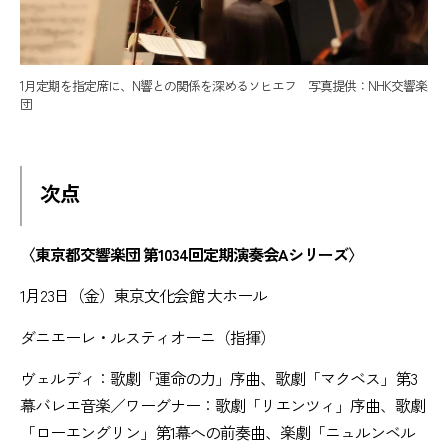
1月定期を指定席に、N響との関係を深めるソヒエフ 写真提供：NHK交響楽
団
次点
〈東京都交響楽団 第1034回定期演奏会Aシリーズ〉
1月23日（金）東京文化会館 大ホール
ダニエーレ・ルスティオーニ（指揮）
ヴェルディ：歌劇「運命の力」序曲、歌劇「マクベス」第3
幕バレエ音楽／ワーグナー：歌劇「リエンツィ」序曲、歌劇
「ローエングリン」第1幕への前奏曲、楽劇「ニュルンベル