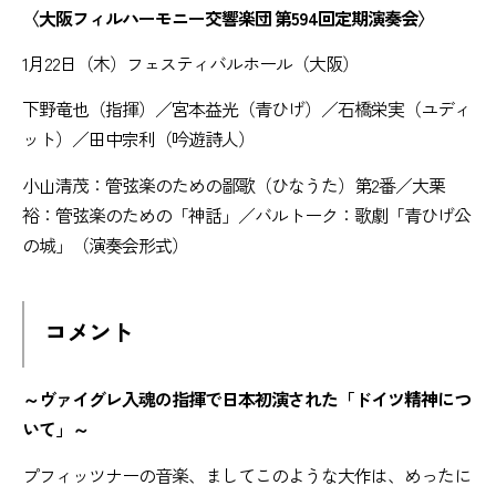
〈大阪フィルハーモニー交響楽団 第594回定期演奏会〉
1月22日（木）フェスティバルホール（大阪）
下野竜也（指揮）／宮本益光（青ひげ）／石橋栄実（ユディ
ット）／田中宗利（吟遊詩人）
小山清茂：管弦楽のための鄙歌（ひなうた）第2番／大栗
裕：管弦楽のための「神話」／バルトーク：歌劇「青ひげ公
の城」（演奏会形式）
コメント
～ヴァイグレ入魂の指揮で日本初演された「ドイツ精神につ
いて」～
プフィッツナーの音楽、ましてこのような大作は、めったに