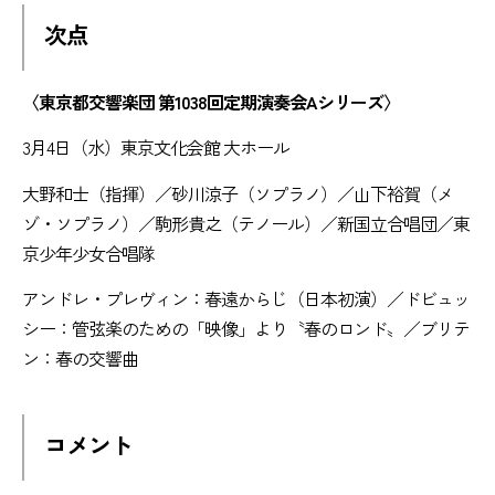
次点
〈東京都交響楽団 第1038回定期演奏会Aシリーズ〉
3月4日（水）東京文化会館 大ホール
大野和士（指揮）／砂川涼子（ソプラノ）／山下裕賀（メ
ゾ・ソプラノ）／駒形貴之（テノール）／新国立合唱団／東
京少年少女合唱隊
アンドレ・プレヴィン：春遠からじ（日本初演）／ドビュッ
シー：管弦楽のための「映像」より〝春のロンド〟／ブリテ
ン：春の交響曲
コメント