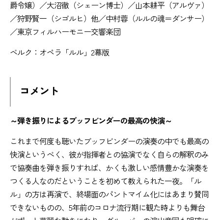
爵令嬢）／大沼徹（シェーン博士）／山本耕平（アルヴァ）
／狩野賢一（シゴルヒ）他／中村蓉（ルルの魂＝ダンサー）
／東京フィルハーモニー交響楽団
ベルク：オペラ「ルル」2幕版
コメント
～弾き振りによるブッフビンダーの最高の快演～
これまで何度も聴いたブッフビンダーの演奏の中でも最高の
快演というべく、彼が指揮者との協演でなく自らの解釈のみ
で協奏曲を弾き振りすれば、かくも激しい感情豊かな演奏を
つくる人なのだということを初めて教えられた一夜。「ル
ル」の方は再演で、終場面のパントマイム化にはあまり賛同
できないものの、5年前のコロナ流行期に観た時よりも舞台