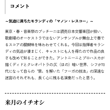
コメント
～気迫に満ちたモランディの「マノン・レスコー」～
東京・春・音楽祭のプッチーニは読売日本交響楽団が担い、
歌劇場のオーケストラではないアンサンブルが舞台上で奏で
るスコアの醍醐味を味わわせてくれる。今回は指揮者モラン
ディの気迫が凄まじく、キャストにも人を得たので作品の良
さも改めて知ることができた。アントニーニとプロハスカが
描くディドとクレオパトラの 仄（ほの）暗い世界、シフが70
代になって自らの〝禁〟を解いた「フーガの技法」の深遠な
迷宮のそれぞれも、長く心に残る名演奏だったと思う。
来月のイチオシ