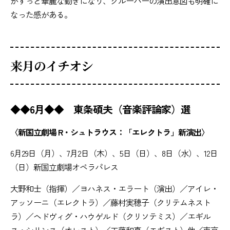
がずっと華麗な動きになり、グルーバーの演出意図も明確に
なった感がある。
来月のイチオシ
◆◆6月◆◆ 東条碩夫（音楽評論家）選
〈新国立劇場 R・シュトラウス：「エレクトラ」新演出〉
6月29日（月）、7月2日（木）、5日（日）、8日（水）、12日
（日）新国立劇場オペラパレス
大野和士（指揮）／ヨハネス・エラート（演出）／アイレ・
アッソーニ（エレクトラ）／藤村実穂子（クリテムネスト
ラ）／ヘドヴィグ・ハウゲルド（クリソテミス）／エギル
ス・シリンス（オレスト）／工藤和真（エギスト）他／東京