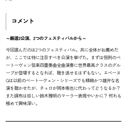
コメント
～厳選2公演、2つのフェスティバルから～
今回選んだのは2つのフェスティバル。共に全体がお薦めだ
が、ここでは特に注目すべき公演を挙げた。まずは恒例のベ
ートーヴェン弦楽四重奏曲全曲演奏に世界最高クラスのグル
ープが登場するとなれば、聴き逃せるはずもない。エベーヌ
Qは以前のベートーヴェン・シリーズでも精緻かつ雄弁な名
演を聴かせたが、チェロが岡本侑也に代わってどうなるか？
また調布は珍しい鈴木雅明のマーラー表現やいかに？ 何れも
極めて興味深い。