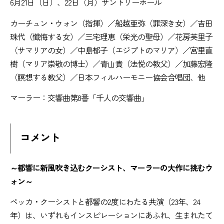
6月21日（日）、22日（月）サントリーホール
カーチュン・ウォン（指揮）／船越亜弥（罪深き女）／吉田
珠代（懺悔する女）／三宅理恵（栄光の聖母）／花房英里子
（サマリアの女）／中島郁子（エジプトのマリア）／宮里直
樹（マリア崇敬の博士）／青山貴（法悦の教父）／加藤宏隆
（瞑想する教父）／日本フィルハーモニー協会合唱団、他
マーラー：交響曲第8番「千人の交響曲」
コメント
～都響に新風吹き込むクーシスト、マーラーの大作に挑むウ
ォン～
ペッカ・クーシストと都響の2度にわたる共演（23年、24
年）は、いずれもインスピレーションにあふれ、生まれたて