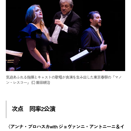
気迫あふれる指揮とキャストの歌唱が良演を生み出した東京春祭の「マノ
ン・レスコー」 (C) 飯田耕治
次点 同率2公演
〈アンナ・プロハスカwith ジョヴァンニ・アントニーニ＆イ