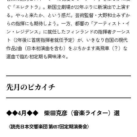
ぐ「エレクトラ」。新国立劇場が22年ぶりに新演出で上演す
る。やっと来たか、という感だ。芸術監督・大野和士みずか
らの指揮にも期待しよう。一方、都響の「アーティスト・イ
ン・レジデンス」に就任したフィンランドの指揮者クーシス
ト（2年後に首席指揮者就任予定）が、いきなり自国の現代
作品2曲（日本初演曲を含む）をぶちかます高飛車（？）な
選曲で臨む初定期も興味津々。
先月のピカイチ
◆◆4月◆◆ 柴田克彦（音楽ライター）選
〈読売日本交響楽団 第657回定期演奏会〉