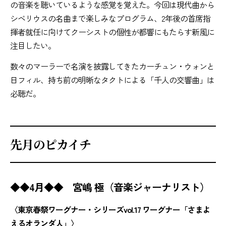
の音楽を聴いているような感覚を覚えた。今回は現代曲から
シベリウスの名曲まで楽しみなプログラム、2年後の首席指
揮者就任に向けてクーシストの個性が都響にもたらす新風に
注目したい。
数々のマーラーで名演を披露してきたカーチュン・ウォンと
日フィル、持ち前の明晰なタクトによる「千人の交響曲」は
必聴だ。
先月のピカイチ
◆◆4月◆◆ 宮嶋 極（音楽ジャーナリスト）
〈東京春祭ワーグナー・シリーズvol.17 ワーグナー「さまよ
えるオランダ人」〉