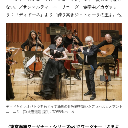
ない〟／サンマルティーニ：リコーダー協奏曲／カヴァッ
リ：「ディドーネ」より〝誇り高きジェトゥーリの王よ〟他
ディドとクレオパトラをめぐって独自の世界観を築いたプロハスカとアント
ニーニら (C) 大窪道治 提供：TOPPANホール
〈東京春祭ワーグナー・シリーズvol.17 ワーグナー「さまよ