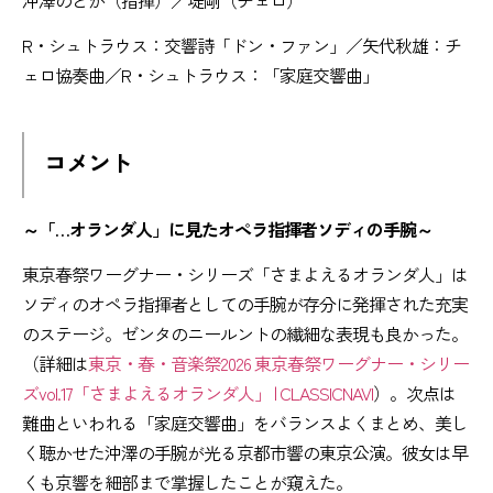
沖澤のどか（指揮）／堤剛（チェロ）
R・シュトラウス：交響詩「ドン・ファン」／矢代秋雄：チ
ェロ協奏曲／R・シュトラウス：「家庭交響曲」
コメント
～「…オランダ人」に見たオペラ指揮者ソディの手腕～
東京春祭ワーグナー・シリーズ「さまよえるオランダ人」は
ソディのオペラ指揮者としての手腕が存分に発揮された充実
のステージ。ゼンタのニールントの繊細な表現も良かった。
（詳細は
東京・春・音楽祭2026 東京春祭ワーグナー・シリー
ズvol.17「さまよえるオランダ人」 | CLASSICNAVI
）。次点は
難曲といわれる「家庭交響曲」をバランスよくまとめ、美し
く聴かせた沖澤の手腕が光る京都市響の東京公演。彼女は早
くも京響を細部まで掌握したことが窺えた。