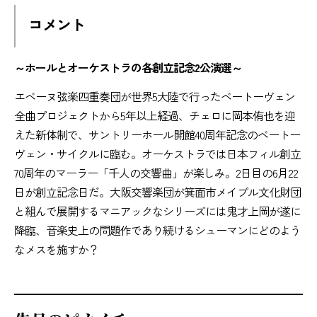
コメント
～ホールとオーケストラの各創立記念2公演選～
エベーヌ弦楽四重奏団が世界5大陸で行ったベートーヴェン
全曲プロジェクトから5年以上経過、チェロに岡本侑也を迎
えた新体制で、サントリーホール開館40周年記念のベートー
ヴェン・サイクルに臨む。オーケストラでは日本フィル創立
70周年のマーラー「千人の交響曲」が楽しみ。2日目の6月22
日が創立記念日だ。大阪交響楽団が箕面市メイプル文化財団
と組んで展開するマニアックなシリーズには鬼才上岡が遂に
降臨、音楽史上の問題作であり続けるシューマンにどのよう
なメスを施すか？