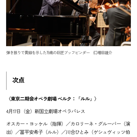
弾き振りで貫録を示した79歳の巨匠ブッフビンダー (C)増田雄介
次点
〈東京二期会オペラ劇場 ベルク：「ルル」〉
4月17日（金）新国立劇場オペラパレス
オスカー・ヨッケル（指揮）／カロリーネ・グルーバー（演
出）／冨平安希子（ルル）／川合ひとみ（ゲシュヴィッツ伯