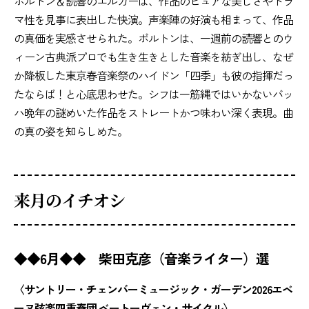
ボルトン＆読響のエルガーは、作品のピュアな美しさやドラ
マ性を見事に表出した快演。声楽陣の好演も相まって、作品
の真価を実感させられた。ボルトンは、一週前の読響とのウ
ィーン古典派プロでも生き生きとした音楽を紡ぎ出し、なぜ
か降板した東京春音楽祭のハイドン「四季」も彼の指揮だっ
たならば！と心底思わせた。シフは一筋縄ではいかないバッ
ハ晩年の謎めいた作品をストレートかつ味わい深く表現。曲
の真の姿を知らしめた。
来月のイチオシ
◆◆6月◆◆ 柴田克彦（音楽ライター）選
〈サントリー・チェンバーミュージック・ガーデン2026エベ
ーヌ弦楽四重奏団 ベートーヴェン・サイクル〉