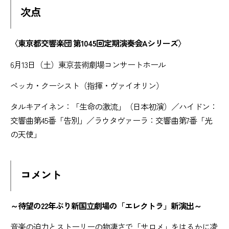
次点
〈東京都交響楽団 第1045回定期演奏会Aシリーズ〉
6月13日（土）東京芸術劇場コンサートホール
ペッカ・クーシスト（指揮・ヴァイオリン）
タルキアイネン：「生命の激流」（日本初演）／ハイドン：
交響曲第45番「告別」／ラウタヴァーラ：交響曲第7番「光
の天使」
コメント
～待望の22年ぶり新国立劇場の「エレクトラ」新演出～
音楽の迫力とストーリーの物凄さで「サロメ」をはるかに凌