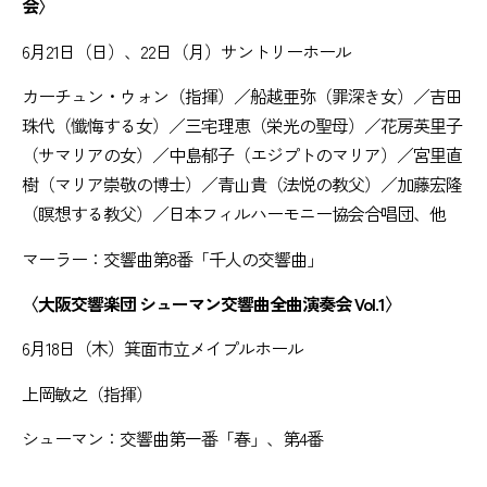
会〉
6月21日（日）、22日（月）サントリーホール
カーチュン・ウォン（指揮）／船越亜弥（罪深き女）／吉田
珠代（懺悔する女）／三宅理恵（栄光の聖母）／花房英里子
（サマリアの女）／中島郁子（エジプトのマリア）／宮里直
樹（マリア崇敬の博士）／青山貴（法悦の教父）／加藤宏隆
（瞑想する教父）／日本フィルハーモニー協会合唱団、他
マーラー：交響曲第8番「千人の交響曲」
〈大阪交響楽団 シューマン交響曲全曲演奏会 Vol.1〉
6月18日（木）箕面市立メイプルホール
上岡敏之（指揮）
シューマン：交響曲第一番「春」、第4番