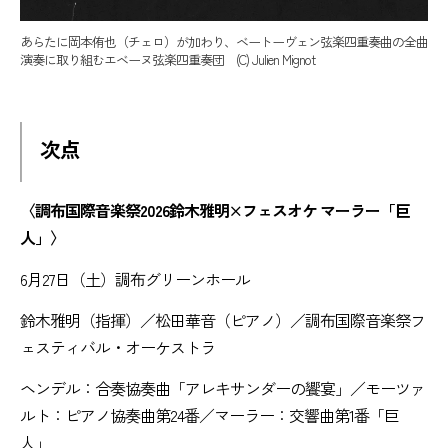
あらたに岡本侑也（チェロ）が加わり、ベートーヴェン弦楽四重奏曲の全曲
演奏に取り組むエベーヌ弦楽四重奏団 (C) Julien Mignot
次点
〈調布国際音楽祭2026鈴木雅明×フェスオケ マーラー「巨
人」〉
6月27日（土）調布グリーンホール
鈴木雅明（指揮）／松田華音（ピアノ）／調布国際音楽祭フ
ェスティバル・オーケストラ
ヘンデル：合奏協奏曲「アレキサンダーの饗宴」／モーツァ
ルト：ピアノ協奏曲第24番／マーラー：交響曲第1番「巨
人」