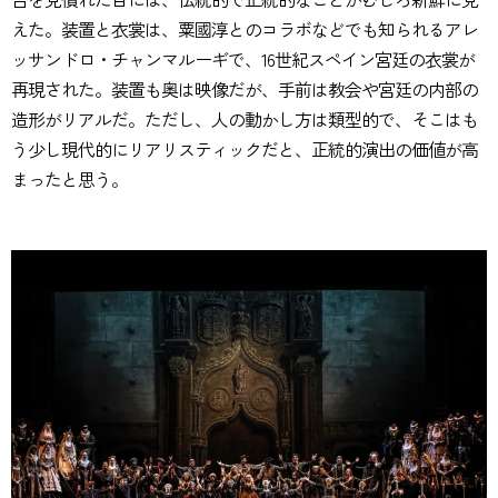
えた。装置と衣裳は、粟國淳とのコラボなどでも知られるアレ
ッサンドロ・チャンマルーギで、16世紀スペイン宮廷の衣裳が
再現された。装置も奥は映像だが、手前は教会や宮廷の内部の
造形がリアルだ。ただし、人の動かし方は類型的で、そこはも
う少し現代的にリアリスティックだと、正統的演出の価値が高
まったと思う。