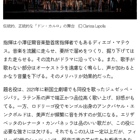
伝統的、正統的な「ドン・カルロ」の舞台 (C) Clarissa Lapolla
指揮は小澤征爾音楽塾首席指揮者でもあるディエゴ・マテウ
ス。音楽を流麗に走らせ、要所で溜めをつくり、掘り下げては
また走らせる。その流れがドラマに沿っている。また、歌手が
歌わない部分はオーケストラを遠慮なく鳴らし、声が加わると
かなり音量を下げる。そのメリハリが効果的だった。
題名役は、2021年に新国立劇場でも同役を歌ったジュゼッペ・
ジパリ。ラテン系の声で端正かつ品位高く歌い上げ、好感がも
てる。一方、ロドリーゴ役でモンゴル出身のアンクバヤル・エ
ンクボルドは、美声だが頻繁に音を外すのが気になる。エリザ
ベッタのレナータ・カンパネッラは品のいい歌だが、この役に
必要な強さには欠ける。それでもこの3人は一定以上だが、フィ
リッポ2世のシ・ツォンは、弱音で声の芯が失われ看過できな