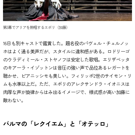
第3幕でアリアを熱唱するエボリ（加藤）
16日も別キャストで鑑賞した。題名役のパヴェル・チェルノッ
ホはよく通る美声だが、スタイルに違和感がある。ロドリーゴ
のウラディミール・ストヤノフは安定した歌唱。エリザベッタ
のキアーラ・イゾットンは音圧の強い声で品位あるレガートを
聴かせ、ピアニッシモも美しい。フィリッポ2世のサイモン・リ
ムも水準以上だ。ただ、エボリのアレクサンドラ・イオニスは
肉厚な声が旋律からはみ出るイメージで、様式感が高い加藤に
敵わない。
パルマの「レクイエム」と「オテッロ」