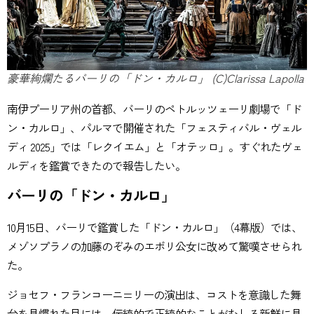
豪華絢爛たるバーリの「ドン・カルロ」 (C)Clarissa Lapolla
南伊プーリア州の首都、バーリのペトルッツェーリ劇場で「ド
ン・カルロ」、パルマで開催された「フェスティバル・ヴェル
ディ 2025」では「レクイエム」と「オテッロ」。すぐれたヴェ
ルディを鑑賞できたので報告したい。
バーリの「ドン・カルロ」
10月15日、バーリで鑑賞した「ドン・カルロ」（4幕版）では、
メゾソプラノの加藤のぞみのエボリ公女に改めて驚嘆させられ
た。
ジョセフ・フランコーニ=リーの演出は、コストを意識した舞
台を見慣れた目には、伝統的で正統的なことがむしろ新鮮に見