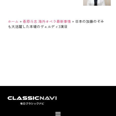
ホーム
»
香原斗志 海外オペラ最新事情
»
日本の加藤のぞみ
も大活躍した本場のヴェルディ3演目