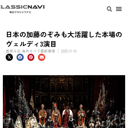
日本の加藤のぞみも大活躍した本場の
ヴェルディ3演目
香原斗志 海外オペラ最新事情
2025-11-19