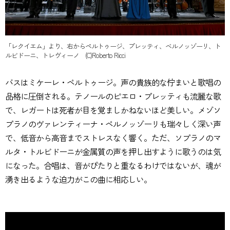
「レクイエム」より、右からペルトゥージ、プレッティ、ベルノッゾーリ、ト
ルビドーニ、トレヴィーノ (C)Roberto Ricci
バスはミケーレ・ペルトゥージ。声の貴族的な佇まいと歌唱の
品格に圧倒される。テノールのピエロ・プレッティも流麗な歌
で、レガートは死者が目を覚ましかねないほど美しい。メゾソ
プラノのヴァレンティーナ・ペルノッゾーリも瑞々しく深い声
で、低音から高音までストレスなく響く。ただ、ソプラノのマ
ルタ・トルビドーニが金属質の声を押し出すように歌うのは気
になった。合唱は、音がぴたりと重なるわけではないが、魂が
湧き出るような迫力がこの曲に相応しい。