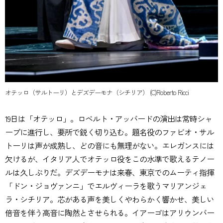
オテッロ（サルトーリ）とデズデーモナ（シチリア） (C)Roberto Ricci
19日は「オテッロ」。ロベルト・アッバードの演出は常時シャ
ープに進行し、要所で鋭く切り込む。題名役のファビオ・サル
トーリは声が成熟し、どの音にも無理がない。エレガンスには
欠けるが、イタリア人でオテッロ役をこの水準で歌えるテノー
ルは久しぶりだ。デズデーモナは来春、東京でのムーティ指揮
「ドン・ジョヴァンニ」でエルヴィーラを歌うマリアンジェ
ラ・シチリア。芯がある声を美しくやわらかく響かせ、美しい
倍音を伴う高音に陶然とさせられる。イアーゴはアリウンバー