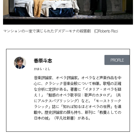
マンションの一室で演じられたデズデーモナの殺害劇 (C)Roberto Ricci
香原斗志
PROFILE
かはら・とし
音楽評論家、オペラ評論家。オペラなど声楽作品を中
心に、クラシック音楽全般について執筆。歌唱の正確
な分析に定評がある。著書に「イタリア・オペラを疑
え！」「魅惑のオペラ歌手50：歌声のカタログ」（共
にアルテスパブリッシング）など。「モーストリーク
ラシック」誌に「知れば知るほどオペラの世界」を連
載中。歴史評論家の顔も持ち、新刊に「教養としての
日本の城」（平凡社新書）がある。