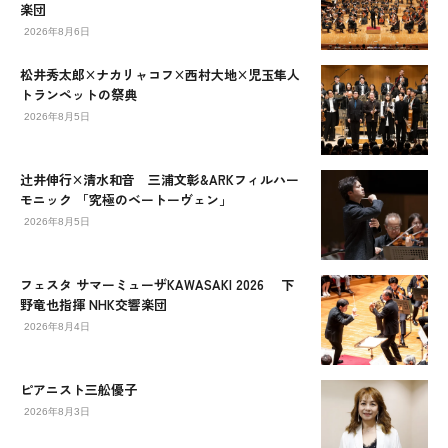
楽団
2026年8月6日
松井秀太郎×ナカリャコフ×西村大地×児玉隼人
トランペットの祭典
2026年8月5日
辻󠄀井伸行×清水和音 三浦文彰&ARKフィルハー
モニック 「究極のベートーヴェン」
2026年8月5日
フェスタ サマーミューザKAWASAKI 2026 下
野竜也指揮 NHK交響楽団
2026年8月4日
ピアニスト三舩優子
2026年8月3日