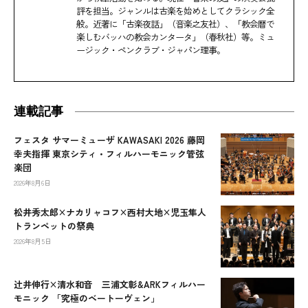
評を担当。ジャンルは古楽を始めとしてクラシック全
般。近著に「古楽夜話」（音楽之友社）、「教会暦で
楽しむバッハの教会カンタータ」（春秋社）等。ミュ
ージック・ペンクラブ・ジャパン理事。
連載記事
フェスタ サマーミューザ KAWASAKI 2026 藤岡
幸夫指揮 東京シティ・フィルハーモニック管弦
楽団
2026年8月6日
松井秀太郎×ナカリャコフ×西村大地×児玉隼人
トランペットの祭典
2026年8月5日
辻󠄀井伸行×清水和音 三浦文彰&ARKフィルハー
モニック 「究極のベートーヴェン」