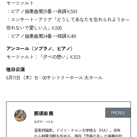
モーツァルト
：ピアノ協奏曲第25番 ハ長調 K.503
：コンサート・アリア「どうしてあなたを忘れられようか～
恐れないで愛しい人」K.505
：ピアノ協奏曲第24番 ハ短調 K.491
アンコール（ソプラノ、ピアノ）
モーツァルト：「夕べの想い」K.523
他日公演
6月11日（木）19：00サントリーホール 大ホール
那須田 務
PROFILE
なすだ・つとむ
音楽評論家。ドイツ・ケルン大学修士（M.A.）。89年
から執筆活動を始める。現在『音楽の友』の演奏会批