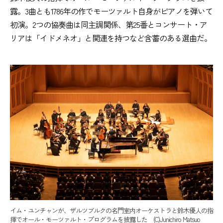
露。3曲とも1786年の作でモーツァルト自身がピアノを弾いて
初演。2つの協奏曲は同主調関係、第25番とコンサート・ア
リアは「イドメネオ」と関連を持つなど含蓄のある選曲だ。
イム・ユンチャンが、ザルツブルクの名門室内オーケストラと鈴木優人の指
揮でオール・モーツァルト・プログラムを披露した (C)Junichiro Matsuo