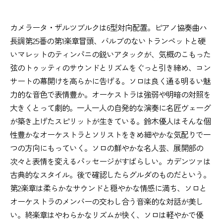
カメラータ・ザルツブルクは6型対向配置。ピアノ協奏曲ハ
長調第25番の第1楽章冒頭、バルブのないトランペットと硬
いマレットのティンパニの鋭いアタックが、気概のこもった
弦のトゥッティのサウンドとリズムをぐっと引き締め、コン
サートの幕開けを高らかに告げる。ソロは良く通る明るい魅
力的な音色で表情豊か。オーケストラは強弱や明暗の対照を
大きくとって劇的。一人一人の自発的な演奏に名匠ヴェーグ
が築き上げたスピリットが生きている。鈴木優人はそんな個
性豊かなオーケストラとソリストをきめ細やかな気配りで一
つの方向にもっていく。ソロの鮮やかな名人芸、展開部の
次々と表情を変えるパッセージがすばらしい。カデンツァは
古典的なスタイル。後で確認したらグルダのものだという。
第2楽章は柔らかなサウンドと穏やかな情感に満ち、ソロと
オーケストラのメンバーの交わし合う音楽的な対話が美し
い。終楽章はやわらかなリズムが快く、ソロは軽やかで優