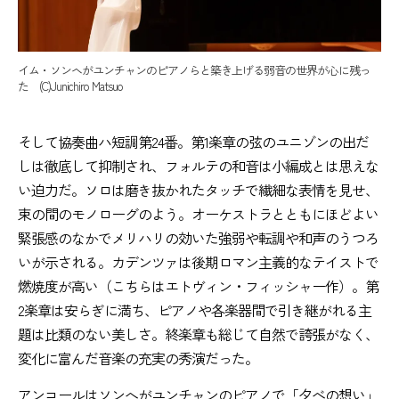
イム・ソンヘがユンチャンのピアノらと築き上げる弱音の世界が心に残っ
た (C)Junichiro Matsuo
そして協奏曲ハ短調第24番。第1楽章の弦のユニゾンの出だ
しは徹底して抑制され、フォルテの和音は小編成とは思えな
い迫力だ。ソロは磨き抜かれたタッチで繊細な表情を見せ、
束の間のモノローグのよう。オーケストラとともにほどよい
緊張感のなかでメリハリの効いた強弱や転調や和声のうつろ
いが示される。カデンツァは後期ロマン主義的なテイストで
燃焼度が高い（こちらはエトヴィン・フィッシャー作）。第
2楽章は安らぎに満ち、ピアノや各楽器間で引き継がれる主
題は比類のない美しさ。終楽章も総じて自然で誇張がなく、
変化に富んだ音楽の充実の秀演だった。
アンコールはソンへがユンチャンのピアノで「夕べの想い」