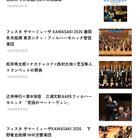
2026年8月7日
フェスタ サマーミューザ KAWASAKI 2026 藤岡
幸夫指揮 東京シティ・フィルハーモニック管弦
楽団
2026年8月6日
松井秀太郎×ナカリャコフ×西村大地×児玉隼人
トランペットの祭典
2026年8月5日
辻󠄀井伸行×清水和音 三浦文彰&ARKフィルハー
モニック 「究極のベートーヴェン」
2026年8月5日
フェスタ サマーミューザKAWASAKI 2026 下
野竜也指揮 NHK交響楽団