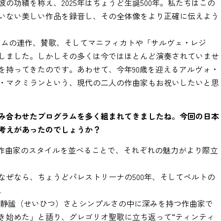
の功績を称え、2025年はちょうど生誕500年。私たちはこの
いない美しい作品を録音し、その全体像をより正確に伝えよう
リウムの連作、賛歌、そしてマニフィカトや「サルヴェ・レジ
しました。しかしその多くは今ではほとんど演奏されていませ
を持ってきたのです。あわせて、今年90歳を迎えるアルヴォ・
・マクミランという、現代の二人の作曲家もお祝いしたいと思
み合わせたプログラムを多く組まれてきましたね。今回の日本
考えがあったのでしょうか？
る作曲家のスタイルを並べることで、それぞれの魅力がより際立
なぜなら、ちょうどパレストリーナの500年、そしてペルトの
。
 静謐（せいひつ）さとシンプルさの中に深みを持つ作曲家で
歩き始めた」と語り、グレゴリオ聖歌に立ち返って“ティンティ