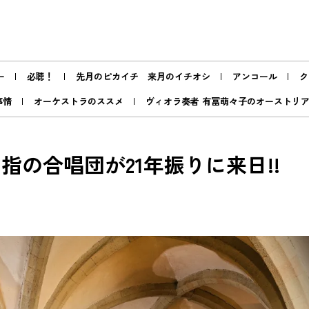
ー
必聴！
先月のピカイチ 来月のイチオシ
アンコール
ク
事情
オーケストラのススメ
ヴィオラ奏者 有冨萌々子のオーストリ
指の合唱団が21年振りに来日!!