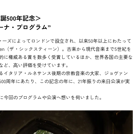
500年記念＞
ーナ・プログラム”
ファーズによってロンドンで設⽴され、以来50年以上にわたって
teen（ザ・シックスティーン）。古楽から現代⾳楽まで5世紀を
的に権威ある賞を数多く受賞しているほか、世界各国の主要な
など、⾼い評価を受けています。
あるイタリア・ルネサンス後期の宗教⾳楽の⼤家、ジョヴァン
00周年にあたり、この記念の年に、21年振りの来⽇公演が実
に今回のプログラムや公演へ想いを伺いました。