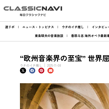
速リポ
ニュース・トッピクス
ウチのイチ推し
インタビュ
東条碩夫の音楽放談
香原斗志 海外オペラ最新
“欧州音楽界の至宝” 世界屈
ウチのイチ推し
2025-11-08