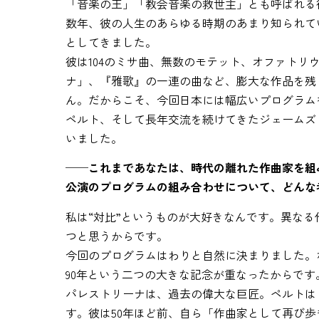
「音楽の王」「教会音楽の救世主」とも呼ばれる彼
数年、彼の人生のあらゆる時期のあまり知られて
としてきました。
彼は104のミサ曲、無数のモテット、オファト
ナ」、『雅歌』の一連の曲など、膨大な作品を残
ん。だからこそ、今回日本には幅広いプログラム
ペルト、そして長年交流を続けてきたジェームズ
いました。
──これまであなたは、時代の離れた作曲家を組
公演のプログラムの組み合わせについて、どんな
私は“対比”というものが大好きなんです。異な
つと思うからです。
今回のプログラムはわりと自然に決まりました。
90年という二つの大きな記念が重なったからです
パレストリーナは、過去の偉大な巨匠。ペルトは
す。彼は50年ほど前、自ら「作曲家として再び