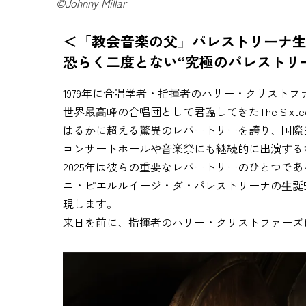
©Johnny Millar
＜「教会音楽の父」パレストリーナ生誕
恐らく二度とない“究極のパレストリ
1979年に合唱学者・指揮者のハリー・クリスト
世界最⾼峰の合唱団として君臨してきたThe Six
はるかに超える驚異のレパートリーを誇り、国際
コンサートホールや⾳楽祭にも継続的に出演する
2025年は彼らの重要なレパートリーのひとつで
ニ・ピエルルイージ・ダ・パレストリーナの⽣誕5
現します。
来日を前に、指揮者のハリー・クリストファーズ