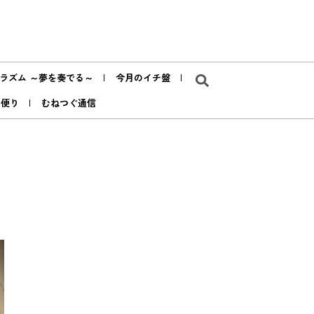
ラズム ～夢を奏でる～
今月のイチ盤
ア便り
むねつぐ通信