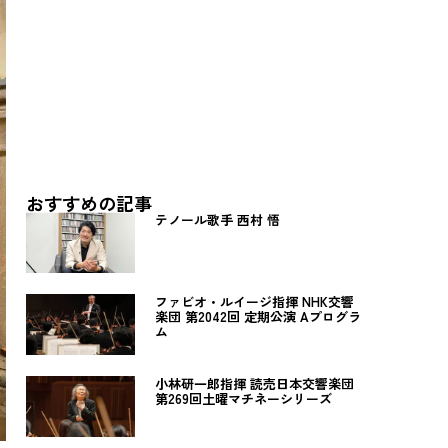
おすすめの記事
テノール歌手 西村 悟
ファビオ・ルイージ指揮 NHK交響
楽団 第2042回 定期公演 Aプログラ
ム
小林研一郎指揮 読売日本交響楽団
第269回土曜マチネーシリーズ