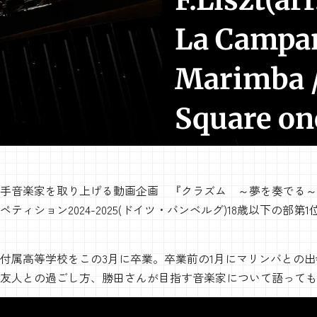
F.Liszt(ar
La Campan
Marimba /
Square on
手音楽家を取り上げる動画企画 『クラズム ～夢を奏でる～
ティション2024-2025(ドイツ・バンベルグ)18歳以下の部第
付属高等学校をこの3月に卒業。卒業前の1月にマリンバとの
友人との過ごし方、勝田さんが目指す音楽家について語っても