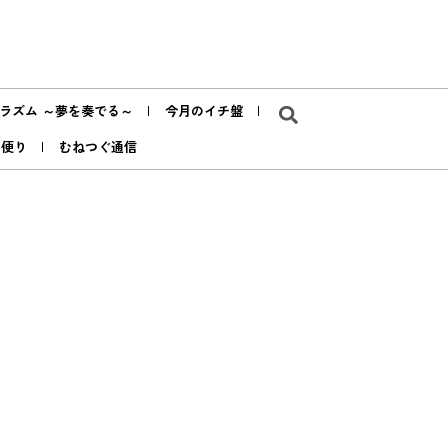
ラズム ～夢を奏でる～
今月のイチ盤
ア便り
むねつぐ通信