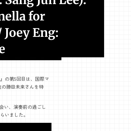
r. Sang Jun Lee):
ella for
 Joey Eng:
e
』の第5回目は、国際マ
1位の勝田未来さんを特
出会い、演奏前の過ごし
らいました。