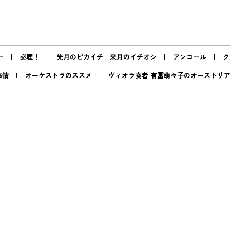
ー
必聴！
先月のピカイチ 来月のイチオシ
アンコール
ク
事情
オーケストラのススメ
ヴィオラ奏者 有冨萌々子のオーストリ