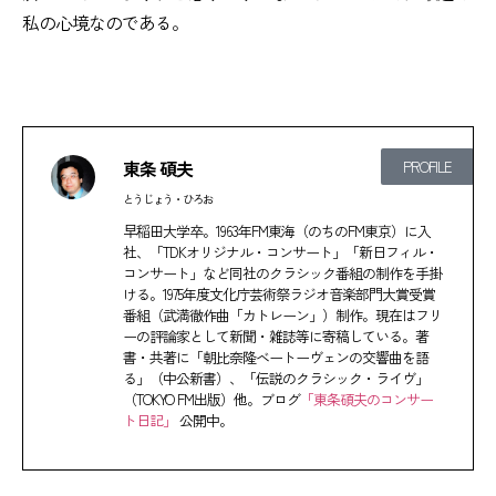
私の心境なのである。
東条 碩夫
PROFILE
とうじょう・ひろお
早稲田大学卒。1963年FM東海（のちのFM東京）に入
社、「TDKオリジナル・コンサート」「新日フィル・
コンサート」など同社のクラシック番組の制作を手掛
ける。1975年度文化庁芸術祭ラジオ音楽部門大賞受賞
番組（武満徹作曲「カトレーン」）制作。現在はフリ
ーの評論家として新聞・雑誌等に寄稿している。著
書・共著に「朝比奈隆ベートーヴェンの交響曲を語
る」（中公新書）、「伝説のクラシック・ライヴ」
（TOKYO FM出版）他。ブログ
「東条碩夫のコンサー
ト日記」
公開中。