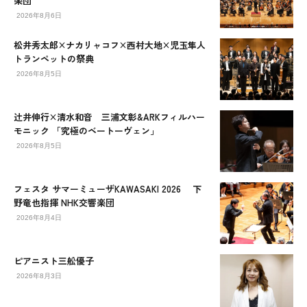
楽団
2026年8月6日
松井秀太郎×ナカリャコフ×西村大地×児玉隼人
トランペットの祭典
2026年8月5日
辻󠄀井伸行×清水和音 三浦文彰&ARKフィルハー
モニック 「究極のベートーヴェン」
2026年8月5日
フェスタ サマーミューザKAWASAKI 2026 下
野竜也指揮 NHK交響楽団
2026年8月4日
ピアニスト三舩優子
2026年8月3日