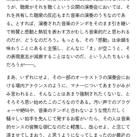
うが、聴衆がそれを聴くという公開の演奏会においては、そ
れを共有した聴衆の反応もまた音楽の演奏のうちなのであ
る。とすれば、演奏された音楽のテンポをそのまま引き継い
で称賛と感動と熱狂を表わす方がむしろ音楽的だと思われる
のだが、どうなのだろう。もっとも、その「感動」は余韻を
味わうことにあると主張し、どんなに「ま」が空こうと、そ
の表現意志が減衰することはないのだ、という人たちもいる
だろうが——。
まあ、いずれにせよ、その一部のオーケストラの演奏会にお
ける場内アナウンスのように、マナーについてあまりがみが
み言われると、そんなことはあまり強制されたくないな、と
そろそろ思い始めたこのごろなのである。汚い声でのブラヴ
ォーや絶叫や、音楽のテンポと合わないような慌ただしく
騒々しい拍手を先んじて発するお客がいたら、その人は音楽
的センスの皆無な御仁なのだと軽蔑し、改心せよ、と念じて
済ませてしまおう、と思うようになってしまったのが最近の