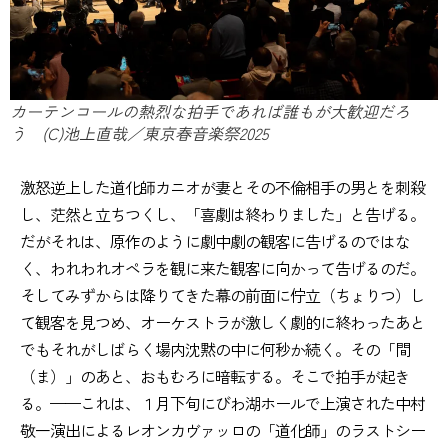
カーテンコールの熱烈な拍手であれば誰もが大歓迎だろ
う (C)池上直哉／東京春音楽祭2025
激怒逆上した道化師カニオが妻とその不倫相手の男とを刺殺
し、茫然と立ちつくし、「喜劇は終わりました」と告げる。
だがそれは、原作のように劇中劇の観客に告げるのではな
く、われわれオペラを観に来た観客に向かって告げるのだ。
そしてみずからは降りてきた幕の前面に佇立（ちょりつ）し
て観客を見つめ、オーケストラが激しく劇的に終わったあと
でもそれがしばらく場内沈黙の中に何秒か続く。その「間
（ま）」のあと、おもむろに暗転する。そこで拍手が起き
る。——これは、１月下旬にびわ湖ホールで上演された中村
敬一演出によるレオンカヴァッロの「道化師」のラストシー