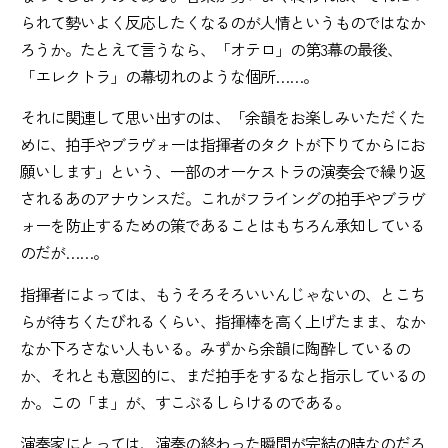
られて勢いよく反応したくなるのが人情というものではなか
ろうか。たとえて言うなら、「オテロ」の第3幕の最後、
「エレクトラ」の幕切れのような個所……。
それに関連して思い出すのは、「余韻をお楽しみいただくた
めに、拍手やブラヴォーは指揮者のタクトが下りてからにお
願いします」という、一部のオーケストラの演奏会で繰り返
されるあのアナウンスだ。これがフライングの拍手やブラヴ
ォーを防止するための策であることはもちろん承知している
のだが……。
指揮者によっては、もうそろそろいいんじゃないの、とこち
らが待ちくたびれるくらい、指揮棒を高く上げたまま、なか
なか下ろさない人もいる。みずから余韻に陶酔しているの
か、それとも意図的に、まだ拍手をするなと指示しているの
か。この「ま」が、すこぶるしらけるのである。
演奏家にとっては、演奏の終わった瞬間が完結の時なのだろ