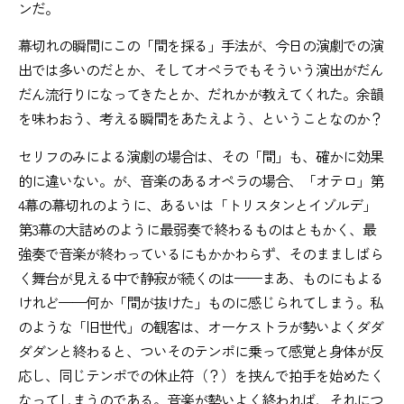
ンだ。
幕切れの瞬間にこの「間を採る」手法が、今日の演劇での演
出では多いのだとか、そしてオペラでもそういう演出がだん
だん流行りになってきたとか、だれかが教えてくれた。余韻
を味わおう、考える瞬間をあたえよう、ということなのか？
セリフのみによる演劇の場合は、その「間」も、確かに効果
的に違いない。が、音楽のあるオペラの場合、「オテロ」第
4幕の幕切れのように、あるいは「トリスタンとイゾルデ」
第3幕の大詰めのように最弱奏で終わるものはともかく、最
強奏で音楽が終わっているにもかかわらず、そのまましばら
く舞台が見える中で静寂が続くのは——まあ、ものにもよる
けれど——何か「間が抜けた」ものに感じられてしまう。私
のような「旧世代」の観客は、オーケストラが勢いよくダダ
ダダンと終わると、ついそのテンポに乗って感覚と身体が反
応し、同じテンポでの休止符（？）を挟んで拍手を始めたく
なってしまうのである。音楽が勢いよく終われば、それにつ