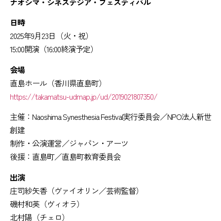
ナオシマ・シネステジア・フェスティバル
日時
2025年9月23日（火・祝）
15:00開演（16:00終演予定）
会場
直島ホール（香川県直島町）
https://takamatsu-udmap.jp/ud/2019021807350/
主催：Naoshima Synesthesia Festival実行委員会／NPO法人新世
創建
制作・公演運営／ジャパン・アーツ
後援：直島町／直島町教育委員会
出演
庄司紗矢香（ヴァイオリン／芸術監督）
磯村和英（ヴィオラ）
北村陽（チェロ）