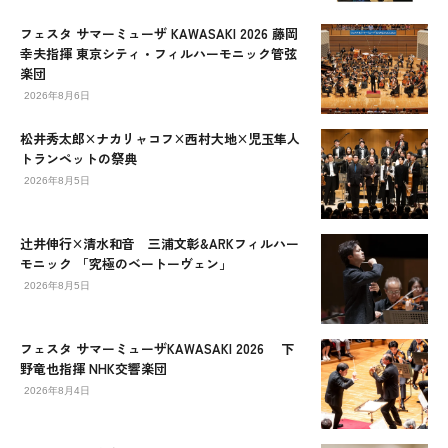
フェスタ サマーミューザ KAWASAKI 2026 藤岡
幸夫指揮 東京シティ・フィルハーモニック管弦
楽団
2026年8月6日
松井秀太郎×ナカリャコフ×西村大地×児玉隼人
トランペットの祭典
2026年8月5日
辻󠄀井伸行×清水和音 三浦文彰&ARKフィルハー
モニック 「究極のベートーヴェン」
2026年8月5日
フェスタ サマーミューザKAWASAKI 2026 下
野竜也指揮 NHK交響楽団
2026年8月4日