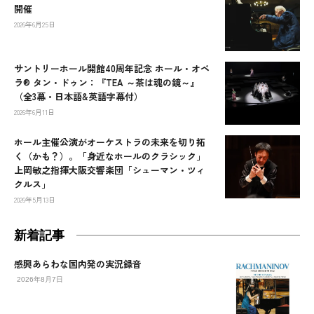
開催
2026年6月25日
サントリーホール開館40周年記念 ホール・オペ
ラ® タン・ドゥン：『TEA ～茶は魂の鏡～』
（全3幕・日本語&英語字幕付）
2026年6月11日
ホール主催公演がオーケストラの未来を切り拓
く（かも？）。「身近なホールのクラシック」
上岡敏之指揮大阪交響楽団「シューマン・ツィ
クルス」
2026年5月13日
新着記事
感興あらわな国内発の実況録音
2026年8月7日