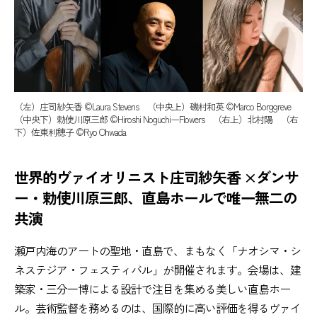
（左）庄司紗矢香 ©Laura Stevens （中央上）磯村和英 ©Marco Borggreve
（中央下）勅使川原三郎 ©Hiroshi NoguchiーFlowers （右上）北村陽 （右
下）佐東利穂子 ©Ryo Ohwada
世界的ヴァイオリニスト庄司紗矢香 ×ダンサ
ー・勅使川原三郎、直島ホールで唯一無二の
共演
瀬戸内海のアートの聖地・直島で、まもなく「ナオシマ・シ
ネステジア・フェスティバル」が開催されます。会場は、建
築家・三分一博による設計で注目を集める美しい直島ホー
ル。芸術監督を務めるのは、国際的に高い評価を得るヴァイ