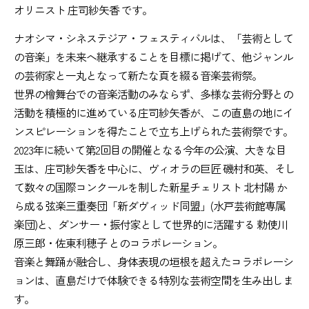
オリニスト 庄司紗矢香 です。
ナオシマ・シネステジア・フェスティバルは、「芸術として
の音楽」を未来へ継承することを目標に掲げて、他ジャンル
の芸術家と一丸となって新たな頁を綴る音楽芸術祭。
世界の檜舞台での音楽活動のみならず、多様な芸術分野との
活動を積極的に進めている庄司紗矢香が、この直島の地にイ
ンスピレーションを得たことで立ち上げられた芸術祭です。
2023年に続いて第2回目の開催となる今年の公演、大きな目
玉は、庄司紗矢香を中心に、ヴィオラの巨匠 磯村和英、そし
て数々の国際コンクールを制した新星チェリスト 北村陽 か
ら成る弦楽三重奏団「新ダヴィッド同盟」(水戸芸術館専属
楽団)と、ダンサー・振付家として世界的に活躍する 勅使川
原三郎・佐東利穂子 とのコラボレーション。
音楽と舞踊が融合し、身体表現の垣根を超えたコラボレーシ
ョンは、直島だけで体験できる特別な芸術空間を生み出しま
す。