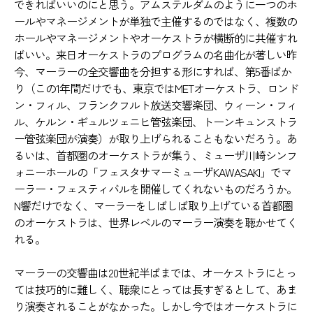
できればいいのにと思う。アムステルダムのように一つのホ
ールやマネージメントが単独で主催するのではなく、複数の
ホールやマネージメントやオーケストラが横断的に共催すれ
ばいい。来日オーケストラのプログラムの名曲化が著しい昨
今、マーラーの全交響曲を分担する形にすれば、第5番ばか
り（この1年間だけでも、東京ではMETオーケストラ、ロンド
ン・フィル、フランクフルト放送交響楽団、ウィーン・フィ
ル、ケルン・ギュルツェニヒ管弦楽団、トーンキュンストラ
ー管弦楽団が演奏）が取り上げられることもないだろう。あ
るいは、首都圏のオーケストラが集う、ミューザ川崎シンフ
ォニーホールの「フェスタサマーミューザKAWASAKI」でマ
ーラー・フェスティバルを開催してくれないものだろうか。
N響だけでなく、マーラーをしばしば取り上げている首都圏
のオーケストラは、世界レベルのマーラー演奏を聴かせてく
れる。
マーラーの交響曲は20世紀半ばまでは、オーケストラにとっ
ては技巧的に難しく、聴衆にとっては長すぎるとして、あま
り演奏されることがなかった。しかし今ではオーケストラに