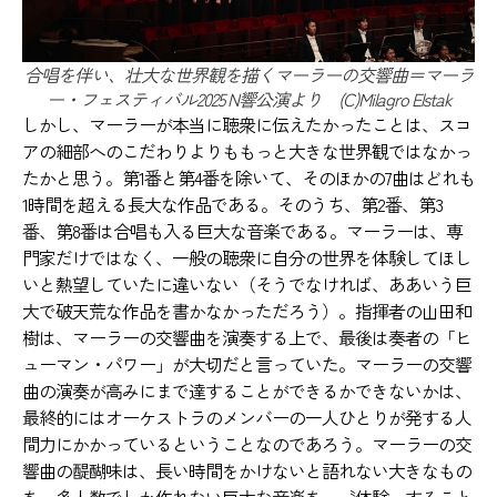
合唱を伴い、壮大な世界観を描くマーラーの交響曲＝マーラ
ー・フェスティバル2025 N響公演より (C)Milagro Elstak
しかし、マーラーが本当に聴衆に伝えたかったことは、スコ
アの細部へのこだわりよりももっと大きな世界観ではなかっ
たかと思う。第1番と第4番を除いて、そのほかの7曲はどれも
1時間を超える長大な作品である。そのうち、第2番、第3
番、第8番は合唱も入る巨大な音楽である。マーラーは、専
門家だけではなく、一般の聴衆に自分の世界を体験してほし
いと熱望していたに違いない（そうでなければ、ああいう巨
大で破天荒な作品を書かなかっただろう）。指揮者の山田和
樹は、マーラーの交響曲を演奏する上で、最後は奏者の「ヒ
ューマン・パワー」が大切だと言っていた。マーラーの交響
曲の演奏が高みにまで達することができるかできないかは、
最終的にはオーケストラのメンバーの一人ひとりが発する人
間力にかかっているということなのであろう。マーラーの交
響曲の醍醐味は、長い時間をかけないと語れない大きなもの