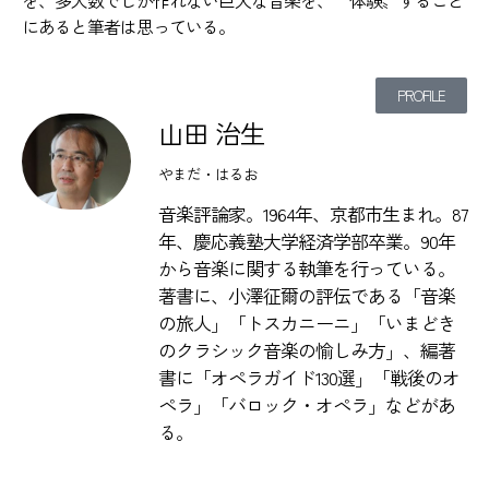
を、多人数でしか作れない巨大な音楽を、〝体験〟すること
にあると筆者は思っている。
PROFILE
山田 治生
やまだ・はるお
音楽評論家。1964年、京都市生まれ。87
年、慶応義塾大学経済学部卒業。90年
から音楽に関する執筆を行っている。
著書に、小澤征爾の評伝である「音楽
の旅人」「トスカニーニ」「いまどき
のクラシック音楽の愉しみ方」、編著
書に「オペラガイド130選」「戦後のオ
ペラ」「バロック・オペラ」などがあ
る。