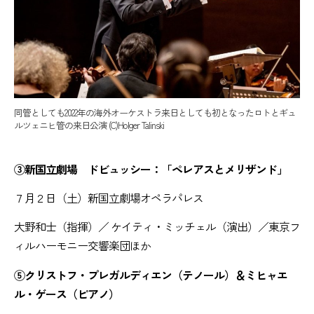
同管としても2022年の海外オーケストラ来日としても初となったロトとギュ
ルツェニヒ管の来日公演 (C)Holger Talinski
③新国立劇場 ドビュッシー：「ペレアスとメリザンド」
７月２日（土）新国立劇場オペラパレス
大野和士（指揮）／ ケイティ・ミッチェル（演出）／東京フ
ィルハーモニー交響楽団ほか
⑤クリストフ・プレガルディエン（テノール）＆ミヒャエ
ル・ゲース（ピアノ）