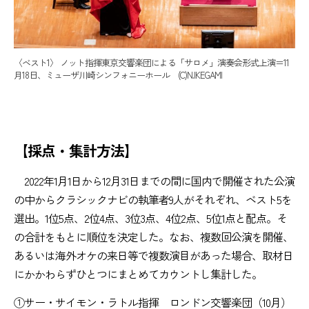
〈ベスト1〉 ノット指揮東京交響楽団による「サロメ」演奏会形式上演＝11
月18日、ミューザ川崎シンフォニーホール (C)N.IKEGAMI
【採点・集計方法】
2022年1月1日から12月31日までの間に国内で開催された公演
の中からクラシックナビの執筆者9人がそれぞれ、ベスト5を
選出。1位5点、2位4点、3位3点、4位2点、5位1点と配点。そ
の合計をもとに順位を決定した。なお、複数回公演を開催、
あるいは海外オケの来日等で複数演目があった場合、取材日
にかかわらずひとつにまとめてカウントし集計した。
①サー・サイモン・ラトル指揮 ロンドン交響楽団（10月）