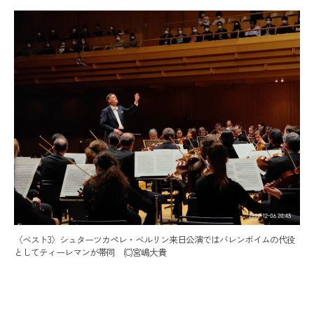
〈ベスト3〉シュターツカペレ・ベルリン来日公演ではバレンボイムの代役
としてティーレマンが帯同 (C)宮嶋大貴