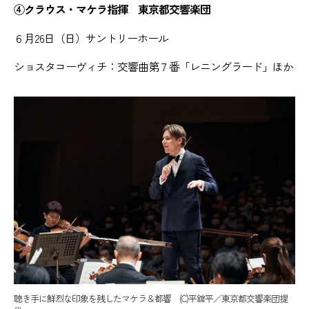
④クラウス・マケラ指揮 東京都交響楽団
６月26日（日）サントリーホール
ショスタコーヴィチ：交響曲第７番「レニングラード」ほか
聴き手に鮮烈な印象を残したマケラ＆都響 (C)平舘平／東京都交響楽団提