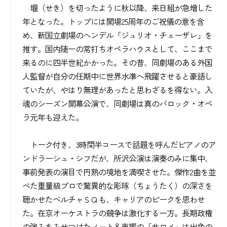
堰（せき）を切ったように秋以降、来日組が急増した
年となった。トップには開場25周年のご祝儀の意を含
め、新国立劇場のヘンデル「ジュリオ・チェーザレ」を
推す。国内随一の常打ちオペラハウスとして、ここまで
来るのに四半世紀かかった。その昔、同劇場のある外国
人監督が自分の任期中に世界水準へ飛躍させると豪語し
ていたが、やはり無理があったと思わざるを得ない。入
魂のシーズン開幕公演で、同劇場は真のバロック・オペ
ラ元年も迎えた。
トーク付き、3時間半コースで話題を呼んだピアノのア
ンドラーシュ・シフだが、所沢公演は演奏のみに集中、
事前発表の演目で円熟の境地を満喫させた。傑作2曲を並
べた重量級プロで驚異的な彫琢（ちょうたく）の深さを
聴かせたベルチャＳＱも、キャリアのピークを思わせ
た。在京オーケストラの競争は激化する一方。長期政権
の強みをみせつけたノット＆東響の「サロメ」は出色の