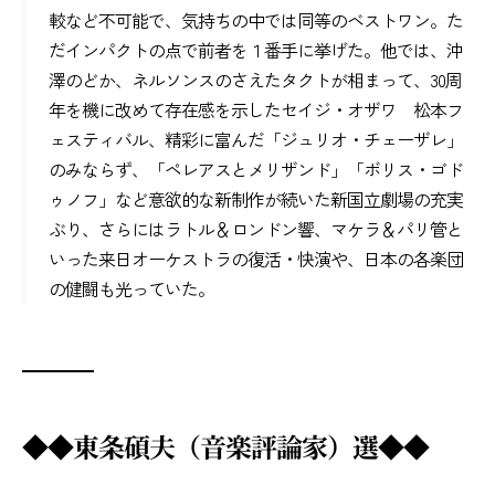
較など不可能で、気持ちの中では同等のベストワン。た
だインパクトの点で前者を１番手に挙げた。他では、沖
澤のどか、ネルソンスのさえたタクトが相まって、30周
年を機に改めて存在感を示したセイジ・オザワ 松本フ
ェスティバル、精彩に富んだ「ジュリオ・チェーザレ」
のみならず、「ペレアスとメリザンド」「ボリス・ゴド
ゥノフ」など意欲的な新制作が続いた新国立劇場の充実
ぶり、さらにはラトル＆ロンドン響、マケラ＆パリ管と
いった来日オーケストラの復活・快演や、日本の各楽団
の健闘も光っていた。
◆◆東条碩夫（音楽評論家）選◆◆