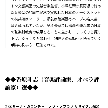
トン交響楽団の先輩音楽監督、小澤征爾が長野県で始め
た音楽祭の30周年記念で実現した日本のオーケストラと
の初共演はマーラー。最初は管楽器やハープの名人芸に
耳を奪われていたが、第４楽章では齋藤秀雄以来の日本
の弦楽器教育の成果をとことん生かし、じっくりと掘り
下げ、ゆっくりと歌わせ、別世界の感動へと誘っていく
手腕の見事さに圧倒された。
◆◆香原斗志（音楽評論家、オペラ評
論家）選◆◆
①エリーナ・ガランチャ メゾ・ソプラノ リサイタル2022