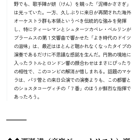
野でも、歌手陣が妍（けん）を競った「泥棒かささぎ」
は光っていた。一方、久しぶりに来日が再開された海外
オーケストラ群も本領というべき伝統的な強みを発揮
し、特にティーレマンとシュターツカペレ・ベルリンが
ブラームスの第１交響曲で響かせた「よき時代のドイツ
の滋味」は、最近はほとんど聴かれなくなったタイプの
演奏であるだけに不思議な感銘を生んだ。円熟の境地に
入ったラトルとロンドン響の顔合わせはまさにぴったり
の相性で、このコンビの解消が惜しまれる。話題のマケ
ラは、パリ管との来日公演での演奏よりも、この都響と
のショスタコーヴィチの「７番」のほうが鮮烈な指揮で
あったろう。