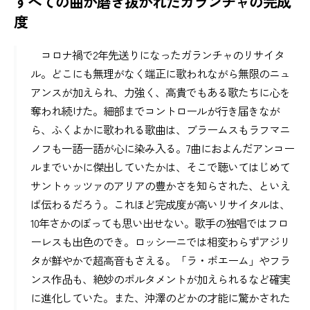
すべての曲が磨き抜かれたガランチャの完成
度
コロナ禍で2年先送りになったガランチャのリサイタ
ル。どこにも無理がなく端正に歌われながら無限のニュ
アンスが加えられ、力強く、高貴でもある歌たちに心を
奪われ続けた。細部までコントロールが行き届きなが
ら、ふくよかに歌われる歌曲は、ブラームスもラフマニ
ノフも一語一語が心に染み入る。7曲におよんだアンコー
ルまでいかに傑出していたかは、そこで聴いてはじめて
サントゥッツァのアリアの豊かさを知らされた、といえ
ば伝わるだろう。これほど完成度が高いリサイタルは、
10年さかのぼっても思い出せない。歌手の独唱ではフロ
ーレスも出色のでき。ロッシーニでは相変わらずアジリ
タが鮮やかで超高音もさえる。「ラ・ボエーム」やフラ
ンス作品も、絶妙のポルタメントが加えられるなど確実
に進化していた。また、沖澤のどかの才能に驚かされた