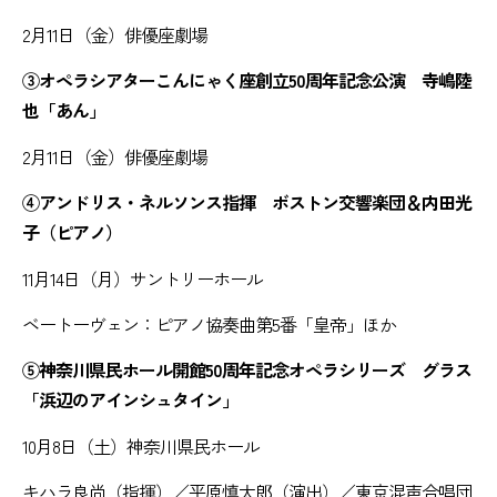
2月11日（金）俳優座劇場
③オペラシアターこんにゃく座創立50周年記念公演 寺嶋陸
也「あん」
2月11日（金）俳優座劇場
④アンドリス・ネルソンス指揮 ボストン交響楽団＆内田光
子（ピアノ）
11月14日（月）サントリーホール
ベートーヴェン：ピアノ協奏曲第5番「皇帝」ほか
⑤神奈川県民ホール開館50周年記念オペラシリーズ グラス
「浜辺のアインシュタイン」
10月8日（土）神奈川県民ホール
キハラ良尚（指揮）／平原慎太郎（演出）／東京混声合唱団