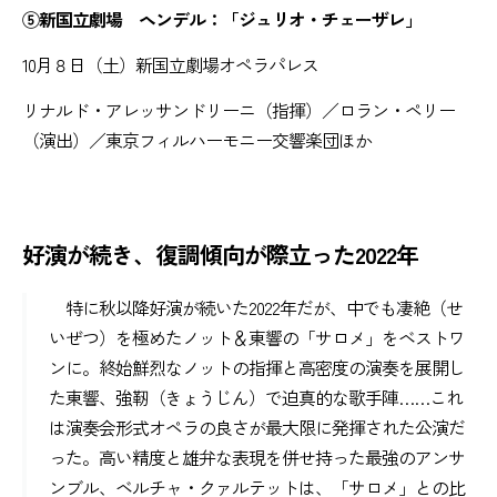
⑤新国立劇場 ヘンデル：「ジュリオ・チェーザレ」
10月８日（土）新国立劇場オペラパレス
リナルド・アレッサンドリーニ（指揮）／ロラン・ペリー
（演出）／東京フィルハーモニー交響楽団ほか
好演が続き、復調傾向が際立った2022年
特に秋以降好演が続いた2022年だが、中でも凄絶（せ
いぜつ）を極めたノット＆東響の「サロメ」をベストワ
ンに。終始鮮烈なノットの指揮と高密度の演奏を展開し
た東響、強靭（きょうじん）で迫真的な歌手陣……これ
は演奏会形式オペラの良さが最大限に発揮された公演だ
った。高い精度と雄弁な表現を併せ持った最強のアンサ
ンブル、ベルチャ・クァルテットは、「サロメ」との比