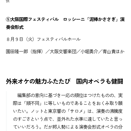
供
⑤大阪国際フェスティバル ロッシーニ「泥棒かささぎ」演
奏会形式
８月９日（火）フェスティバルホール
園田隆一郎（指揮）／大阪交響楽団／小堀勇介／青山貴ほか
外来オケの魅力ふたたび 国内オペラも健闘
編集部の意向に基づき一応の順位はつけたものの、実
際は「順不同」に等しいものであることをおくみ取り願
いたい。ノットと東京響の「サロメ」は、演奏の沸騰度
のすごさという点で、並外れた水準に達していたと言っ
ていいだろう。だが邦人勢による演奏会形式オペラの分