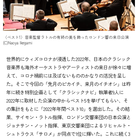
〈ベスト1〉音楽監督ラトルの有終の美を飾ったロンドン響の来日公演
(C)Naoya Ikegami
世界的にウィズコロナが浸透した2022年、日本のクラシック
音楽界も海外オーケストラやアーティストの来日が徐々に増
えて、コロナ禍前には及ばないもののかなりの活況を呈し
た。そこで今回の「先月のピカイチ、来月のイチオシ」は昨
年に続き特別企画として「クラシックナビ」執筆者9人に
2022年に取材した公演の中からベスト5を挙げてもらい、そ
の集計をもとに「2022年年間ベスト10」を選出した。その結
果、サイモン・ラトル指揮、ロンドン交響楽団の日本公演と
ジョナサン・ノット指揮、東京交響楽団によるリヒャルト・
シュトラウス「サロメ」が同点で1位に輝いた。これに続く3