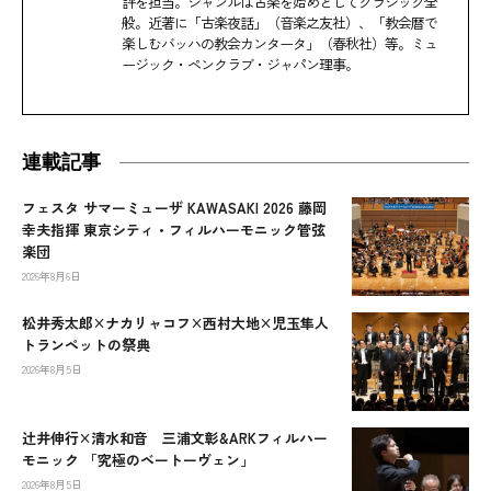
評を担当。ジャンルは古楽を始めとしてクラシック全
般。近著に「古楽夜話」（音楽之友社）、「教会暦で
楽しむバッハの教会カンタータ」（春秋社）等。ミュ
ージック・ペンクラブ・ジャパン理事。
連載記事
フェスタ サマーミューザ KAWASAKI 2026 藤岡
幸夫指揮 東京シティ・フィルハーモニック管弦
楽団
2026年8月6日
松井秀太郎×ナカリャコフ×西村大地×児玉隼人
トランペットの祭典
2026年8月5日
辻󠄀井伸行×清水和音 三浦文彰&ARKフィルハー
モニック 「究極のベートーヴェン」
2026年8月5日