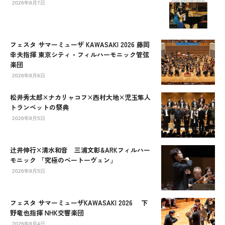
2026年8月7日
フェスタ サマーミューザ KAWASAKI 2026 藤岡
幸夫指揮 東京シティ・フィルハーモニック管弦
楽団
2026年8月6日
松井秀太郎×ナカリャコフ×西村大地×児玉隼人
トランペットの祭典
2026年8月5日
辻󠄀井伸行×清水和音 三浦文彰&ARKフィルハー
モニック 「究極のベートーヴェン」
2026年8月5日
フェスタ サマーミューザKAWASAKI 2026 下
野竜也指揮 NHK交響楽団
2026年8月4日