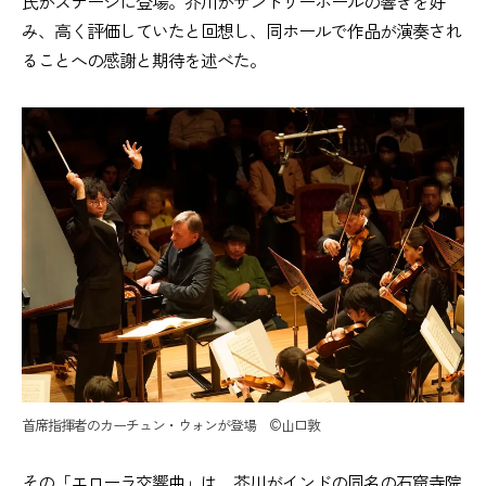
氏がステージに登場。芥川がサントリーホールの響きを好
み、高く評価していたと回想し、同ホールで作品が演奏され
ることへの感謝と期待を述べた。
首席指揮者のカーチュン・ウォンが登場 ©️山口敦
その「エローラ交響曲」は、芥川がインドの同名の石窟寺院