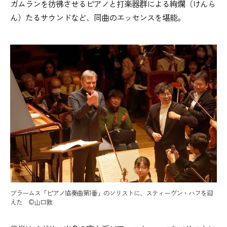
ガムランを彷彿させるピアノと打楽器群による絢爛（けんら
ん）たるサウンドなど、同曲のエッセンスを堪能。
ブラームス「ピアノ協奏曲第1番」のソリストに、スティーヴン・ハフを迎
えた ©️山口敦