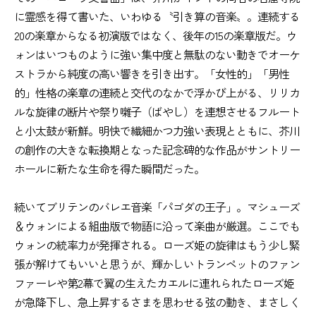
に霊感を得て書いた、いわゆる〝引き算の音楽〟。連続する
20の楽章からなる初演版ではなく、後年の15の楽章版だ。ウ
ォンはいつものように強い集中度と無駄のない動きでオーケ
ストラから純度の高い響きを引き出す。「女性的」「男性
的」性格の楽章の連続と交代のなかで浮かび上がる、リリカ
ルな旋律の断片や祭り囃子（ばやし）を連想させるフルート
と小太鼓が新鮮。明快で繊細かつ力強い表現とともに、芥川
の創作の大きな転換期となった記念碑的な作品がサントリー
ホールに新たな生命を得た瞬間だった。
続いてブリテンのバレエ音楽「パゴダの王子」。マシューズ
＆ウォンによる組曲版で物語に沿って楽曲が厳選。ここでも
ウォンの統率力が発揮される。ローズ姫の旋律はもう少し緊
張が解けてもいいと思うが、輝かしいトランペットのファン
ファーレや第2幕で翼の生えたカエルに連れられたローズ姫
が急降下し、急上昇するさまを思わせる弦の動き、まさしく