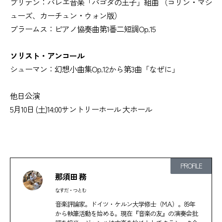
ブリテン：バレエ音楽「パゴダの王子」組曲 （コリン・マシ
ューズ、カーチュン・ウォン版）
ブラームス：ピアノ協奏曲第1番二短調Op.15
ソリスト・アンコール
シューマン：幻想小曲集Op.12から第3曲「なぜに」
他日公演
5月10日 (土)14:00サントリーホール 大ホール
PROFILE
那須田 務
なすだ・つとむ
音楽評論家。ドイツ・ケルン大学修士（M.A.）。89年
から執筆活動を始める。現在『音楽の友』の演奏会批