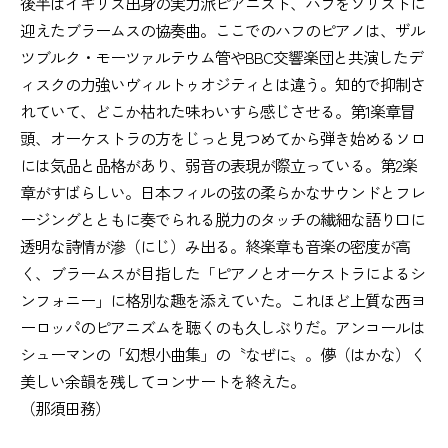
後半はイギリス出身の実力派ピアニスト、ハフをソリストに
迎えたブラームスの協奏曲。ここでのハフのピアノは、ザル
ツブルク・モーツァルテウム管やBBC交響楽団と共演したデ
ィスクの力強いヴィルトゥオジティとは違う。知的で抑制さ
れていて、どこか枯れた味わいすら感じさせる。第1楽章冒
頭、オーケストラの方をじっと見つめてから弾き始めるソロ
には気品と品格があり、弱音の表現が際立っている。第2楽
章がすばらしい。日本フィルの弦の柔らかなサウンドとフレ
ージングとともに奏でられる脱力のタッチの繊細な語り口に
透明な詩情が滲（にじ）み出る。終楽章も音楽の密度が高
く、ブラームスが目指した「ピアノとオーケストラによるシ
ンフォニー」に格別な趣を添えていた。これほど上質な西ヨ
ーロッパのピアニズムを聴くのも久しぶりだ。アンコールは
シューマンの「幻想小曲集」の〝なぜに〟。儚（はかな）く
美しい余韻を残してコンサートを終えた。
（那須田務）