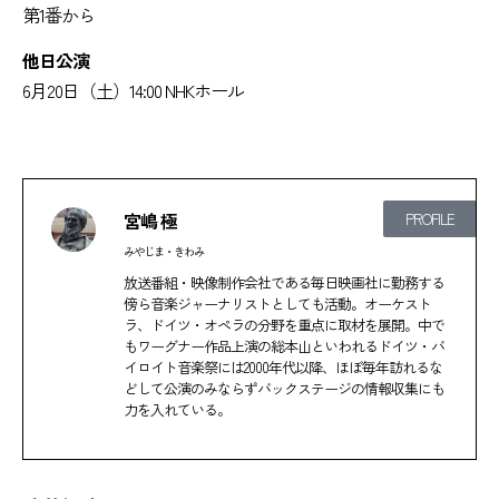
第1番から
他日公演
6月20日（土）14:00 NHKホール
宮嶋 極
PROFILE
みやじま・きわみ
放送番組・映像制作会社である毎日映画社に勤務する
傍ら音楽ジャーナリストとしても活動。オーケスト
ラ、ドイツ・オペラの分野を重点に取材を展開。中で
もワーグナー作品上演の総本山といわれるドイツ・バ
イロイト音楽祭には2000年代以降、ほぼ毎年訪れるな
どして公演のみならずバックステージの情報収集にも
力を入れている。