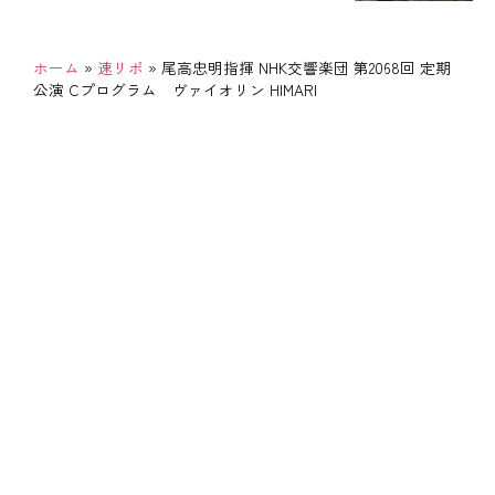
ホーム
»
速リポ
»
尾高忠明指揮 NHK交響楽団 第2068回 定期
公演 Cプログラム ヴァイオリン HIMARI