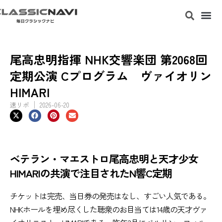
尾高忠明指揮 NHK交響楽団 第2068回
定期公演 Cプログラム ヴァイオリン
HIMARI
速リポ
2026-06-20
ベテラン・マエストロ尾高忠明と天才少女
HIMARIの共演で注目されたN響C定期
チケットは完売、当日券の発売はなし、すごい人気である。
NHKホールを埋め尽くした聴衆のお目当ては14歳の天才ヴァ