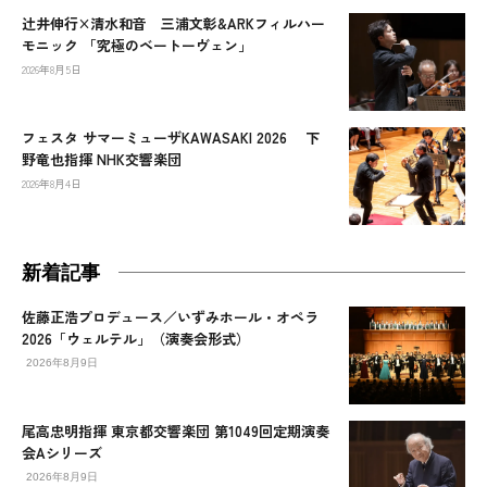
辻󠄀井伸行×清水和音 三浦文彰&ARKフィルハー
モニック 「究極のベートーヴェン」
2026年8月5日
フェスタ サマーミューザKAWASAKI 2026 下
野竜也指揮 NHK交響楽団
2026年8月4日
新着記事
佐藤正浩プロデュース／いずみホール・オペラ
2026「ウェルテル」（演奏会形式）
2026年8月9日
尾高忠明指揮 東京都交響楽団 第1049回定期演奏
会Aシリーズ
2026年8月9日