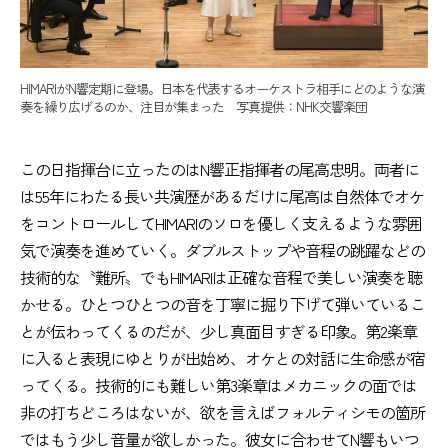
HIMARIがN響定期に登場。日本を代表するオーケストラ相手にどのような演
奏を繰り広げるのか、注目が集まった 写真提供：NHK交響楽団
この日指揮台に立ったのはN響正指揮者の尾高忠明。両者に
は55年にわたる長い共演歴があるだけに尾高は自然体でオケ
をコントロールしてHIMARIのソロを優しく支えるような雰囲
気で演奏を進めていく。ダブルストップや音程の跳躍などの
技術的な〝難所〟でもHIMARIは正確な音程で美しい演奏を聴
かせる。ひとつひとつの音を丁寧に掘り下げて弾いているこ
とが伝わってくるのだが、少し真面目すぎる印象。第2楽章
に入ると表現にゆとりが出始め、オケとの対話に生命感が宿
ってくる。技術的にも難しい第3楽章はメカニックの面では
非の打ちどころはないが、欲を言えばフォルティシモの箇所
ではもう少し音量が欲しかった。彼女に合わせてN響もいつ