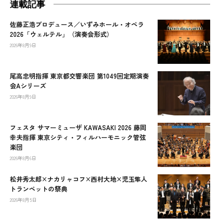
連載記事
佐藤正浩プロデュース／いずみホール・オペラ
2026「ウェルテル」（演奏会形式）
2026年8月9日
尾高忠明指揮 東京都交響楽団 第1049回定期演奏
会Aシリーズ
2026年8月9日
フェスタ サマーミューザ KAWASAKI 2026 藤岡
幸夫指揮 東京シティ・フィルハーモニック管弦
楽団
2026年8月6日
松井秀太郎×ナカリャコフ×西村大地×児玉隼人
トランペットの祭典
2026年8月5日