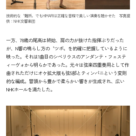
技術的な〝難所〟でもHIMARIは正確な音程で美しい演奏を聴かせた 写真提
供：NHK交響楽団
一方、78歳の尾高は終始、肩の力が抜けた指揮ぶりだった
が、N響の鳴らし方の〝ツボ〟を的確に把握しているように
映った。それは1曲目のシベリウスのアンダンテ・フェステ
ィーヴォから明らかであった。元々は弦楽四重奏用として作
曲されただけにオケ拡大版も弦5部とティンパニという変則
的な編成。冒頭から豊かで柔らかい響きが生成され、広い
NHKホールを満たした。