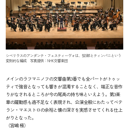
シベリウスのアンダンテ・フェスティーヴォは、弦5部とティンパニという
変則的な編成 写真提供：NHK交響楽団
メインのラフマニノフの交響曲第3番でも全パートがトゥッ
ティで強音となっても響きが混濁することなく、端正な音作
りがなされるところが今の尾高の持ち味といえよう。第3楽
章の躍動感も過不足なく表現され、公演全般にわたってベテ
ラン・マエストロの余裕と懐の深さを実感させてくれる仕上
がりとなった。
（宮嶋 極）