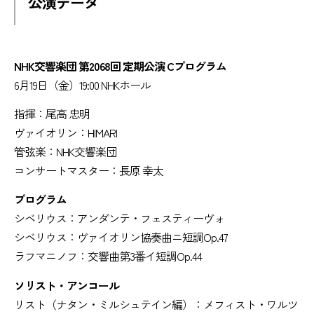
公演データ
NHK
交響楽団 第2068回 定期公演 Cプログラム
6月19日（金）19:00 NHKホール
指揮：尾高 忠明
ヴァイオリン：HIMARI
管弦楽：NHK交響楽団
コンサートマスター：長原 幸太
プログラム
シベリウス：アンダンテ・フェスティーヴォ
シベリウス：ヴァイオリン協奏曲ニ短調Op.47
ラフマニノフ：交響曲第3番イ短調Op.44
ソリスト・アンコール
リスト（ナタン・ミルシュテイン編）：メフィスト・ワルツ