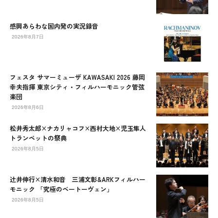
感興あらわな国内発の実況録音
2026年8月7日
フェスタ サマーミューザ KAWASAKI 2026 藤岡
幸夫指揮 東京シティ・フィルハーモニック管弦
楽団
2026年8月6日
松井秀太郎×ナカリャコフ×西村大地×児玉隼人
トランペットの祭典
2026年8月5日
辻󠄀井伸行×清水和音 三浦文彰&ARKフィルハー
モニック 「究極のベートーヴェン」
2026年8月5日