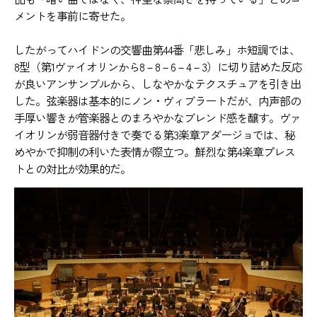
メントを事前に寄せた。
したがってハイドンの交響曲第44番「悲しみ」ホ短調では、
8型（第1ヴァイオリンから8－8－6－4－3）に切り詰めた反応
が良いアンサンブルから、しなやかなテクスチュアを引き出
した。弦楽器は基本的にノン・ヴィブラートだが、内声部の
手厚い響きが管楽器とのまろやかなブレンド感を醸す。ヴァ
イオリンが弱音器付きで奏でる第3楽章アダージョでは、秘
めやかで抑制の利いた表情が際立つ。鮮烈な第4楽章プレス
トとの対比が効果的だ。