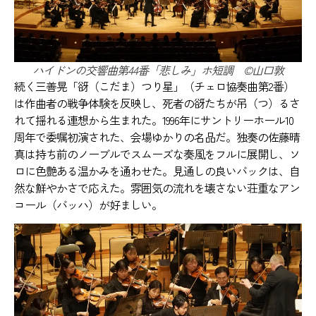
ハイドンの交響曲第44番「悲しみ」ホ短調 ©️山口敦
続く三善晃「谺（こだま）つり星」（チェロ協奏曲第2番）
は作曲者の戦争体験を反映し、死者の谺たちが吊（つ）るさ
れて揺れる連想から生まれた。1996年にサントリーホール10
周年で委嘱初演された、会場ゆかりの名品だ。独奏の佐藤晴
真は持ち前のノーブルでスムーズな奏風をフルに展開し、ソ
ロに色艶ある温かみを通わせた。見通しの良いバックは、自
然な鮮やかさで応えた。雰囲気の流れを壊さない荘重なアン
コール（バッハ）が好ましい。