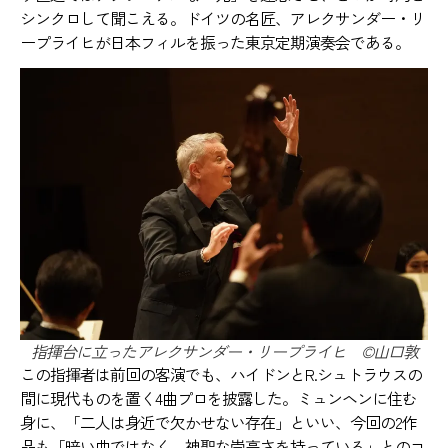
シンクロして聞こえる。ドイツの名匠、アレクサンダー・リ
ープライヒが日本フィルを振った東京定期演奏会である。
指揮台に立ったアレクサンダー・リープライヒ ©️山口敦
この指揮者は前回の客演でも、ハイドンとR.シュトラウスの
間に現代ものを置く4曲プロを披露した。ミュンヘンに住む
身に、「二人は身近で欠かせない存在」といい、今回の2作
品も「暗い曲ではなく、神聖な崇高さを持っている」とのコ