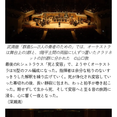
武満徹「群島S.―21人の奏者のための」では、オーケストラ
は舞台上の3群と、1階平土間の両脇に1人ずつ置いたクラリネ
ットの計5群に分かれた ©️山口敦
最後のR.シュトラウス「死と変容」で、ようやくオーケスト
ラは16型のフル編成になった。指揮者は余分な粘りのないす
っきりした解釈を繰り広げていく。死が浄化され変容してい
った幕切れの後、長い静寂に包まれ、わっと拍手が巻き起こ
った。期せずして生から死、そして変容へと至る音の旅路に
浸る、心に響く一夜となった。
（深瀬満）