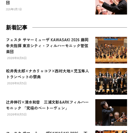
団
2026年8月1日
新着記事
フェスタ サマーミューザ KAWASAKI 2026 藤岡
幸夫指揮 東京シティ・フィルハーモニック管弦
楽団
2026年8月6日
松井秀太郎×ナカリャコフ×西村大地×児玉隼人
トランペットの祭典
2026年8月5日
辻󠄀井伸行×清水和音 三浦文彰&ARKフィルハー
モニック 「究極のベートーヴェン」
2026年8月5日