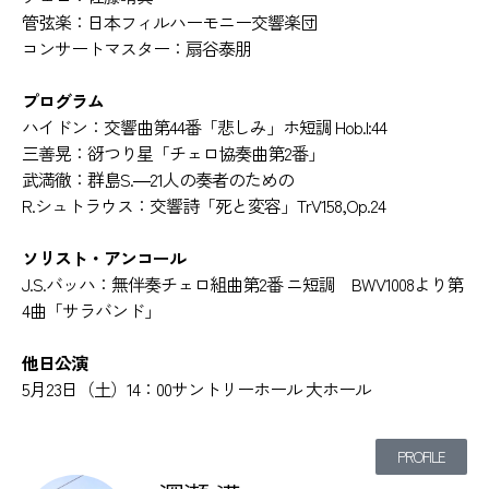
管弦楽：日本フィルハーモニー交響楽団
コンサートマスター：扇谷泰朋
プログラム
ハイドン：交響曲第44番「悲しみ」ホ短調 Hob.I:44
三善晃：谺つり星「チェロ協奏曲第2番」
武満徹：群島S.―21人の奏者のための
R.シュトラウス：交響詩「死と変容」TrV158,Op.24
ソリスト・アンコール
J.S.バッハ：無伴奏チェロ組曲第2番 ニ短調 BWV1008より第
4曲「サラバンド」
他日公演
5月23日（土）14：00サントリーホール 大ホール
PROFILE