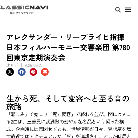
アレクサンダー・リープライヒ指揮
日本フィルハーモニー交響楽団 第780
回東京定期演奏会
速リポ
2026-05-23
生から死、そして変容へと至る音の
旅路
「悲しみ」で始まり「死と変容」で終わる並び。間にはさま
る2曲は、三善晃に武満徹の密やかな名品という凝った構
成。企画時には意図せずとも、世界情勢が日々、緊張度を増
す直近ではアクチュアルな「死」を連想させ、どこか時局と