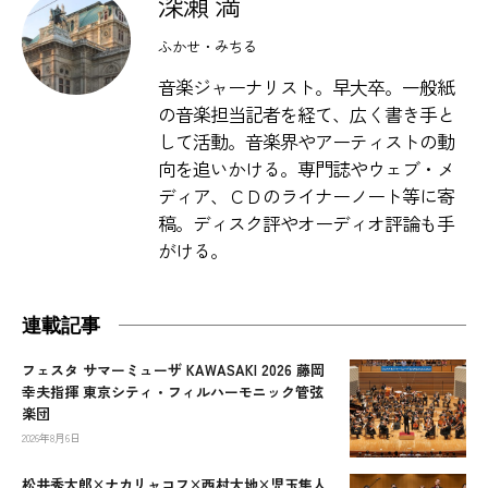
深瀬 満
ふかせ・みちる
音楽ジャーナリスト。早大卒。一般紙
の音楽担当記者を経て、広く書き手と
して活動。音楽界やアーティストの動
向を追いかける。専門誌やウェブ・メ
ディア、ＣＤのライナーノート等に寄
稿。ディスク評やオーディオ評論も手
がける。
連載記事
フェスタ サマーミューザ KAWASAKI 2026 藤岡
幸夫指揮 東京シティ・フィルハーモニック管弦
楽団
2026年8月6日
松井秀太郎×ナカリャコフ×西村大地×児玉隼人