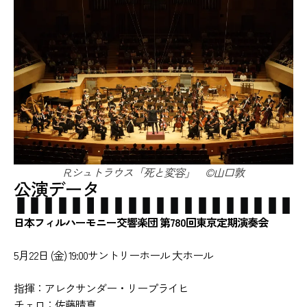
R.シュトラウス「死と変容」 ©️山口敦
公演データ
日本フィルハーモニー交響楽団 第780回東京定期演奏会
5月22日 (金) 19:00サントリーホール 大ホール
指揮：アレクサンダー・リープライヒ
チェロ：佐藤晴真