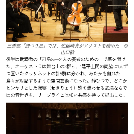
三善晃「谺つり星」では、佐藤晴真がソリストを務めた ©️
山口敦
後半は武満徹の「群島S.―21人の奏者のための」で幕を開け
た。オーケストラは舞台上の3群と、1階平土間の両脇に1人ず
つ置いたクラリネットの計5群に分かれ、あたかも離れた
島々が対話するような空間芸術になった。静ひつで、どこか
ヒンヤリとした寂寥（せきりょう）感を漂わせる武満ならで
はの音世界を、リープライヒは強い共感を持って描出した。