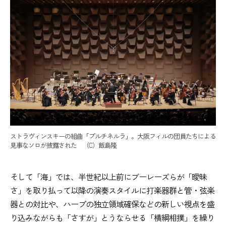
ストラヴィンスキーの組曲「プルチネルラ」。大阪フィルの団員たちによる
見事なソロが披露された （C）飯島隆
そして「海」では、半世紀以上前にブーレーズらが「曖昧
さ」を取り払って以降の演奏スタイルに打楽器群と管・弦楽
器との対比や、ハープの独立領域確保などの新しい視点を盛
り込みながらも「さすが」とうならせる「横綱相撲」を繰り