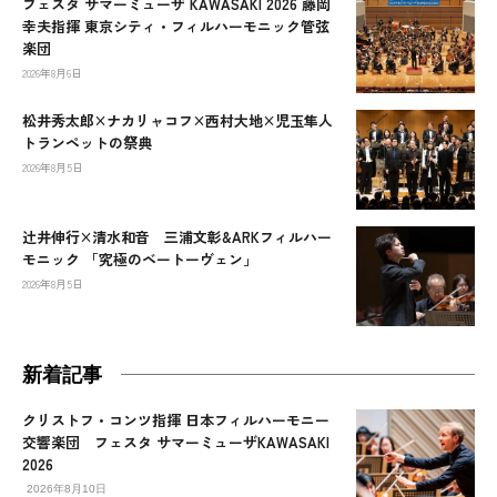
フェスタ サマーミューザ KAWASAKI 2026 藤岡
幸夫指揮 東京シティ・フィルハーモニック管弦
楽団
2026年8月6日
松井秀太郎×ナカリャコフ×西村大地×児玉隼人
トランペットの祭典
2026年8月5日
辻󠄀井伸行×清水和音 三浦文彰&ARKフィルハー
モニック 「究極のベートーヴェン」
2026年8月5日
新着記事
クリストフ・コンツ指揮 日本フィルハーモニー
交響楽団 フェスタ サマーミューザKAWASAKI
2026
2026年8月10日