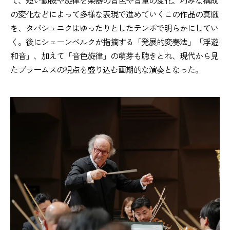
の変化などによって多様な表現で進めていくこの作品の真髄
を、タバシュニクはゆったりとしたテンポで明らかにしてい
く。後にシェーンベルクが指摘する「発展的変奏法」「浮遊
和音」、加えて「音色旋律」の萌芽も聴きとれ、現代から見
たブラームスの視点を盛り込む画期的な演奏となった。