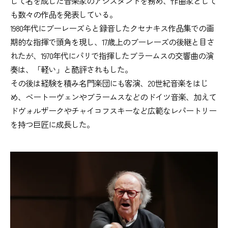
して名を成した音楽家のアシスタントを務め、作曲家として
も数々の作品を発表している。
1980年代にブーレーズらと録音したクセナキス作品集での画
期的な指揮で頭角を現し、17歳上のブーレーズの後継と目さ
れたが、1970年代にパリで指揮したブラームスの交響曲の演
奏は、「軽い」と酷評されもした。
その後は経験を積み名門楽団にも客演、20世紀音楽をはじ
め、ベートーヴェンやブラームスなどのドイツ音楽、加えて
ドヴォルザークやチャイコフスキーなど広範なレパートリー
を持つ巨匠に成長した。