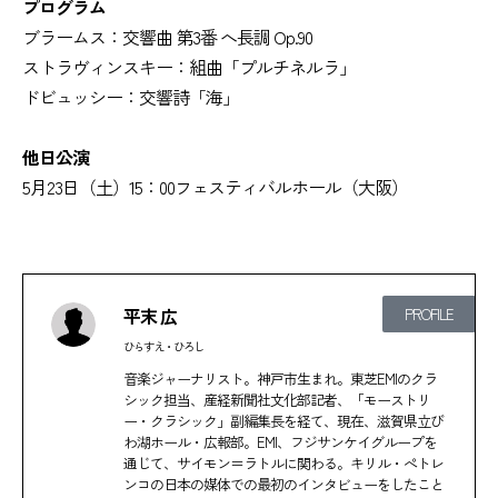
プログラム
ブラームス：交響曲 第3番 へ長調 Op.90
ストラヴィンスキー：組曲「プルチネルラ」
ドビュッシー：交響詩「海」
他日公演
5月23日（土）15：00フェスティバルホール（大阪）
平末 広
PROFILE
ひらすえ・ひろし
音楽ジャーナリスト。神戸市生まれ。東芝EMIのクラ
シック担当、産経新聞社文化部記者、「モーストリ
ー・クラシック」副編集長を経て、現在、滋賀県立び
わ湖ホール・広報部。EMI、フジサンケイグループを
通じて、サイモン＝ラトルに関わる。キリル・ぺトレ
ンコの日本の媒体での最初のインタビューをしたこと