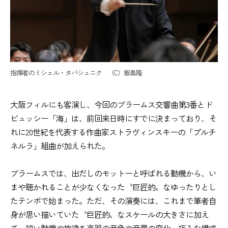
指揮者のミシェル・タバシュニク （C）飯島隆
大阪フィルにも客演し、今回のブラームス交響曲第3番とド
ビュッシー「海」は、前回来日時にすでに決まっており、そ
れに20世紀を代表する作曲家ストラヴィンスキーの「プルチ
ネルラ」組曲が加えられた。
ブラームスでは、出だしのモットーと呼ばれる動機から、い
まや聴かれることが少なくなった〝巨匠的〟なゆったりとし
たテンポで始まった。ただ、その演奏には、これまで筆者自
身が思い描いていた〝巨匠的〟なスケールの大きさに加え
て、短い動機や旋律を楽器の音色や音量の変化、巧みな構成