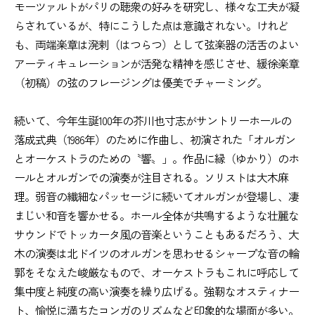
モーツァルトがパリの聴衆の好みを研究し、様々な工夫が凝
らされているが、特にこうした点は意識されない。けれど
も、両端楽章は溌剌（はつらつ）として弦楽器の活舌のよい
アーティキュレーションが活発な精神を感じさせ、緩徐楽章
（初稿）の弦のフレージングは優美でチャーミング。
続いて、今年生誕100年の芥川也寸志がサントリーホールの
落成式典（1986年）のために作曲し、初演された「オルガン
とオーケストラのための〝響〟」。作品に縁（ゆかり）のホ
ールとオルガンでの演奏が注目される。ソリストは大木麻
理。弱音の繊細なパッセージに続いてオルガンが登場し、凄
まじい和音を響かせる。ホール全体が共鳴するような壮麗な
サウンドでトッカータ風の音楽ということもあるだろう、大
木の演奏は北ドイツのオルガンを思わせるシャープな音の輪
郭をそなえた峻厳なもので、オーケストラもこれに呼応して
集中度と純度の高い演奏を繰り広げる。強靭なオスティナー
ト、愉悦に満ちたコンガのリズムなど印象的な場面が多い。