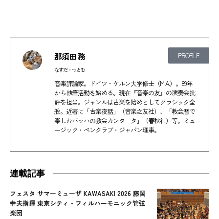
那須田 務
PROFILE
なすだ・つとむ
音楽評論家。ドイツ・ケルン大学修士（M.A.）。89年
から執筆活動を始める。現在『音楽の友』の演奏会批
評を担当。ジャンルは古楽を始めとしてクラシック全
般。近著に「古楽夜話」（音楽之友社）、「教会暦で
楽しむバッハの教会カンタータ」（春秋社）等。ミュ
ージック・ペンクラブ・ジャパン理事。
連載記事
フェスタ サマーミューザ KAWASAKI 2026 藤岡
幸夫指揮 東京シティ・フィルハーモニック管弦
楽団