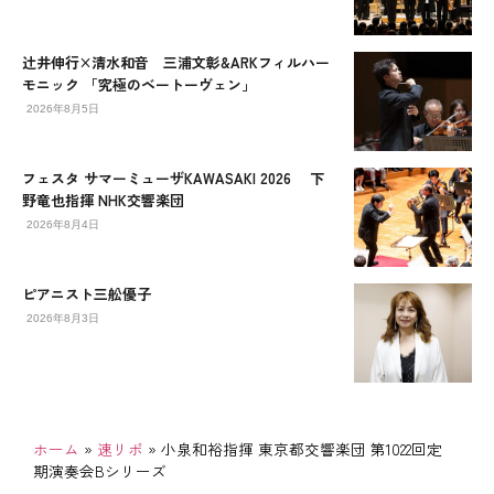
辻󠄀井伸行×清水和音 三浦文彰&ARKフィルハー
モニック 「究極のベートーヴェン」
2026年8月5日
フェスタ サマーミューザKAWASAKI 2026 下
野竜也指揮 NHK交響楽団
2026年8月4日
ピアニスト三舩優子
2026年8月3日
ホーム
»
速リポ
»
小泉和裕指揮 東京都交響楽団 第1022回定
期演奏会Bシリーズ