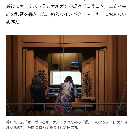
最後にオーケストラとオルガンが煌々（こうこう）たるハ長
調の和音を轟かせた。強烈なインパクトを与えずにおかない
秀演だ。
芥川也寸志「オルガンとオーケストラのための〝響〟」のソリストは大木麻
理が務めた 提供:東京都交響楽団(c)堀田力丸