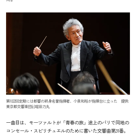
第1022回定期には都響の終身名誉指揮者、小泉和裕が指揮台に立った 提供:
東京都交響楽団(c)堀田力丸
一曲目は、モーツァルトが「青春の旅」途上のパリで同地の
コンセール・スピリチュエルのために書いた交響曲第31番。