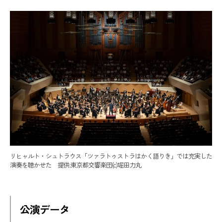
リヒャルト・シュトラウス「ツァラトゥストラはかく語りき」では充実した
演奏を聴かせた 提供:東京都交響楽団(c)堀田力丸
公演データ