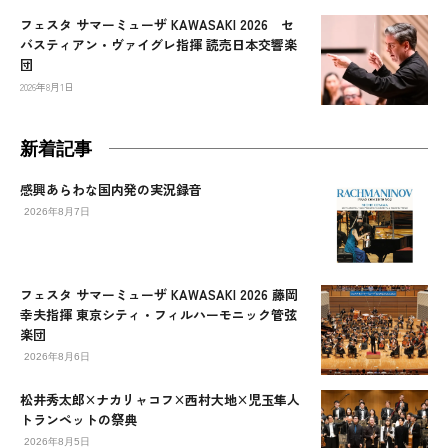
フェスタ サマーミューザ KAWASAKI 2026 セ
バスティアン・ヴァイグレ指揮 読売日本交響楽
団
2026年8月1日
新着記事
感興あらわな国内発の実況録音
2026年8月7日
フェスタ サマーミューザ KAWASAKI 2026 藤岡
幸夫指揮 東京シティ・フィルハーモニック管弦
楽団
2026年8月6日
松井秀太郎×ナカリャコフ×西村大地×児玉隼人
トランペットの祭典
2026年8月5日