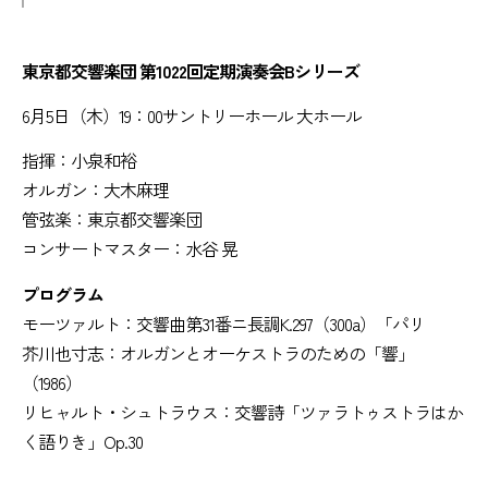
東京都交響楽団 第1022回定期演奏会Bシリーズ
6月5日（木）19：00サントリーホール 大ホール
指揮：小泉和裕
オルガン：大木麻理
管弦楽：東京都交響楽団
コンサートマスター：水谷 晃
プログラム
モーツァルト：交響曲第31番ニ長調K.297（300a）「パリ
芥川也寸志：オルガンとオーケストラのための「響」
（1986）
リヒャルト・シュトラウス：交響詩「ツァラトゥストラはか
く語りき」Op.30