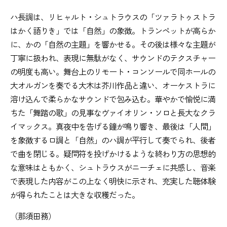
ハ長調は、リヒャルト・シュトラウスの「ツァラトゥストラ
はかく語りき」では「自然」の象徴。トランペットが高らか
に、かの「自然の主題」を響かせる。その後は様々な主題が
丁寧に扱われ、表現に無駄がなく、サウンドのテクスチャー
の明度も高い。舞台上のリモート・コンソールで同ホールの
大オルガンを奏でる大木は芥川作品と違い、オーケストラに
溶け込んで柔らかなサウンドで包み込む。華やかで愉悦に満
ちた「舞踏の歌」の見事なヴァイオリン・ソロと長大なクラ
イマックス。真夜中を告げる鐘が鳴り響き、最後は「人間」
を象徴するロ調と「自然」のハ調が平行して奏でられ、後者
で曲を閉じる。疑問符を投げかけるような終わり方の思想的
な意味はともかく、シュトラウスがニーチェに共感し、音楽
で表現した内容がこの上なく明快に示され、充実した聴体験
が得られたことは大きな収穫だった。
（那須田務）