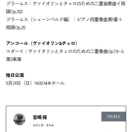
ブラームス：ヴァイオリンとチェロのための二重協奏曲イ短
調Op.102
ブラームス（シェーンベルク編）：ピアノ四重奏曲第1番ト
短調Op.25
アンコール（ヴァイオリン&チェロ）
コダーイ：ヴァイオリンとチェロのための二重奏曲Op.7から
第3楽章
他日公演
5月24日（日）14:00 NHKホール
宮嶋 極
PROFILE
みやじま・きわみ