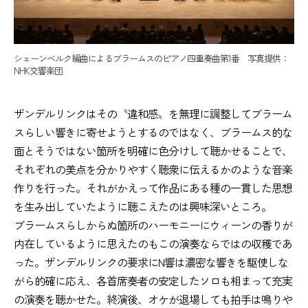
シェーンベルク編曲によるブラームスのピアノ四重奏曲第1番 写真提供：
NHK交響楽団
ザンデルリンクはその〝違和感〟を無理に調整してブラーム
スらしい響きに寄せようとするのではなく、ブラームス的な
面とそうではない箇所を明確に色分けして聴かせることで、
それぞれの美点を分かりやすく聴衆に伝えるかのような音楽
作りを行った。それがかえって作品にある種の一貫した思想
を生み出していたように聴こえたのは興味深いところ。
ブラームスらしからぬ箇所のハーモニーにウィーンの香りが
内在しているように思えたのもこの演奏ならではの収穫であ
った。ザンデルリンクの要求にN響は濃密な響きを駆使しな
がら的確に応え、各首席奏者の安定したソロも相まって充実
の演奏を聴かせた。終演後、オケが退場しても拍手は鳴りや