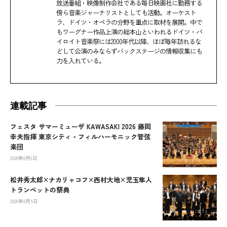
放送番組・映像制作会社である毎日映画社に勤務する
傍ら音楽ジャーナリストとしても活動。オーケスト
ラ、ドイツ・オペラの分野を重点に取材を展開。中で
もワーグナー作品上演の総本山といわれるドイツ・バ
イロイト音楽祭には2000年代以降、ほぼ毎年訪れるな
どして公演のみならずバックステージの情報収集にも
力を入れている。
連載記事
フェスタ サマーミューザ KAWASAKI 2026 藤岡
幸夫指揮 東京シティ・フィルハーモニック管弦
楽団
2026年8月6日
松井秀太郎×ナカリャコフ×西村大地×児玉隼人
トランペットの祭典
2026年8月5日