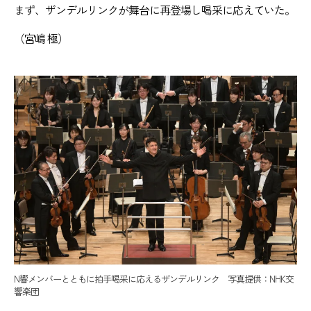
まず、ザンデルリンクが舞台に再登場し喝采に応えていた。
（宮嶋 極）
N響メンバーとともに拍手喝采に応えるザンデルリンク 写真提供：NHK交
響楽団