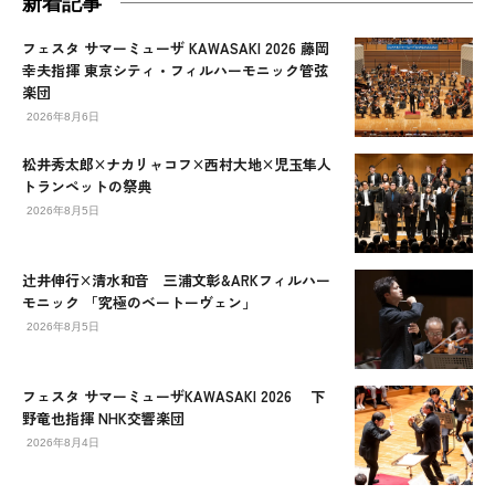
新着記事
フェスタ サマーミューザ KAWASAKI 2026 藤岡
幸夫指揮 東京シティ・フィルハーモニック管弦
楽団
2026年8月6日
松井秀太郎×ナカリャコフ×西村大地×児玉隼人
トランペットの祭典
2026年8月5日
辻󠄀井伸行×清水和音 三浦文彰&ARKフィルハー
モニック 「究極のベートーヴェン」
2026年8月5日
フェスタ サマーミューザKAWASAKI 2026 下
野竜也指揮 NHK交響楽団
2026年8月4日