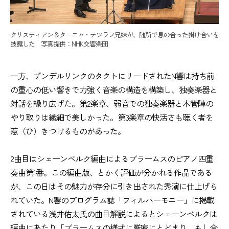
クリスティアン＆ターニャ・テツラフ兄妹が、随所で息の合った掛け合いを
披露した 写真提供：NHK交響楽団
一方、ザンデルリンクのタクトにリードされたN響は持ち前
の重心の低い響きで力強く音楽の構造を構築し、独奏楽器と
対話を繰り広げた。第2楽章、弱音での独奏楽器と木管陣の
やり取りは繊細で美しかった。第3楽章の快活さも聴く者を
惹（ひ）きつけるものがあった。
2曲目はシェーンベルク編曲によるブラームスのピアノ四重
奏曲第1番。この編曲版、とかく評価が分かれる作品である
が、この日はその魅力が存分に引き出された秀演に仕上げら
れていた。N響のプログラム誌「フィルハーモニー」に掲載
されている浅井佑太氏の曲目解説によるとシェーンベルクは
編曲にあたり「ブラームスの様式に厳密にとどまり、もし今