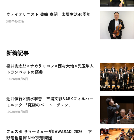
ヴァイオリニスト 豊嶋 泰嗣 楽壇生活40周年
2026年4月23日
新着記事
松井秀太郎×ナカリャコフ×西村大地×児玉隼人
トランペットの祭典
2026年8月5日
辻󠄀井伸行×清水和音 三浦文彰&ARKフィルハー
モニック 「究極のベートーヴェン」
2026年8月5日
フェスタ サマーミューザKAWASAKI 2026 下
野竜也指揮 NHK交響楽団