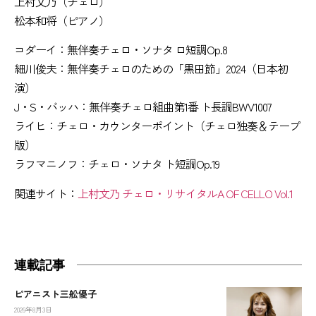
上村文乃（チェロ）
松本和将（ピアノ）
コダーイ：無伴奏チェロ・ソナタ ロ短調Op.8
細川俊夫：無伴奏チェロのための「黒田節」2024（日本初
演）
J・S・バッハ：無伴奏チェロ組曲第1番 ト長調BWV1007
ライヒ：チェロ・カウンターポイント（チェロ独奏＆テープ
版）
ラフマニノフ：チェロ・ソナタ ト短調Op.19
関連サイト：
上村文乃 チェロ・リサイタルA OF CELLO Vol.1
連載記事
ピアニスト三舩優子
2026年8月3日