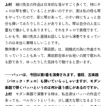
上村
細川先生の作品は日本的な音がすごく多くて、特にチ
ェロは琴を模していることが多いのですが、実は私の母も琴
をやっていたので、家に琴があって、小さい時にちょっと自
分も弾いてみたりしたことがありました。琴は自分の人生に
重ねて懐かしさもありますし、それをチェロで表現できて、
しかも今、細川先生と直接お話ししながら演奏できるってい
うのは本当に素晴らしいことです。
無伴奏チェロのための「黒田節」は、結婚式の為に作曲され
たっていうこともあって、黒田節自体がお祝いの席で歌われ
る節であり、ゆったりした気持ちで聴けると思います。
——バッハは、今回は第1番を演奏されます。普段、古楽器
（バロック・チェロ）も弾いていらっしゃいますが、モダン
楽器で弾くバッハというのは何か違う感じがあるのですか。
上村
モダン楽器で演奏する時は、私自身はバッハの作品で
あっても、ベルカントというか、少し雄大な歌になるように