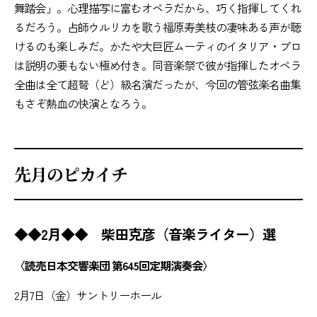
舞踏会」。心理描写に富むオペラだから、巧く指揮してくれ
るだろう。占師ウルリカを歌う福原寿美枝の凄味ある声が聴
けるのも楽しみだ。かたや大巨匠ムーティのイタリア・プロ
は説明の要もない極め付き。同音楽祭で彼が指揮したオペラ
全曲は全て超弩（ど）級名演だったが、今回の管弦楽名曲集
もさぞ熱血の快演となろう。
先月のピカイチ
◆◆2月◆◆ 柴田克彦（音楽ライター）選
〈読売日本交響楽団 第645回定期演奏会〉
2月7日（金）サントリーホール