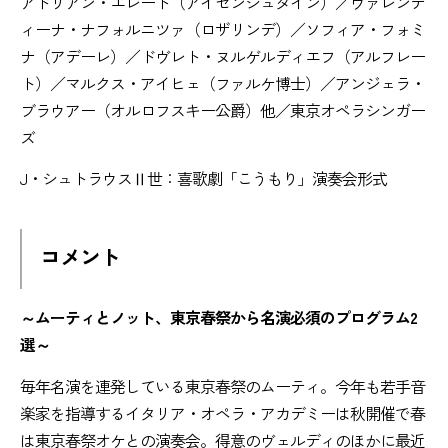
アドリアン・エレート（アイゼンシュタイン）／ヴァレンテ
ィーナ・ナフォルニツァ（ロザリンデ）／ソフィア・フォミ
ナ（アデーレ）／ドヴレト・ヌルゲルディエフ（アルフレー
ト）／マルクス・アイヒェ（ファルケ博士）／アンジェラ・
ブラウアー（オルロフスキー公爵）他／東京オペラシンガー
ズ
J・シュトラウスⅡ世：喜歌劇「こうもり」演奏会形式
コメント
～ムーティとノット、東京春祭から名演必須のプログラム2
選～
毎年名演を連発している東京春祭のムーティ。今年も若手音
楽家を指導するイタリア・オペラ・アカデミーは秋開催で春
は東京春祭オケとの演奏会。得意のヴェルディのほかに最近