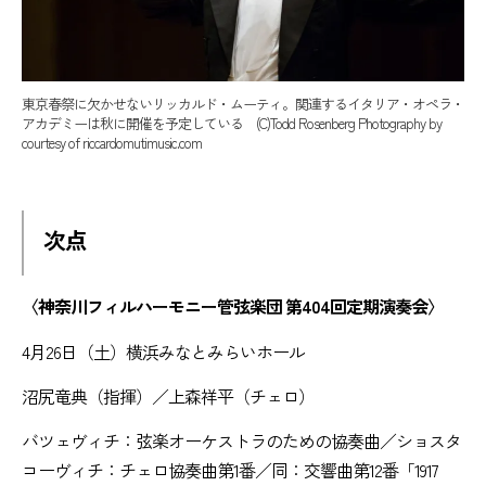
東京春祭に欠かせないリッカルド・ムーティ。関連するイタリア・オペラ・
アカデミーは秋に開催を予定している (C)Todd Rosenberg Photography by
courtesy of riccardomutimusic.com
次点
〈神奈川フィルハーモニー管弦楽団 第404回定期演奏会〉
4月26日（土）横浜みなとみらいホール
沼尻竜典（指揮）／上森祥平（チェロ）
バツェヴィチ：弦楽オーケストラのための協奏曲／ショスタ
コーヴィチ：チェロ協奏曲第1番／同：交響曲第12番「1917