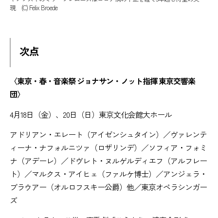
現 (C) Felix Broede
次点
〈東京・春・音楽祭 ジョナサン・ノット指揮 東京交響楽
団〉
4月18日（金）、20日（日）東京文化会館大ホール
アドリアン・エレート（アイゼンシュタイン）／ヴァレンテ
ィーナ・ナフォルニツァ（ロザリンデ）／ソフィア・フォミ
ナ（アデーレ）／ドヴレト・ヌルゲルディエフ（アルフレー
ト）／マルクス・アイヒェ（ファルケ博士）／アンジェラ・
ブラウアー（オルロフスキー公爵）他／東京オペラシンガー
ズ