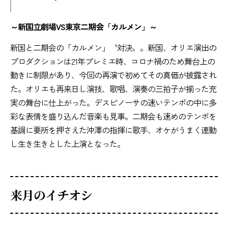
～新国立劇場VS東京二期会「カルメン」～
新国と二期会の「カルメン」〝対決〟。新国、オリエ演出の
プロダクションは21年プレミエ時、コロナ禍のため舞台上の
動きに制限があり、今回の再演で初めてその真価が披露され
た。オリエも再来日し演技、歌唱、演奏の三拍子が揃った充
実の舞台に仕上がった。デスピノーサの速いテンポの中に多
彩な表情を盛り込んだ音楽も見事。二期会も速めのテンポを
基調に要所を押さえた沖澤の指揮に歌手、オケがうまく連動
し生き生きとした上演となった。
来月のイチオシ