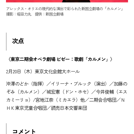
アレックス・オリエの現代的な演出で彩られた新国立劇場の「カルメン」
撮影：堀田力丸 提供：新国立劇場
次点
〈東京二期会オペラ劇場 ビゼー：歌劇「カルメン」〉
2月20日（木）東京文化会館大ホール
沖澤のどか（指揮）／イリーナ・ブルック（演出）／加藤の
ぞみ（カルメン）／城宏憲（ドン・ホセ）／今井俊輔（エス
カミーリョ）/宮地江奈（ミカエラ）他／二期会合唱団／Ｎ
ＨＫ東京児童合唱団／読売日本交響楽団
コメント