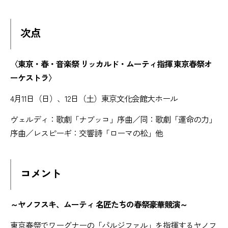
次点
〈東京・春・音楽祭 リッカルド・ムーティ指揮 東京春祭オ
ーケストラ〉
4月11日（日）、12日（土）東京文化会館大ホール
ヴェルディ：歌劇「ナブッコ」序曲／同：歌劇「運命の力」
序曲／レスピーギ：交響詩「ローマの松」他
コメント
～ヤノフスキ、ムーティ 名匠たちの春祭豪華競演～
東京春祭でワーグナーの「パルジファル」を指揮するヤノフ