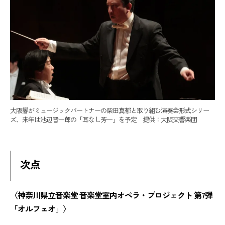
大阪響がミュージックパートナーの柴田真郁と取り組む演奏会形式シリー
ズ、来年は池辺晋一郎の「耳なし芳一」を予定 提供：大阪交響楽団
次点
〈神奈川県立音楽堂 音楽堂室内オペラ・プロジェクト 第7弾
「オルフェオ」〉