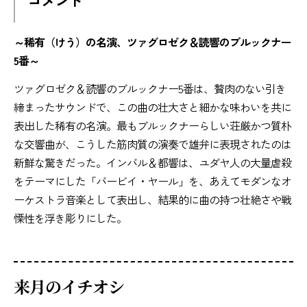
～稀有（けう）の名演、ツァグロゼク＆読響のブルックナー
5番～
ツァグロゼク＆読響のブルックナー5番は、贅肉のない引き
締まったサウンドで、この曲の壮大さと細かな味わいを共に
表出した稀有の名演。最もブルックナーらしい荘厳かつ質朴
な交響曲が、こうした筋肉質の演奏で雄弁に表現されたのは
新鮮な驚きだった。インバル＆都響は、ユダヤ人の大量虐殺
をテーマにした「バービイ・ヤール」を、あえてモダンなオ
ーケストラ音楽として表出し、結果的に曲の持つ壮絶さや戦
慄性を浮き彫りにした。
来月のイチオシ