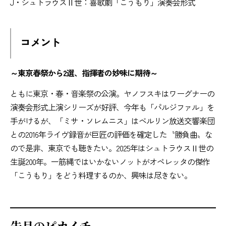
J・シュトラウスⅡ世：喜歌劇「こうもり」演奏会形式
コメント
～東京春祭から2選、指揮者の妙味に期待～
ともに東京・春・音楽祭の公演。ヤノフスキはワーグナーの
演奏会形式上演シリーズが好評、今年も「パルジファル」を
手がけるが、「ミサ・ソレムニス」はベルリン放送交響楽団
との2016年ライヴ録音が巨匠の評価を確定した〝勝負曲〟な
ので是非、東京でも聴きたい。2025年はシュトラウスⅡ世の
生誕200年。一筋縄ではいかないノットがオペレッタの傑作
「こうもり」をどう料理するのか、興味は尽きない。
先月のピカイチ