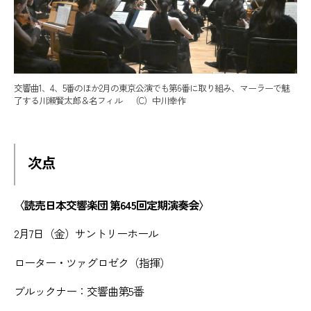
交響曲1、4、5番のほか2月の東京公演でも第6番に取り組み、マーラーで魅
了する川瀬賢太郎＆名フィル （C）中川幸作
次点
〈読売日本交響楽団 第645回定期演奏会〉
2月7日（金）サントリーホール
ローター・ツァグロゼク（指揮）
ブルックナー：交響曲第5番