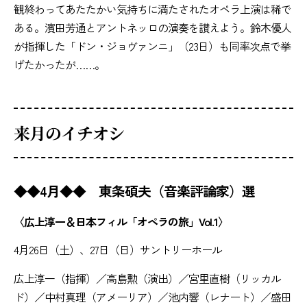
観終わってあたたかい気持ちに満たされたオペラ上演は稀で
ある。濱田芳通とアントネッロの演奏を讃えよう。鈴木優人
が指揮した「ドン・ジョヴァンニ」（23日）も同率次点で挙
げたかったが……。
来月のイチオシ
◆◆4月◆◆ 東条碩夫（音楽評論家）選
〈広上淳一＆日本フィル「オペラの旅」Vol.1〉
4月26日（土）、27日（日）サントリーホール
広上淳一（指揮）／高島勲（演出）／宮里直樹（リッカル
ド）／中村真理（アメーリア）／池内響（レナート）／盛田