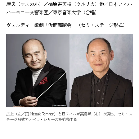
麻央（オスカル）／福原寿美枝（ウルリカ）他／日本フィル
ハーモニー交響楽団／東京音楽大学（合唱）
ヴェルディ：歌劇「仮面舞踏会」（セミ・ステージ形式）
広上（左／(C) Masaaki Tomitori）と日フィルが高島勲（右）の演出、セミ・ス
テージ形式でオペラ・シリーズを始動する