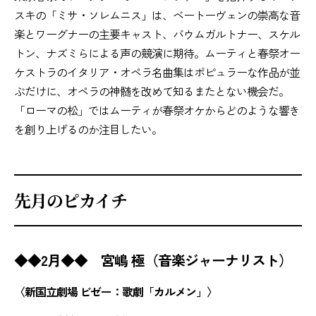
スキの「ミサ・ソレムニス」は、ベートーヴェンの崇高な音
楽とワーグナーの主要キャスト、バウムガルトナー、スケル
トン、ナズミらによる声の競演に期待。ムーティと春祭オー
ケストラのイタリア・オペラ名曲集はポピュラーな作品が並
ぶだけに、オペラの神髄を改めて知るまたとない機会だ。
「ローマの松」ではムーティが春祭オケからどのような響き
を創り上げるのか注目したい。
先月のピカイチ
◆◆2月◆◆ 宮嶋 極（音楽ジャーナリスト）
〈新国立劇場 ビゼー：歌劇「カルメン」〉