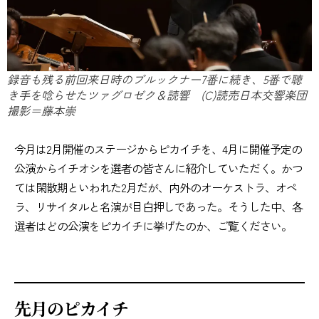
録音も残る前回来日時のブルックナー7番に続き、5番で聴
き手を唸らせたツァグロゼク＆読響 (C)読売日本交響楽団
撮影＝藤本崇
今月は2月開催のステージからピカイチを、4月に開催予定の
公演からイチオシを選者の皆さんに紹介していただく。かつ
ては閑散期といわれた2月だが、内外のオーケストラ、オペ
ラ、リサイタルと名演が目白押しであった。そうした中、各
選者はどの公演をピカイチに挙げたのか、ご覧ください。
先月のピカイチ