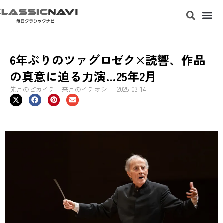
6年ぶりのツァグロゼク×読響、作品
の真意に迫る力演…25年2月
先月のピカイチ 来月のイチオシ
2025-03-14