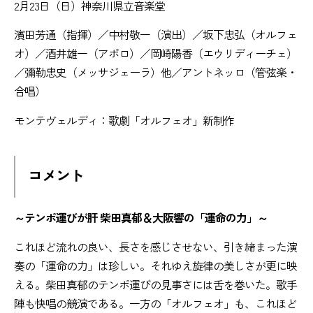
2月23日（日）神奈川県立音楽堂
濱田芳通（指揮）／中村敬一（演出）／坂下忠弘（オルフェ
オ）／酒井雄一（アポロ）／岡崎陽香（エウリディーチェ）
／彌勒忠史（メッサジェーラ）他／アントネッロ（管弦楽・
合唱）
モンテヴェルディ：歌劇「オルフェオ」新制作
コメント
～テンポ運びが肝 柴田真郁＆大阪響の「運命の力」～
これほど流れの良い、長さを感じさせない、引き締まった演
奏の「運命の力」は珍しい。それゆえ旋律の美しさが更に映
える。柴田真郁のテンポ運びの見事さには舌を巻いた。歌手
陣も快唱の競演である。一方の「オルフェオ」も、これほど