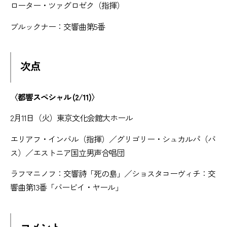
ローター・ツァグロゼク（指揮）
ブルックナー：交響曲第5番
次点
〈都響スペシャル (2/11)〉
2月11日（火）東京文化会館大ホール
エリアフ・インバル（指揮）／グリゴリー・シュカルパ（バ
ス）／エストニア国立男声合唱団
ラフマニノフ：交響詩「死の島」／ショスタコーヴィチ：交
響曲第13番「バービイ・ヤール」
コメント