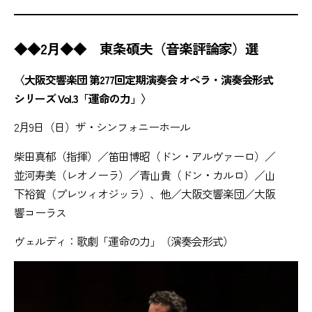
◆◆2月◆◆ 東条碩夫（音楽評論家）選
〈大阪交響楽団 第277回定期演奏会 オペラ・演奏会形式
シリーズ Vol.3「運命の力」〉
2月9日（日）ザ・シンフォニーホール
柴田真郁（指揮）／笛田博昭（ドン・アルヴァーロ）／
並河寿美（レオノーラ）／青山貴（ドン・カルロ）／山
下裕賀（プレツィオジッラ）、他／大阪交響楽団／大阪
響コーラス
ヴェルディ：歌劇「運命の力」（演奏会形式）