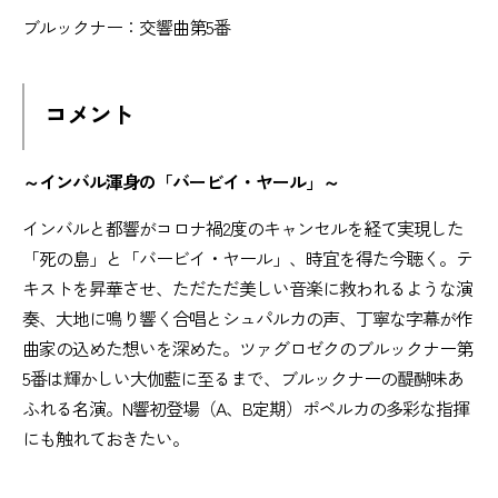
ブルックナー：交響曲第5番
コメント
～インバル渾身の「バービイ・ヤール」～
インバルと都響がコロナ禍2度のキャンセルを経て実現した
「死の島」と「バービイ・ヤール」、時宜を得た今聴く。テ
キストを昇華させ、ただただ美しい音楽に救われるような演
奏、大地に鳴り響く合唱とシュパルカの声、丁寧な字幕が作
曲家の込めた想いを深めた。ツァグロゼクのブルックナー第
5番は輝かしい大伽藍に至るまで、ブルックナーの醍醐味あ
ふれる名演。N響初登場（A、B定期）ポペルカの多彩な指揮
にも触れておきたい。