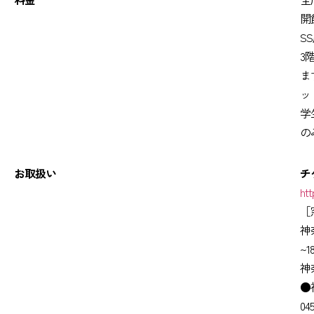
開
SS
3
ま
ッ
学
の
お取扱い
チ
ht
［
神
~1
神
●
04