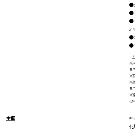
●
●
●
31
●
●
［
※
ま
※
※
ま
※
の
主催
神
化