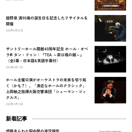
舘野泉 満90歳の誕生日を記念したリサイタルを
開催
2026年6月25日
サントリーホール開館40周年記念 ホール・オペ
ラ® タン・ドゥン：『TEA ～茶は魂の鏡～』
（全3幕・日本語&英語字幕付）
2026年6月11日
ホール主催公演がオーケストラの未来を切り拓
く（かも？）。「身近なホールのクラシック」
上岡敏之指揮大阪交響楽団「シューマン・ツィ
クルス」
2026年5月13日
新着記事
感興あらわな国内発の実況録音