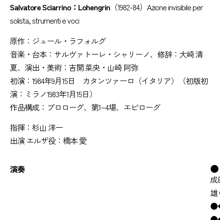
Salvatore Sciarrino：Lohengrin
（1982-84）Azione invisibile per
solista, strumenti e voci
原作：ジュール・ラフォルグ
音楽・台本：サルヴァトーレ・シャリーノ、修辞：大崎 清
夏、演出・美術：吉開 菜央・山崎 阿弥
初演：1984年9月15日 カタンツァーロ（イタリア）（初版初
演：ミラノ1983年1月15日）
作品構成：プロローグ、第1~4場、エピローグ
指揮：杉山 洋一
出演 エルザ役：橋本 愛
●
演奏
成
雄
●
●