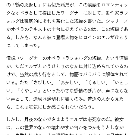
の「鶴の恩返し」にも似た話だが、この物語をロマンティッ
クなオペラとして提出したワーグナーに対して、劇作家ラフ
ォルグは徹底的にそれを茶化した短編を書いた。シャリーノ
がオペラのテキストの土台に据えているのは、この短編であ
る。しかも、なんと彼は登場人物をヒロインのエルザひとり
にしてしまった。
伝説→ワーグナーのオペラ→ラフォルグの短編、という連鎖
が、ただエルザというひとりのなかに封じ込められているわ
けで、当然の成り行きとして、物語はバラバラに解体されて
いる。ただ「さびしい」「おかしい」「くるしい」「いとし
い」「くやしい」といった小さな感情の断片が、声にならな
い声として、途切れ途切れに響くのみ。普通の人から見た
ら、これは狂気にしか感じられないだろう。
しかし、月夜のなかでさまようエルザは必死なのだ。彼女
は、この世界のなかで壊れやすい何かをつかもうとしなが