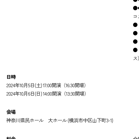
●
コ
●
●
●
●
ス
日時
2024年10月5日(土) 17:00開演（16:30開場）
2024年10月6日(日) 14:00開演（13:30開場）
会場
神奈川県民ホール 大ホール (横浜市中区山下町3-1)
料金
全