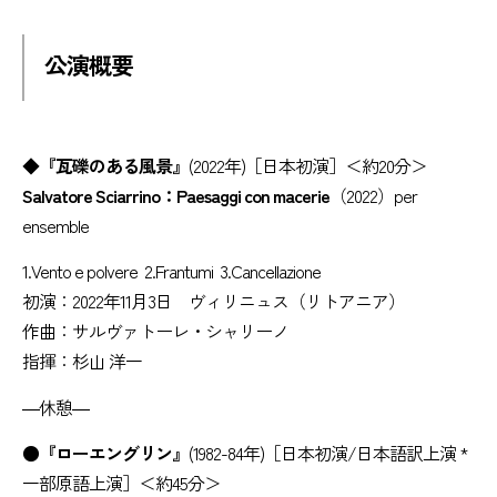
公演概要
◆『瓦礫のある風景』
(2022年)［日本初演］＜約20分＞
Salvatore Sciarrino：Paesaggi con macerie
（2022）per
ensemble
1.Vento e polvere 2.Frantumi 3.Cancellazione
初演：2022年11月3日 ヴィリニュス（リトアニア）
作曲：サルヴァトーレ・シャリーノ
指揮：杉山 洋一
―休憩―
●『ローエングリン』
(1982-84年)［日本初演/日本語訳上演 *
一部原語上演］＜約45分＞