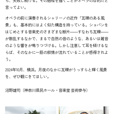
ら、失敗し続ける。その過程を描くことがオペラの目的だと
言ってよい。
オペラの前に演奏されるシャリーノの近作「瓦礫のある風
景」も、基本的にはよく似た構造を持っている。ショパンを
はじめとする音楽史のさまざまな断片――すなわち瓦礫――
が散乱するなかで、まるで自然の音のような、あるいは雑音
のような響きが鳴りつづける。しかし注意して耳を傾けるな
らば、そのなかに一筋の叙情が流れていることが感得されよ
う。
2024年10月、横浜。月夜のなかに瓦礫がうっすらと輝く風景
を、ぜひ観にきてほしい。
沼野雄司（神奈川県民ホール・音楽堂 芸術参与）