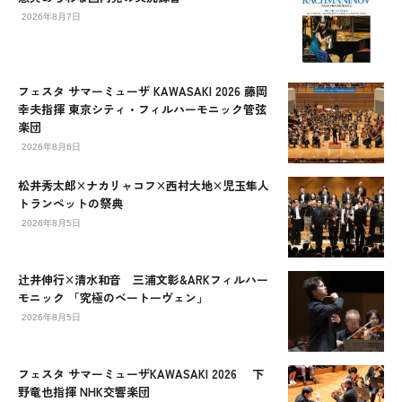
2026年8月7日
フェスタ サマーミューザ KAWASAKI 2026 藤岡
幸夫指揮 東京シティ・フィルハーモニック管弦
楽団
2026年8月6日
松井秀太郎×ナカリャコフ×西村大地×児玉隼人
トランペットの祭典
2026年8月5日
辻󠄀井伸行×清水和音 三浦文彰&ARKフィルハー
モニック 「究極のベートーヴェン」
2026年8月5日
フェスタ サマーミューザKAWASAKI 2026 下
野竜也指揮 NHK交響楽団