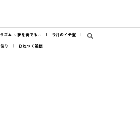
ラズム ～夢を奏でる～
今月のイチ盤
ア便り
むねつぐ通信