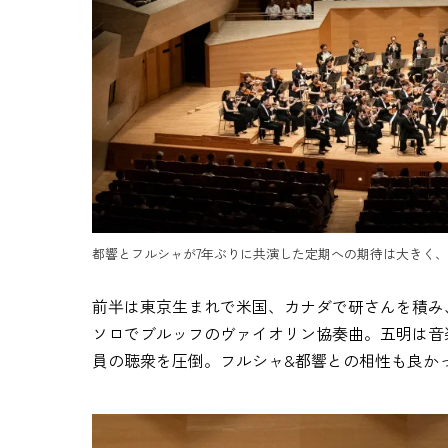
都響とフルシャが7年ぶりに共演した定期への期待は大きく、チケット
前半は東京生まれで米国、カナダで研さんを積み
ソロでブルッフのヴァイオリン協奏曲。五明は音
員の聴衆を圧倒。フルシャ&都響との相性も良か