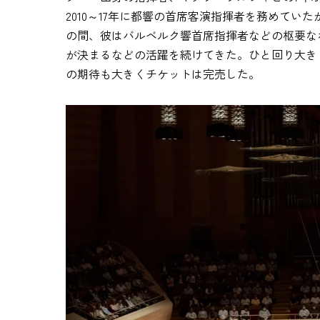
2010～17年に都響の首席客演指揮者を務めて
の間、彼はバルベルク響首席指揮者などの枢要な
が決まるなどの活躍を続けてきた。ひと回り大き
の期待も大きくチケットは完売した。