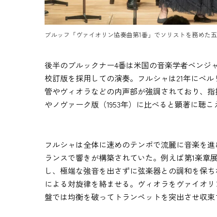
ブルッフ「ヴァイオリン協奏曲第1番」でソリストを務めた五明 ©Rik
後半のブルックナー4番は米国の音楽学者ベンジャ
校訂版を採用しての演奏。フルシャは21年にベ
管やヴィオラなどの内声部が強調されており、指揮
やノヴァーク版（1953年）に比べると顕著に聴
フルシャは全体に速めのテンポで流麗に音楽を進
ランスで響きが構築されていた。例えば第1楽章
し、極端な強音を出さずに弦楽器との調和を保ち
による対旋律を絡ませる。ヴィオラをヴァイオリ
盤では均衡を破ってトランペットを突出させ収束