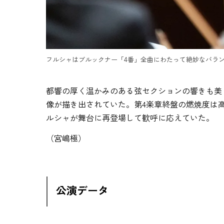
フルシャはブルックナー「4番」全曲にわたって絶妙なバランスで響き
都響の厚く温かみのある弦セクションの響きも美
像が描き出されていた。第4楽章終盤の燃焼度は
ルシャが舞台に再登場して歓呼に応えていた。
（宮嶋極）
公演データ