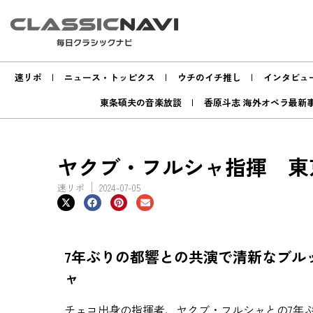
速リポ
ニュース・トッピクス
ウチのイチ推し
インタビュ
東条碩夫の音楽放談
香原斗志 海外オペラ最新
ヤクブ・フルシャ指揮 東京
速リポ
2024-07-05
7年ぶりの都響との共演で清新なブル
ャ
チェコ出身の指揮者、ヤクブ・フルシャとの7年