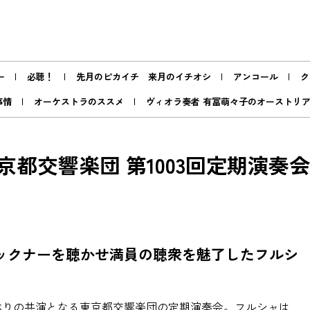
ー
必聴！
先月のピカイチ 来月のイチオシ
アンコール
ク
事情
オーケストラのススメ
ヴィオラ奏者 有冨萌々子のオーストリ
都交響楽団 第1003回定期演奏会
ックナーを聴かせ満員の聴衆を魅了したフルシ
ぶりの共演となる東京都交響楽団の定期演奏会。フルシャは