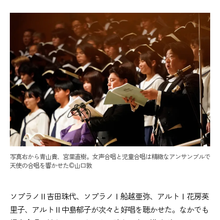
写真右から青山貴、宮里直樹。女声合唱と児童合唱は精緻なアンサンブルで
天使の合唱を響かせた©️山口敦
ソプラノⅡ吉田珠代、ソプラノⅠ船越亜弥、アルトⅠ花房英
里子、アルトⅡ中島郁子が次々と好唱を聴かせた。なかでも