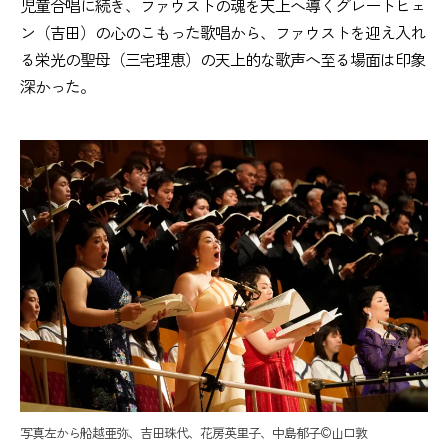
児童合唱に続き、ファウストの魂を天上へ導くグレートヒェ
ン（吉田）の心のこもった歌唱から、ファウストを迎え入れ
る栄光の聖母（三宅理恵）の天上的な歌声へ至る場面は印象
深かった。
写真左から船越亜弥、吉田珠代、花房英里子、中島郁子©️山口敦