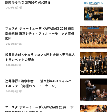
感興あらわな国内発の実況録音
2026年8月7日
フェスタ サマーミューザ KAWASAKI 2026 藤岡
幸夫指揮 東京シティ・フィルハーモニック管弦
楽団
2026年8月6日
松井秀太郎×ナカリャコフ×西村大地×児玉隼人
トランペットの祭典
2026年8月5日
辻󠄀井伸行×清水和音 三浦文彰&ARKフィルハー
モニック 「究極のベートーヴェン」
2026年8月5日
フェスタ サマーミューザKAWASAKI 2026 下