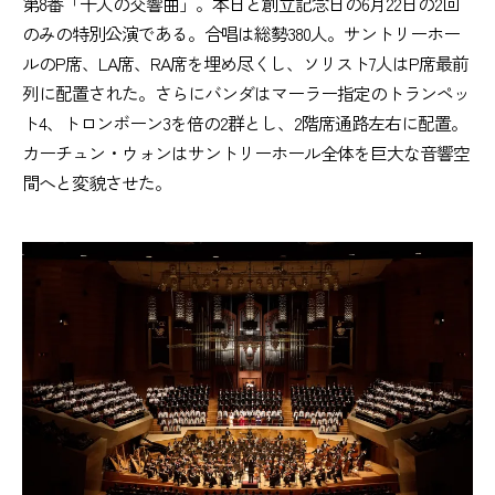
第8番「千人の交響曲」。本日と創立記念日の6月22日の2回
のみの特別公演である。合唱は総勢380人。サントリーホー
ルのP席、LA席、RA席を埋め尽くし、ソリスト7人はP席最前
列に配置された。さらにバンダはマーラー指定のトランペッ
ト4、トロンボーン3を倍の2群とし、2階席通路左右に配置。
カーチュン・ウォンはサントリーホール全体を巨大な音響空
間へと変貌させた。