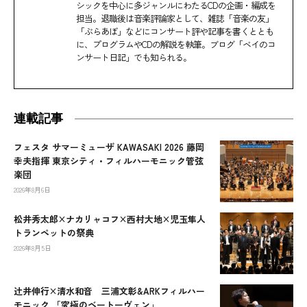
シックを中心に多ジャンルにわたるCDの企画・編成を
担当。退職後は音楽評論家として、雑誌「音楽の友」
「ぶらあぼ」などにコンサート評や記事を書くととも
に、プログラムやCDの解説を執筆。ブログ「ベイのコ
ンサート日記」でも知られる。
連載記事
フェスタ サマーミューザ KAWASAKI 2026 藤岡
幸夫指揮 東京シティ・フィルハーモニック管弦
楽団
2026年8月6日
松井秀太郎×ナカリャコフ×西村大地×児玉隼人
トランペットの祭典
2026年8月5日
辻󠄀井伸行×清水和音 三浦文彰&ARKフィルハー
モニック 「究極のベートーヴェン」