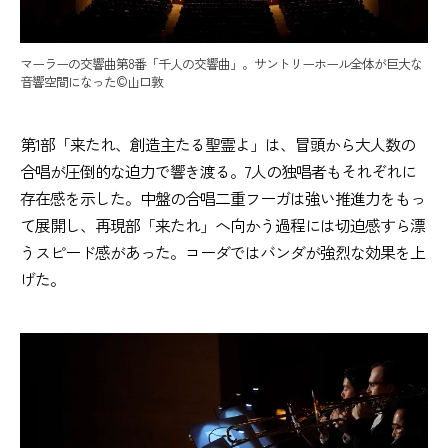
マーラーの交響曲第8番「千人の交響曲」。サントリーホール全体が巨大な
音響空間になった©️山口敦
第1部「来たれ、創造主たる聖霊よ」は、冒頭から大人数の
合唱が圧倒的な迫力で響き渡る。7人の独唱者もそれぞれに
存在感を示した。中盤の合唱二重フーガは強い推進力をもっ
て展開し、再現部「来たれ」へ向かう過程には切迫感すら漂
うスピード感があった。コーダではバンダが強烈な効果を上
げた。