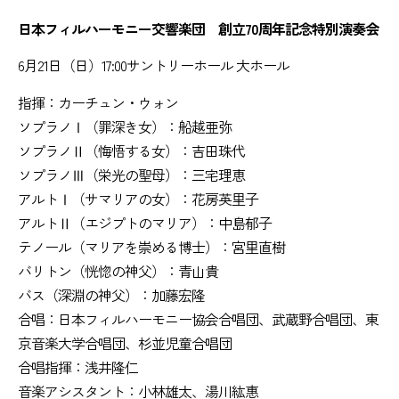
日本フィルハーモニー交響楽団 創立70周年記念特別演奏会
6月21日（日）17:00サントリーホール 大ホール
指揮：カーチュン・ウォン
ソプラノⅠ（罪深き女）：船越亜弥
ソプラノⅡ（悔悟する女）：吉田珠代
ソプラノⅢ（栄光の聖母）：三宅理恵
アルトⅠ（サマリアの女）：花房英里子
アルトⅡ（エジプトのマリア）：中島郁子
テノール（マリアを崇める博士）：宮里直樹
バリトン（恍惚の神父）：青山貴
バス（深淵の神父）：加藤宏隆
合唱：日本フィルハーモニー協会合唱団、武蔵野合唱団、東
京音楽大学合唱団、杉並児童合唱団
合唱指揮：浅井隆仁
音楽アシスタント：小林雄太、湯川紘惠