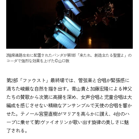
2階席通路左右に配置されたバンダが第1部「来たれ、創造主たる聖霊よ」の
コーダで強烈な効果を上げた©️山口敦
第2部「ファウスト」最終場では、管弦楽と合唱が緊張感に
満ちた峻厳な自然を描き出す。青山貴と加藤宏隆による神父
たちの賛歌から次第に高揚を深め、女声合唱と児童合唱は大
編成を感じさせない精緻なアンサンブルで天使の合唱を響か
せた。テノール宮里直樹がマリアを高らかに讃え、4台のハ
ープに乗せて第1ヴァイオリンが歌い出す旋律の美しさに魅
了される。