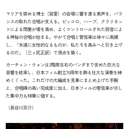
マリアを崇める博士（宮里）の会場に響き渡る美声を、バラ
ンスの取れた合唱が支える。ピッコロ、ハープ、クラリネッ
トによる間奏が場を清め、よくコントロールされた弱音によ
る神秘の合唱が始まる。やがて合唱と管弦楽は徐々に高揚
し、「永遠に女性的なるものが、私たちを高みへと引き上げ
るのだ」（三ヶ尻正訳）で頂点を築く。
カーチュン・ウォンは2階席左右のバンダまで含めた巨大な
音響を統率し、日本フィル創立70周年を飾る壮大な演奏を締
めくくった。これだけの大編成を見事にまとめ上げた手腕
と、合唱陣の高い完成度に加え、日本フィルの管弦楽が示し
た集中力も特筆に値する。
（長谷川京介）