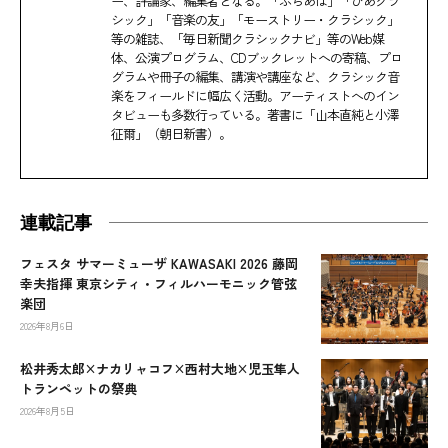
ー、評論家、編集者となる。「ぶらあぼ」「ぴあクラ
シック」「音楽の友」「モーストリー・クラシック」
等の雑誌、「毎日新聞クラシックナビ」等のWeb媒
体、公演プログラム、CDブックレットへの寄稿、プロ
グラムや冊子の編集、講演や講座など、クラシック音
楽をフィールドに幅広く活動。アーティストへのイン
タビューも多数行っている。著書に「山本直純と小澤
征爾」（朝日新書）。
連載記事
フェスタ サマーミューザ KAWASAKI 2026 藤岡
幸夫指揮 東京シティ・フィルハーモニック管弦
楽団
2026年8月6日
松井秀太郎×ナカリャコフ×西村大地×児玉隼人
トランペットの祭典
2026年8月5日