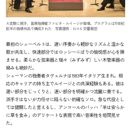
Ａ定期に続き、首席指揮者ファビオ・ルイージが登場。プログラムは19世紀
前半の独墺作品で構成された 写真提供：ＮＨＫ交響楽団
最初のシューベルトは、遅い序奏から軽妙なリズムと温かな
歌が共生し、快速部分ではロッシーニばりの愉悦感が心を弾
ませる。柔らかな弦楽器と瑞々（みずみず）しい木管楽器の
絡みも絶妙だ。
シューマンの独奏者タヴェルナは1983年イタリア生まれ。相
応のキャリアの持ち主でルイージとの共演経験もある。彼は
遅い部分をじっくりと、速い部分を明確かつ流麗に奏でる。
派手さはないが力任せに陥らない的確なソロ。急な代役とし
ては健闘したと言えるし、アンコールのバッハ「羊は安らか
に草を食み」のデリケートな表現で高い音楽性を垣間見せ
た。