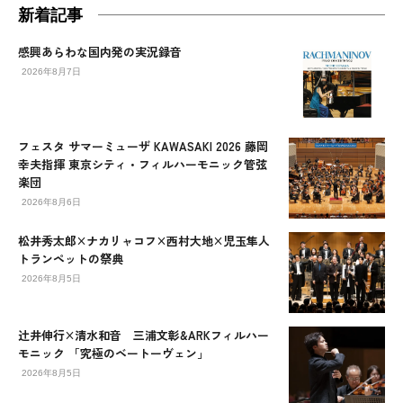
新着記事
感興あらわな国内発の実況録音
2026年8月7日
フェスタ サマーミューザ KAWASAKI 2026 藤岡
幸夫指揮 東京シティ・フィルハーモニック管弦
楽団
2026年8月6日
松井秀太郎×ナカリャコフ×西村大地×児玉隼人
トランペットの祭典
2026年8月5日
辻󠄀井伸行×清水和音 三浦文彰&ARKフィルハー
モニック 「究極のベートーヴェン」
2026年8月5日