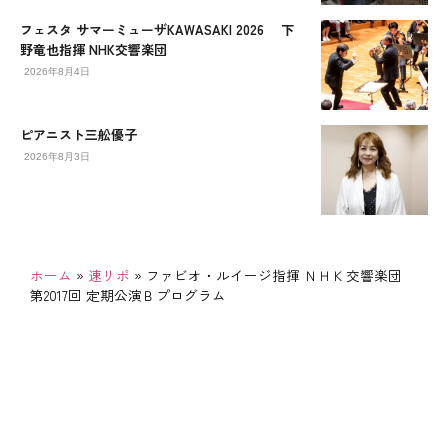
フェスタ サマーミューザKAWASAKI 2026 下
野竜也指揮 NHK交響楽団
2026年8月4日
ピアニスト三舩優子
2026年8月3日
ホーム
»
速リポ
»
ファビオ・ルイージ指揮 ＮＨＫ交響楽団
第2017回 定期公演Ｂプログラム