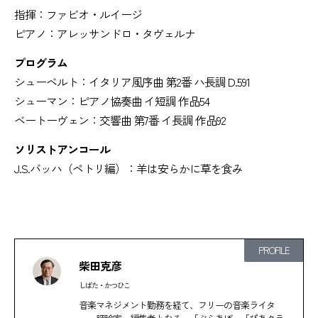
指揮：ファビオ・ルイージ
ピアノ：アレッサンドロ・タヴェルナ
プログラム
シューベルト：イタリア風序曲 第2番 ハ長調 D.591
シューマン：ピアノ協奏曲 イ短調 作品54
ベートーヴェン：交響曲 第7番 イ長調 作品92
ソリストアンコール
J.S.バッハ（ペトリ編）：羊は安らかに草を食み
PROFILE
柴田克彦
しばた・かつひこ
音楽マネジメント勤務を経て、フリーの音楽ライタ