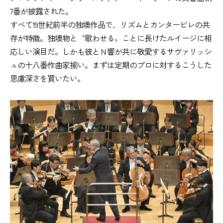
7番が披露された。
すべて19世紀前半の独墺作品で、リズムとカンタービレの共
存が特徴。独墺物と〝歌わせる〟ことに長けたルイージに相
応しい演目だ。しかも彼とＮ響が共に敬愛するサヴァリッシ
ュの十八番作曲家揃い。まずは定期のプロに対するこうした
思慮深さを買いたい。