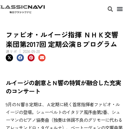
ファビオ・ルイージ指揮 ＮＨＫ交響
楽団第2017回 定期公演Ｂプログラム
速リポ
2024-09-20
ルイージの創意とＮ響の特質が融合した充実
のコンサート
9月のＮ響Ｂ定期は、Ａ定期に続く首席指揮者ファビオ・ル
イージの登場。シューベルトのイタリア風序曲第2番、シュ
ーマンのピアノ協奏曲（独奏は体調不良のグリモーに代わる
アレッサンドロ・タヴェルナ）、ベートーヴェンの交響曲第