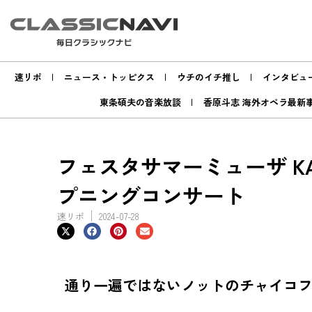
速リポ
ニュース・トッピクス
ウチのイチ推し
インタビュ
東条碩夫の音楽放談
香原斗志 海外オペラ最新
フェスタサマーミューザ KA
プニングコンサート
速リポ
2024-07-28
通り一遍ではないノットのチャイコ