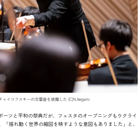
フスキーの交響曲を披露した (C)N.Ikegami
スポーツと平和の祭典だが、フェスタのオープニングもウクライ
、「揺れ動く世界の縮図を映すような意図もありました」と、