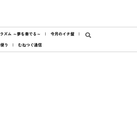
ラズム ～夢を奏でる～
今月のイチ盤
ア便り
むねつぐ通信