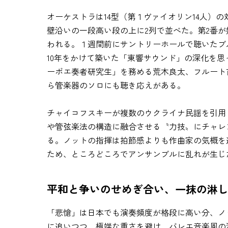
オーケストラは14型（第１ヴァイオリン14人）
壁沿いの一段高い段の上に2列で並べた。第2番
われる。１週間前にサントリーホールで聴いたブ
10年をかけて築いた「東響サウンド」の深化を思っ
ーボエ奏者研究生」を務める荒木良太、フルート
ら管楽器のソロにも聴き応えがある。
チャイコフスキーが複数のウクライナ民謡を引用
や管弦楽法の構造に融合させる〝力技〟にチャレ
る。ノットの指揮は拍節感よりも作曲家の気概を
ため、ところどころでアンサンブルに乱れが生じ
平和と争いのせめぎ合い、一抹の淋
「悲愴」は日本でも演奏頻度が格段に高い分、ノ
に追いつつ、極端な重さを避け、バレエ音楽風の