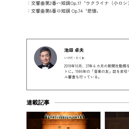
：交響曲第2番ハ短調Op.17〝ウクライナ（小ロシ
：交響曲第6番ロ短調 Op.74〝悲愴〟
池田 卓夫
いけだ・たくお
2018年10月、37年６カ月の新聞
トに。1986年の「音楽の友」誌を皮
ル審査も行っている。
連載記事