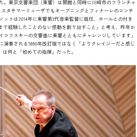
えた。東京交響楽団（東響）は開館と同時に川崎市のフランチャ
ェスタサマーミューザでもオープニングとフィナーレのコンサ
ットは2014年に東響第3代音楽監督に就任、ホールとの付き
れまで経験したことのない感動を創り出すこと」と考え、昨年か
イコフスキーの交響曲に東響とともにチャレンジしています」
演奏される1880年改訂版ではなく「よりクレイジーだと感じ
愴」は何と「初めての指揮」だった。