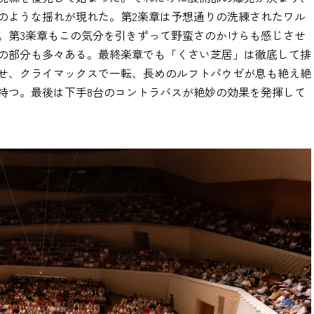
のような揺れが現れた。第2楽章は予想通りの洗練されたワル
。第3楽章もこの気分を引きずって野蛮さのかけらも感じさせ
の部分も多々ある。最終楽章でも「くさい芝居」は徹底して排
せ、クライマックスで一転、長めのルフトパウゼが息も絶え絶
持つ。最後は下手8台のコントラバスが絶妙の効果を発揮して