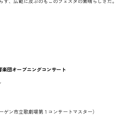
らず、広範に及ぶのもこのフェスタの素晴らしさだ。
京交響楽団オープニングコンサート
ル
ーゲン市立歌劇場第１コンサートマスター）