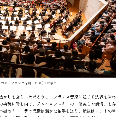
ープニングを飾った (C)N.Ikegami
透かしを食らっただろうし、フランス音楽に通じる洗練を味わ
の再現に背を向け、チャイコフスキーの「優美さや詩情」を存
本拠地ミューザの聴衆は温かな拍手を送り、最後はノットの単