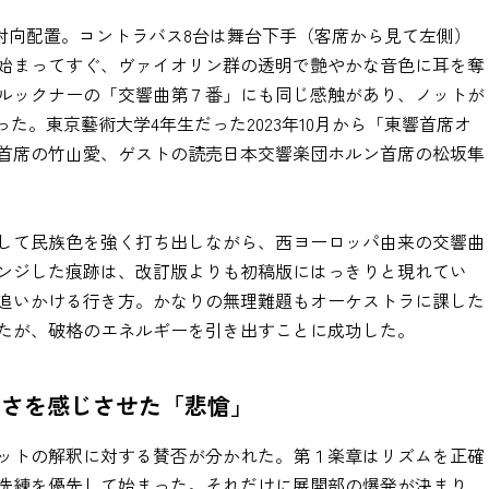
の対向配置。コントラバス8台は舞台下手（客席から見て左側）
が始まってすぐ、ヴァイオリン群の透明で艶やかな音色に耳を奪
ルックナーの「交響曲第７番」にも同じ感触があり、ノットが
た。東京藝術大学4年生だった2023年10月から「東響首席オ
首席の竹山愛、ゲストの読売日本交響楽団ホルン首席の松坂隼
して民族色を強く打ち出しながら、西ヨーロッパ由来の交響曲
ンジした痕跡は、改訂版よりも初稿版にはっきりと現れてい
追いかける行き方。かなりの無理難題もオーケストラに課した
たが、破格のエネルギーを引き出すことに成功した。
しさを感じさせた「悲愴」
ットの解釈に対する賛否が分かれた。第１楽章はリズムを正確
洗練を優先して始まった。それだけに展開部の爆発が決まり、