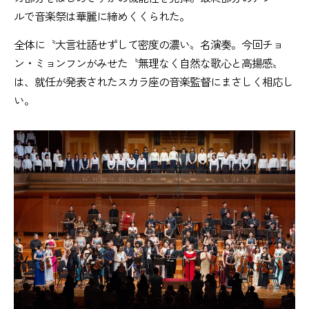
ルで音楽祭は華麗に締めくくられた。
全体に〝大言壮語せずして密度の濃い〟名演奏。今回チョ
ン・ミョンフンがみせた〝無理なく自然な歌心と高揚感〟
は、就任が発表されたスカラ座の音楽監督にまさしく相応し
い。