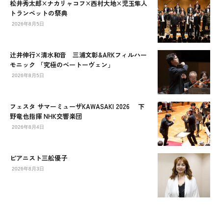
松井秀太郎×ナカリャコフ×西村大地×児玉隼人
トランペットの祭典
2026年8月5日
辻󠄀井伸行×清水和音 三浦文彰&ARKフィルハー
モニック 「究極のベートーヴェン」
2026年8月5日
フェスタ サマーミューザKAWASAKI 2026 下
野竜也指揮 NHK交響楽団
2026年8月4日
ピアニスト三舩優子
2026年8月3日