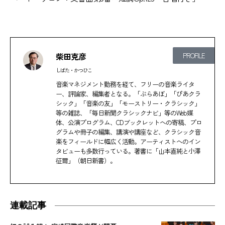
柴田克彦
PROFILE
しばた・かつひこ
音楽マネジメント勤務を経て、フリーの音楽ライタ
ー、評論家、編集者となる。「ぶらあぼ」「ぴあクラ
シック」「音楽の友」「モーストリー・クラシック」
等の雑誌、「毎日新聞クラシックナビ」等のWeb媒
体、公演プログラム、CDブックレットへの寄稿、プロ
グラムや冊子の編集、講演や講座など、クラシック音
楽をフィールドに幅広く活動。アーティストへのイン
タビューも多数行っている。著書に「山本直純と小澤
征爾」（朝日新書）。
連載記事