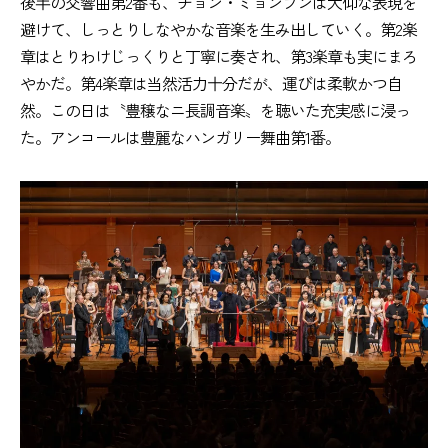
後半の交響曲第2番も、チョン・ミョンフンは大仰な表現を
避けて、しっとりしなやかな音楽を生み出していく。第2楽
章はとりわけじっくりと丁寧に奏され、第3楽章も実にまろ
やかだ。第4楽章は当然活力十分だが、運びは柔軟かつ自
然。この日は〝豊穣なニ長調音楽〟を聴いた充実感に浸っ
た。アンコールは豊麗なハンガリー舞曲第1番。