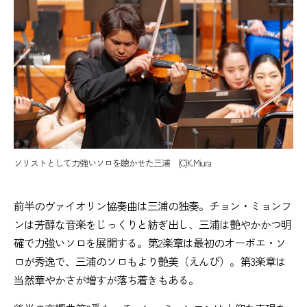
ソリストとして力強いソロを聴かせた三浦 (C)K.Miura
前半のヴァイオリン協奏曲は三浦の独奏。チョン・ミョンフ
ンは芳醇な音楽をじっくりと紡ぎ出し、三浦は艶やかかつ明
確で力強いソロを展開する。第2楽章は最初のオーボエ・ソ
ロが秀逸で、三浦のソロもより艶美（えんび）。第3楽章は
当然華やかさが増すが落ち着きもある。