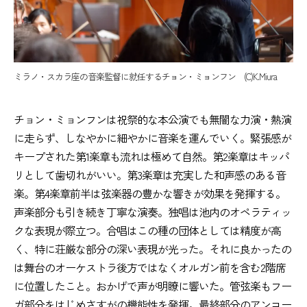
ミラノ・スカラ座の音楽監督に就任するチョン・ミョンフン (C)K.Miura
チョン・ミョンフンは祝祭的な本公演でも無闇な力演・熱演
に走らず、しなやかに細やかに音楽を運んでいく。緊張感が
キープされた第1楽章も流れは極めて自然。第2楽章はキッパ
リとして歯切れがいい。第3楽章は充実した和声感のある音
楽。第4楽章前半は弦楽器の豊かな響きが効果を発揮する。
声楽部分も引き続き丁寧な演奏。独唱は池内のオペラティッ
クな表現が際立つ。合唱はこの種の団体としては精度が高
く、特に荘厳な部分の深い表現が光った。それに良かったの
は舞台のオーケストラ後方ではなくオルガン前を含む2階席
に位置したこと。おかげで声が明瞭に響いた。管弦楽もフー
ガ部分をはじめさすがの機能性を発揮。最終部分のアンコー