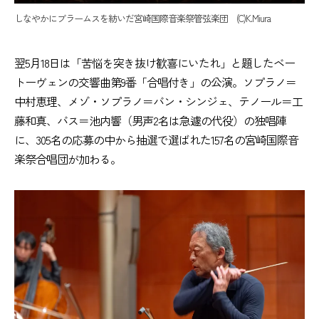
しなやかにブラームスを紡いだ宮崎国際音楽祭管弦楽団 (C)K.Miura
翌5月18日は「苦悩を突き抜け歓喜にいたれ」と題したベー
トーヴェンの交響曲第9番「合唱付き」の公演。ソプラノ＝
中村恵理、メゾ・ソプラノ＝バン・シンジェ、テノール＝工
藤和真、バス＝池内響（男声2名は急遽の代役）の独唱陣
に、305名の応募の中から抽選で選ばれた157名の宮崎国際音
楽祭合唱団が加わる。