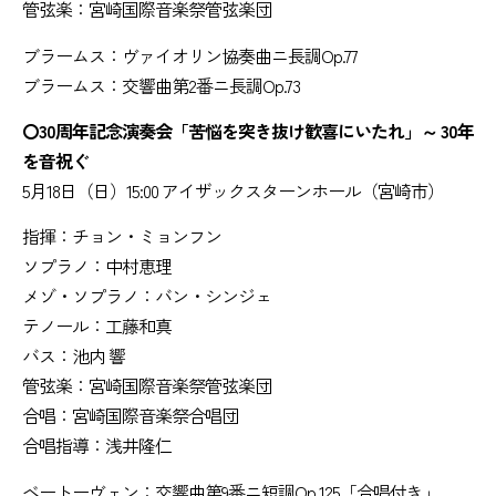
管弦楽：宮崎国際音楽祭管弦楽団
ブラームス：ヴァイオリン協奏曲ニ長調Op.77
ブラームス：交響曲第2番ニ長調Op.73
〇30周年記念演奏会「苦悩を突き抜け歓喜にいたれ」～ 30年
を音祝ぐ
5月18日（日）15:00 アイザックスターンホール（宮崎市）
指揮：チョン・ミョンフン
ソプラノ：中村恵理
メゾ・ソプラノ：バン・シンジェ
テノール：工藤和真
バス：池内 響
管弦楽：宮崎国際音楽祭管弦楽団
合唱：宮崎国際音楽祭合唱団
合唱指導：浅井隆仁
ベートーヴェン：交響曲第9番ニ短調Op.125「合唱付き」