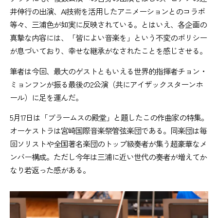
井伸行の出演、AI技術を活用したアニメーションとのコラボ
等々、三浦色が如実に反映されている。とはいえ、各企画の
真摯な内容には、「皆によい音楽を」という不変のポリシー
が息づいており、幸せな継承がなされたことを感じさせる。
筆者は今回、最大のゲストともいえる世界的指揮者チョン・
ミョンフンが振る最後の2公演（共にアイザックスターンホ
ール）に足を運んだ。
5月17日は「ブラームスの殿堂」と題したこの作曲家の特集。
オーケストラは宮崎国際音楽祭管弦楽団である。同楽団は毎
回ソリストや全国著名楽団のトップ級奏者が集う超豪華なメ
ンバー構成。ただし今年は三浦に近い世代の奏者が増えてか
なり若返った感がある。