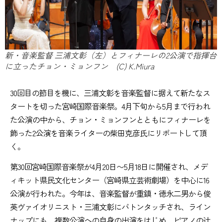
新・音楽監督 三浦文彰（左）とフィナーレの2公演で指揮台
に立ったチョン・ミョンフン (C) K.Miura
30回目の節目を機に、三浦文彰を音楽監督に据えて新たなス
タートを切った宮崎国際音楽祭。4月下旬から5月まで行われ
た公演の中から、チョン・ミョンフンとともにフィナーレを
飾った2公演を音楽ライターの柴田克彦氏にリポートして頂
く。
第30回宮崎国際音楽祭が4月20日〜5月18日に開催され、メデ
ィキット県民文化センター（宮崎県立芸術劇場）を中心に16
公演が行われた。今年は、音楽監督が重鎮・徳永二男から俊
英ヴァイオリニスト・三浦文彰にバトンタッチされ、ライン
ナップにも、複数公演への自身の出演をはじめ、ピアノの辻