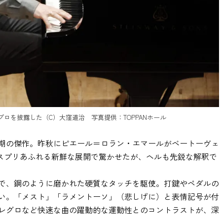
ロを披露した（C）大窪道治 写真提供：TOPPANホール
期の傑作。昨秋にピエール＝ロラン・エマールがベートーヴェ
エスプリあふれる新鮮な展開で驚かせたが、ヘルも先鋭な解釈で
で、鋼のように磨かれた硬質なタッチを駆使。打鍵やペダルの
い。「メスト」「ラメントーソ」（悲しげに）と表情記号が付
レグロなど快速な曲の躍動的な運動性とのコントラストが、深