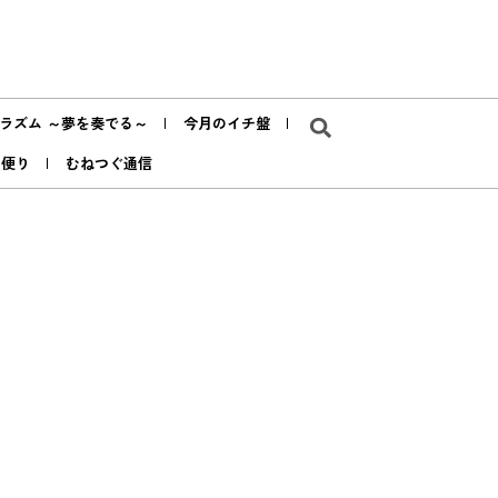
ラズム ～夢を奏でる～
今月のイチ盤
ア便り
むねつぐ通信