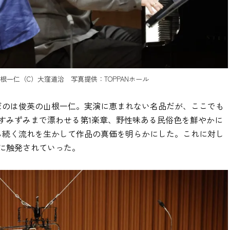
一仁（C）大窪道治 写真提供：TOPPANホール
だのは俊英の山根一仁。実演に恵まれない名品だが、ここでも
すみずみまで漂わせる第1楽章、野性味ある民俗色を鮮やかに
ら続く流れを生かして作品の真価を明らかにした。これに対し
に触発されていった。