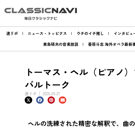
速リポ
ニュース・トッピクス
ウチのイチ推し
インタビュ
東条碩夫の音楽放談
香原斗志 海外オペラ最新
トーマス・ヘル（ピアノ）プロ
バルトーク
速リポ
2025-05-27
ヘルの洗練された精密な解釈で、曲