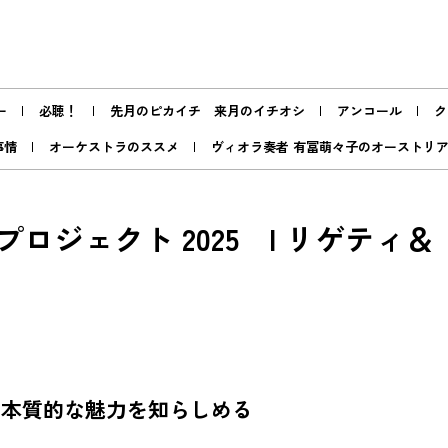
ー
必聴！
先月のピカイチ 来月のイチオシ
アンコール
ク
事情
オーケストラのススメ
ヴィオラ奏者 有冨萌々子のオーストリ
ジェクト 2025 I リゲティ＆
の本質的な魅力を知らしめる