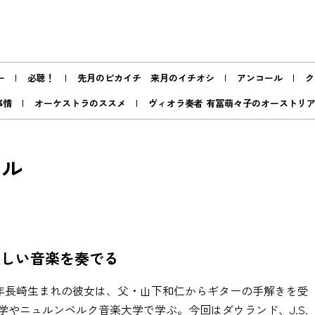
ー
必聴！
先月のピカイチ 来月のイチオシ
アンコール
ク
事情
オーケストラのススメ
ヴィオラ奏者 有冨萌々子のオーストリ
タル
美しい音楽を奏でる
7年長崎生まれの彼女は、父・山下和仁からギターの手解きを受
やニュルンベルク音楽大学で学ぶ。今回はダウランド、J.S.