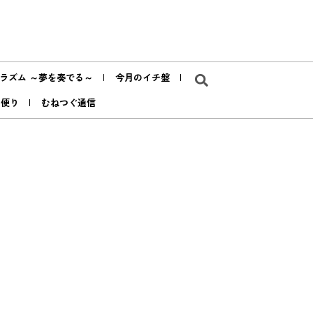
ラズム ～夢を奏でる～
今月のイチ盤
ア便り
むねつぐ通信