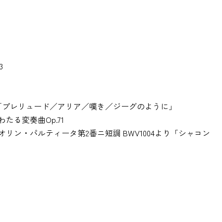
3
「プレリュード／アリア／嘆き／ジーグのように」
る変奏曲Op.71
ン・パルティータ第2番ニ短調 BWV1004より「シャコン