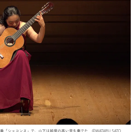
「シャコンヌ」で、山下は純度の高い音を奏でた ⒸWATARU SATO