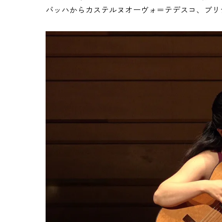
バッハからカステルヌオーヴォ＝テデスコ、ブリ