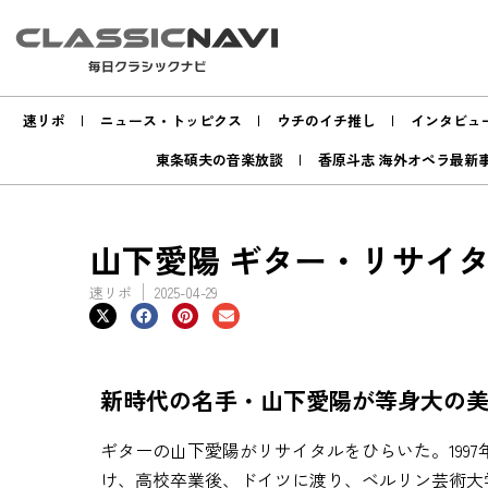
速リポ
ニュース・トッピクス
ウチのイチ推し
インタビュ
東条碩夫の音楽放談
香原斗志 海外オペラ最新
山下愛陽 ギター・リサイ
速リポ
2025-04-29
新時代の名手・山下愛陽が等身大の
ギターの山下愛陽がリサイタルをひらいた。199
け、高校卒業後、ドイツに渡り、ベルリン芸術大学