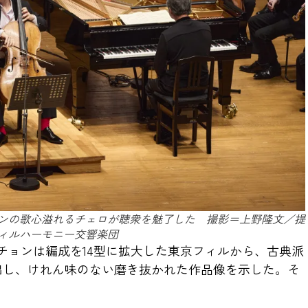
ンの歌心溢れるチェロが聴衆を魅了した 撮影＝上野隆文／提
ィルハーモニー交響楽団
チョンは編成を14型に拡大した東京フィルから、古典派
出し、けれん味のない磨き抜かれた作品像を示した。そ