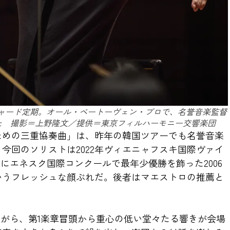
チャード定期。オール・ベートーヴェン・プロで、名誉音楽監督
た 撮影＝上野隆文／提供＝東京フィルハーモニー交響楽団
ための三重協奏曲」は、昨年の韓国ツアーでも名誉音楽
今回のソリストは2022年ヴィエニャフスキ国際ヴァイ
にエネスク国際コンクールで最年少優勝を飾った2006
いうフレッシュな顔ぶれだ。後者はマエストロの推薦と
ながら、第1楽章冒頭から重心の低い堂々たる響きが会場