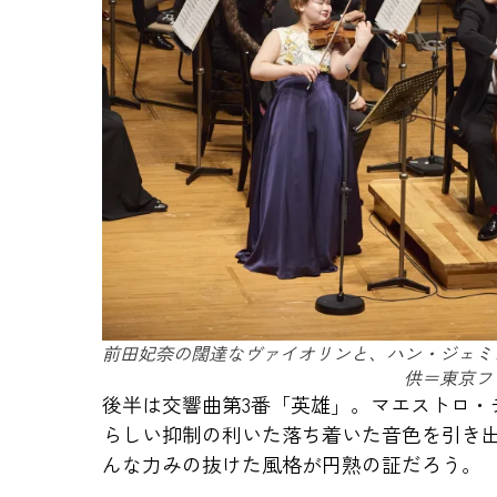
前田妃奈の闊達なヴァイオリンと、ハン・ジェミ
供＝東京フ
後半は交響曲第3番「英雄」。マエストロ・
らしい抑制の利いた落ち着いた音色を引き
んな力みの抜けた風格が円熟の証だろう。