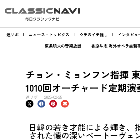
速リポ
ニュース・トッピクス
ウチのイチ推し
インタビュ
東条碩夫の音楽放談
香原斗志 海外オペラ最新
チョン・ミョンフン指揮 
1010回オーチャード定期
速リポ
2025-02-25
日韓の若き才能による輝き、
された懐の深いベートーヴェ