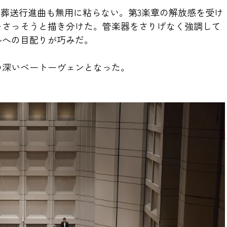
の葬送行進曲も無用に粘らない。第3楽章の解放感を受け
をさっそうと描き分けた。管楽器をさりげなく強調して
ルへの目配りが巧みだ。
の深いベートーヴェンとなった。