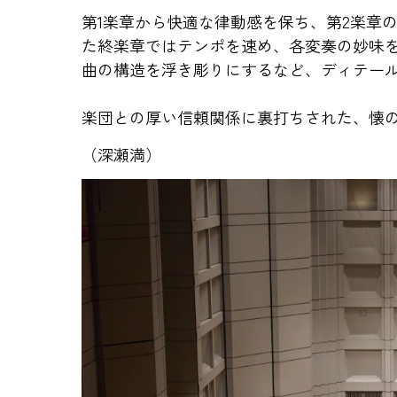
第1楽章から快適な律動感を保ち、第2楽章
た終楽章ではテンポを速め、各変奏の妙味
曲の構造を浮き彫りにするなど、ディテー
楽団との厚い信頼関係に裏打ちされた、懐
（深瀬満）