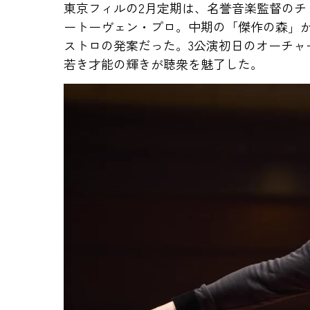
東京フィルの2月定期は、名誉音楽監督のチ
ートーヴェン・プロ。中期の「傑作の森」か
ストロの発案だった。3公演初日のオーチャ
若き才能の輝きが聴衆を魅了した。