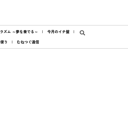
ラズム ～夢を奏でる～
今月のイチ盤
ア便り
むねつぐ通信