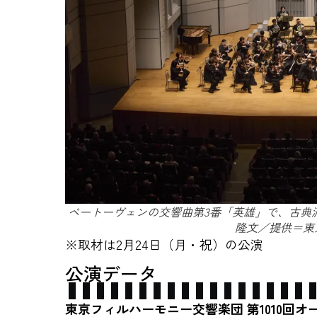
ベートーヴェンの交響曲第3番「英雄」で、古典
隆文／提供＝東
※取材は2月24日（月・祝）の公演
公演データ
東京フィルハーモニー交響楽団 第1010回