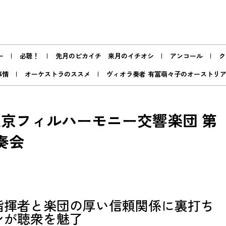
ー
必聴！
先月のピカイチ 来月のイチオシ
アンコール
ク
事情
オーケストラのススメ
ヴィオラ奏者 有冨萌々子のオーストリ
東京フィルハーモニー交響楽団 第
演奏会
指揮者と楽団の厚い信頼関係に裏打ち
ンが聴衆を魅了