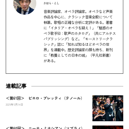
かはら・とし
音楽評論家、オペラ評論家。オペラなど声楽
作品を中心に、クラシック音楽全般について
執筆。歌唱の正確な分析に定評がある。著書
に「イタリア・オペラを疑え！」「魅惑のオ
ペラ歌手50：歌声のカタログ」（共にアルテス
パブリッシング）など。「モーストリークラ
シック」誌に「知れば知るほどオペラの世
界」を連載中。歴史評論家の顔も持ち、新刊
に「教養としての日本の城」（平凡社新書）
がある。
連載記事
＜第61回＞ ピエロ・プレッティ（テノール）
2025年5月14日
＜第60回＞ ニーナ・ミナシアン（ソプラノ）