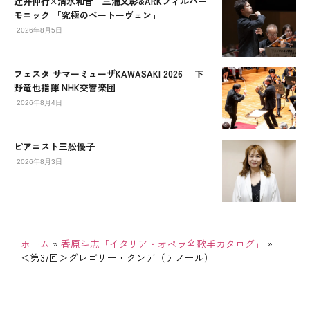
辻󠄀井伸行×清水和音 三浦文彰&ARKフィルハー
モニック 「究極のベートーヴェン」
2026年8月5日
フェスタ サマーミューザKAWASAKI 2026 下
野竜也指揮 NHK交響楽団
2026年8月4日
ピアニスト三舩優子
2026年8月3日
ホーム
»
香原斗志「イタリア・オペラ名歌手カタログ」
»
＜第37回＞グレゴリー・クンデ（テノール）