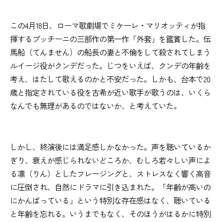
この4月18日、ローマ歌劇場でミケーレ・マリオッティが指
揮するプッチーニの三部作の第一作「外套」を鑑賞した。伝
馬船（てんません）の船長の妻と不倫をして殺されてしまう
ルイージ役がクンデだった。じつをいえば、クンデの年齢を
考え、はたして歌えるのかと不安だった。しかも、台本で20
歳と指定されている役を古希が近い歌手が歌うのは、いくら
なんでも無理があるのではないか、と考えていた。
しかし、終演後には満足感しかなかった。声を聴いているか
ぎり、衰えが感じられないどころか、むしろ若々しい声によ
る凛（りん）としたフレージングと、ストレスなく響く高音
に圧倒され、自然にドラマに引き込まれた。「年齢が高いの
にかんばっている」という特別な存在感はなく、聴いている
と年齢を忘れる。いうまでもなく、そのほうがはるかに特別