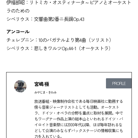
伊福部昭：リトミカ・オスティナータ～ピアノとオーケスト
ラのための
シベリウス：交響曲第2番ニ長調Op.43
アンコール
チェレプニン：10のバガテルより第4曲（ソリスト）
シベリウス：悲しきワルツOp.44-1（オーケストラ）
宮嶋 極
PROFILE
みやじま・きわみ
放送番組・映像制作会社である毎日映画社に勤務する
傍ら音楽ジャーナリストとしても活動。オーケスト
ラ、ドイツ・オペラの分野を重点に取材を展開。中で
もワーグナー作品上演の総本山といわれるドイツ・バ
イロイト音楽祭には2000年代以降、ほぼ毎年訪れるな
どして公演のみならずバックステージの情報収集にも
力を入れている。