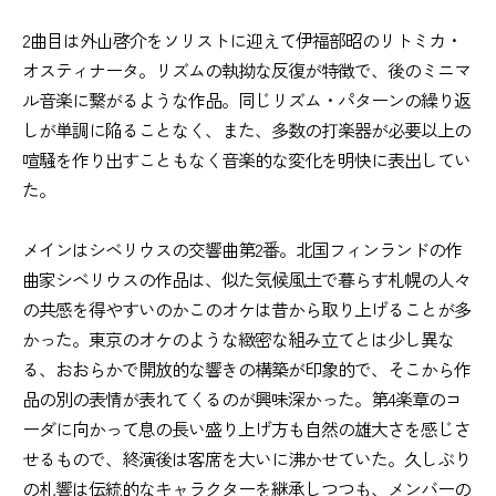
2曲目は外山啓介をソリストに迎えて伊福部昭のリトミカ・
オスティナータ。リズムの執拗な反復が特徴で、後のミニマ
ル音楽に繋がるような作品。同じリズム・パターンの繰り返
しが単調に陥ることなく、また、多数の打楽器が必要以上の
喧騒を作り出すこともなく音楽的な変化を明快に表出してい
た。
メインはシベリウスの交響曲第2番。北国フィンランドの作
曲家シベリウスの作品は、似た気候風土で暮らす札幌の人々
の共感を得やすいのかこのオケは昔から取り上げることが多
かった。東京のオケのような緻密な組み立てとは少し異な
る、おおらかで開放的な響きの構築が印象的で、そこから作
品の別の表情が表れてくるのが興味深かった。第4楽章のコ
ーダに向かって息の長い盛り上げ方も自然の雄大さを感じさ
せるもので、終演後は客席を大いに沸かせていた。久しぶり
の札響は伝統的なキャラクターを継承しつつも、メンバーの