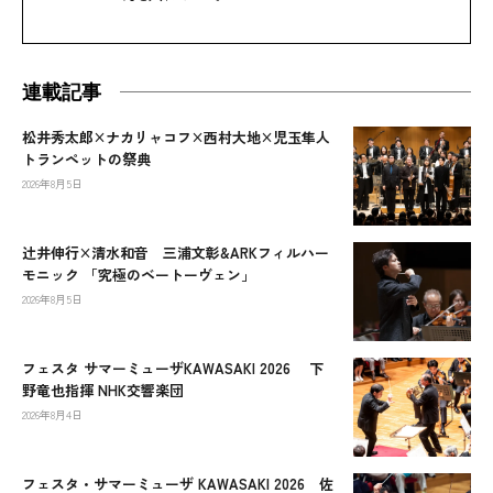
連載記事
松井秀太郎×ナカリャコフ×西村大地×児玉隼人
トランペットの祭典
2026年8月5日
辻󠄀井伸行×清水和音 三浦文彰&ARKフィルハー
モニック 「究極のベートーヴェン」
2026年8月5日
フェスタ サマーミューザKAWASAKI 2026 下
野竜也指揮 NHK交響楽団
2026年8月4日
フェスタ・サマーミューザ KAWASAKI 2026 佐