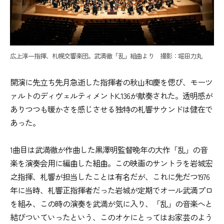
広上淳一指揮、札幌交響楽団。武満徹「乱」組曲より 撮影：堀田力丸
開演に先立ち先月急逝した指揮者の秋山和慶を偲び、モーツ
ァルトのディヴェルティメントK.136が献奏された。透明感が
ありつつも暖かさを感じさせる独特の札響サウンドは健在で
あった。
1曲目は武満徹が作曲した黒澤明監督晩年の大作「乱」の音
楽を演奏会用に編曲した組曲。この映画のサントラを岩城宏
之指揮、札響が担当したことは有名だが、これに先だつ1976
年に当時、札響正指揮者だった岩城が定期でオール武満プロ
を組み、この時の演奏を武満が気に入り、「乱」の音楽へと
結びついていったという、このオケにとってはお家芸のよう