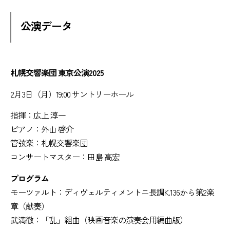
公演データ
札幌交響楽団 東京公演2025
2月3日（月）19:00 サントリーホール
指揮：広上 淳一
ピアノ：外山 啓介
管弦楽：札幌交響楽団
コンサートマスター：田島 高宏
プログラム
モーツァルト：ディヴェルティメントニ長調K.136から第2楽
章（献奏）
武満徹：「乱」組曲（映画音楽の演奏会用編曲版）