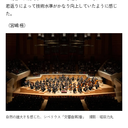
若返りによって技術水準がかなり向上していたように感じ
た。
（宮嶋 極）
自然の雄大さを感じた、シベリウス「交響曲第2番」 撮影：堀田力丸