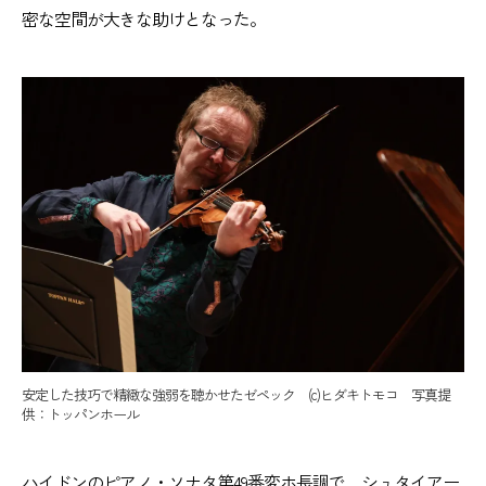
密な空間が大きな助けとなった。
安定した技巧で精緻な強弱を聴かせたゼペック (c)ヒダキトモコ 写真提
供：トッパンホール
ハイドンのピアノ・ソナタ第49番変ホ長調で、シュタイアー