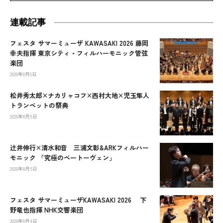
連載記事
フェスタ サマーミューザ KAWASAKI 2026 藤岡
幸夫指揮 東京シティ・フィルハーモニック管弦
楽団
2026年8月6日
松井秀太郎×ナカリャコフ×西村大地×児玉隼人
トランペットの祭典
2026年8月5日
辻󠄀井伸行×清水和音 三浦文彰&ARKフィルハー
モニック 「究極のベートーヴェン」
2026年8月5日
フェスタ サマーミューザKAWASAKI 2026 下
野竜也指揮 NHK交響楽団
2026年8月4日