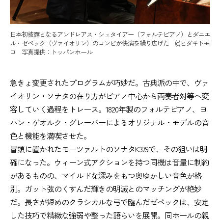
日本初披露となるアンドレアス・シュタイアー（フォルテピアノ）とダニエ
ル・ゼペック（ヴァイオリン）のコンビが快演を繰り広げた (c)ヒダキトモ
コ 写真提供：トッパンホール
急きょ変更されたプログラムが巧妙だ。古典派の中で、ヴァ
イオリン・ソナタの在り方がピアノ中心から両奏者対等へ変
容していく過程をトレース。1820年製のフォルテピアノ、ヨ
ハン・ゲオルク・グレーバーによるオリジナル・モデルの音
色と機能を満喫させた。
冒頭に置かれたモーツァルトのソナタK379で、その狙いは明
確になった。ウィーン式アクションを持つ同機は音量に制約
があるものの、マイルドな深みをもつ奥ゆかしい音色が格
別。ガット弦のくすんだ輝きの明滅とのマッチングが絶妙
だ。長さが短めのクラシカルな弓で臨んだゼペックは、安定
した技巧で精緻な強弱や整った語らいを展開。同ホールの親