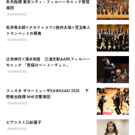
幸夫指揮 東京シティ・フィルハーモニック管弦
楽団
2026年8月6日
松井秀太郎×ナカリャコフ×西村大地×児玉隼人
トランペットの祭典
2026年8月5日
辻󠄀井伸行×清水和音 三浦文彰&ARKフィルハー
モニック 「究極のベートーヴェン」
2026年8月5日
フェスタ サマーミューザKAWASAKI 2026 下
野竜也指揮 NHK交響楽団
2026年8月4日
ピアニスト三舩優子
2026年8月3日