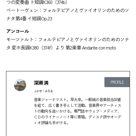
つの変奏曲 ト短調K360（374b）
ベートーヴェン：フォルテピアノとヴァイオリンのためのソ
ナタ第4番 イ短調Op.23
アンコール
モーツァルト：フォルテピアノとヴァイオリンのためのソナ
タ 変ホ長調K380（374f）より 第2楽章 Andante con moto
深瀬 満
PROFILE
ふかせ・みちる
音楽ジャーナリスト。早大卒。一般紙の音楽担当記者
を経て、広く書き手として活動。音楽界やアーティス
トの動向を追いかける。専門誌やウェブ・メディア、
ＣＤのライナーノート等に寄稿。ディスク評やオーデ
ィオ評論も手がける。