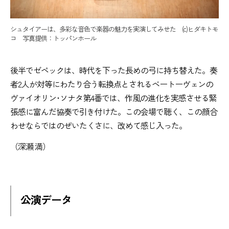
シュタイアーは、多彩な音色で楽器の魅力を実演してみせた (c)ヒダキトモ
コ 写真提供：トッパンホール
後半でゼペックは、時代を下った長めの弓に持ち替えた。奏
者2人が対等にわたり合う転換点とされるベートーヴェンの
ヴァイオリン･ソナタ第4番では、作風の進化を実感させる緊
張感に富んだ協奏で引き付けた。この会場で聴く、この顔合
わせならではのぜいたくさに、改めて感じ入った。
（深瀬 満）
公演データ