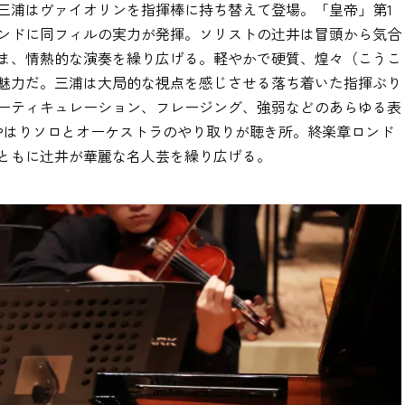
三浦はヴァイオリンを指揮棒に持ち替えて登場。「皇帝」第1
ドに同フィルの実力が発揮。ソリストの辻󠄀井は冒頭から気合
ま、情熱的な演奏を繰り広げる。軽やかで硬質、煌々（こうこ
な魅力だ。三浦は大局的な視点を感じさせる落ち着いた指揮ぶり
ーティキュレーション、フレージング、強弱などのあらゆる表
やはりソロとオーケストラのやり取りが聴き所。終楽章ロンド
もに辻󠄀井が華麗な名人芸を繰り広げる。