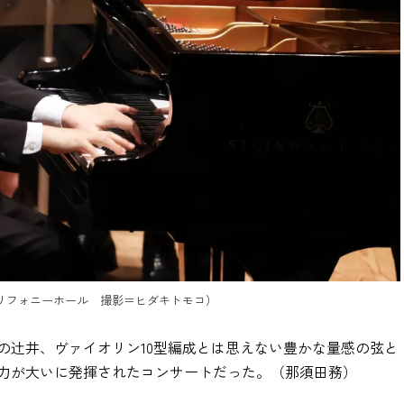
だトリフォニーホール 撮影＝ヒダキトモコ）
辻󠄀井、ヴァイオリン10型編成とは思えない豊かな量感の弦と
力が大いに発揮されたコンサートだった。（那須田務）