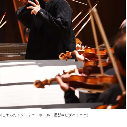
月4日すみだトリフォニーホール 撮影＝ヒダキトモコ）