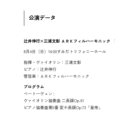
公演データ
辻󠄀井伸行×三浦文彰 ＡＲＫフィルハーモニック
8月4日（日）14:00すみだトリフォニーホール
指揮・ヴァイオリン：三浦文彰
ピアノ：辻󠄀井伸行
管弦楽：ＡＲＫフィルハーモニック
プログラム
ベートーヴェン :
ヴァイオリン協奏曲 二長調Op.61
ピアノ協奏曲第5番 変ホ長調Op.73「皇帝」