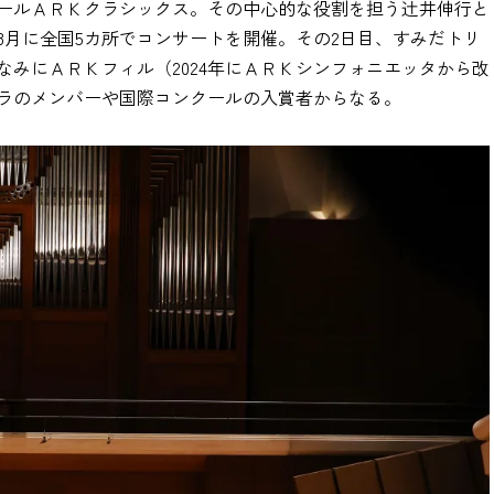
ルＡＲＫクラシックス。その中心的な役割を担う辻󠄀井伸行と
8月に全国5カ所でコンサートを開催。その2日目、すみだトリ
みにＡＲＫフィル（2024年にＡＲＫシンフォニエッタから改
ラのメンバーや国際コンクールの入賞者からなる。