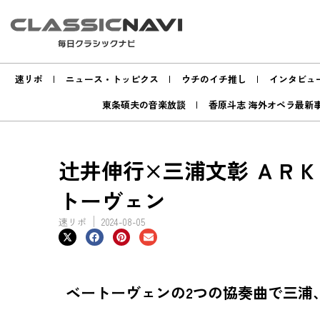
速リポ
ニュース・トッピクス
ウチのイチ推し
インタビュ
東条碩夫の音楽放談
香原斗志 海外オペラ最新
辻󠄀井伸行×三浦文彰 Ａ
トーヴェン
速リポ
2024-08-05
ベートーヴェンの2つの協奏曲で三浦、