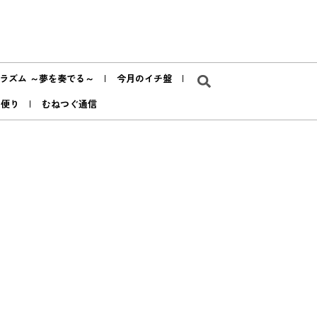
ラズム ～夢を奏でる～
今月のイチ盤
ア便り
むねつぐ通信