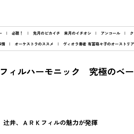
ー
必聴！
先月のピカイチ 来月のイチオシ
アンコール
ク
事情
オーケストラのススメ
ヴィオラ奏者 有冨萌々子のオーストリ
ＲＫフィルハーモニック 究極のベー
辻󠄀井、ＡＲＫフィルの魅力が発揮