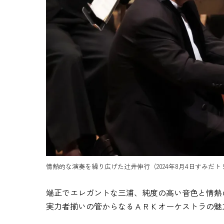
情熱的な演奏を繰り広げた辻󠄀井伸行（2024年8月4日すみ
端正でエレガントな三浦、純度の高い音色と情熱の
実力者揃いの管からなるＡＲＫオーケストラの魅