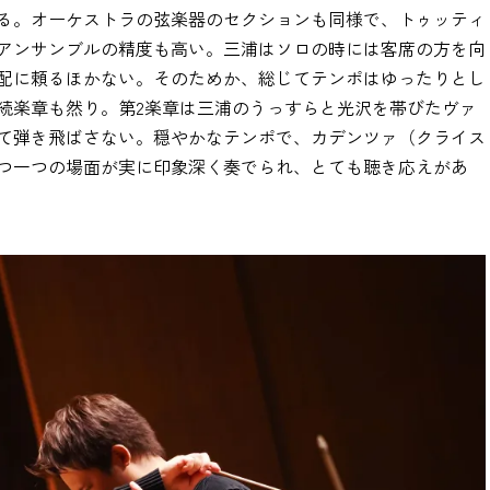
る。オーケストラの弦楽器のセクションも同様で、トゥッティ
アンサンブルの精度も高い。三浦はソロの時には客席の方を向
配に頼るほかない。そのためか、総じてテンポはゆったりとし
続楽章も然り。第2楽章は三浦のうっすらと光沢を帯びたヴァ
て弾き飛ばさない。穏やかなテンポで、カデンツァ（クライス
つ一つの場面が実に印象深く奏でられ、とても聴き応えがあ