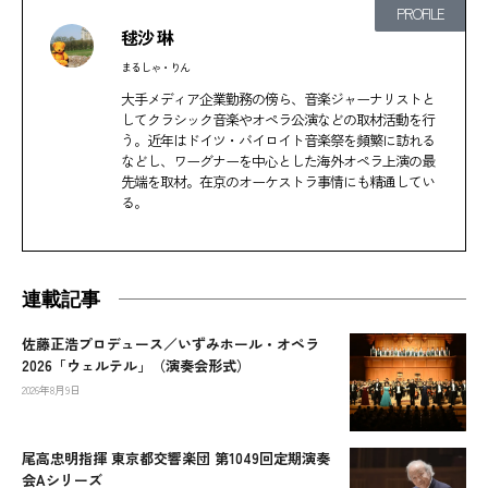
PROFILE
毬沙 琳
まるしゃ・りん
大手メディア企業勤務の傍ら、音楽ジャーナリストと
してクラシック音楽やオペラ公演などの取材活動を行
う。近年はドイツ・バイロイト音楽祭を頻繁に訪れる
などし、ワーグナーを中心とした海外オペラ上演の最
先端を取材。在京のオーケストラ事情にも精通してい
る。
連載記事
佐藤正浩プロデュース／いずみホール・オペラ
2026「ウェルテル」（演奏会形式）
2026年8月9日
尾高忠明指揮 東京都交響楽団 第1049回定期演奏
会Aシリーズ