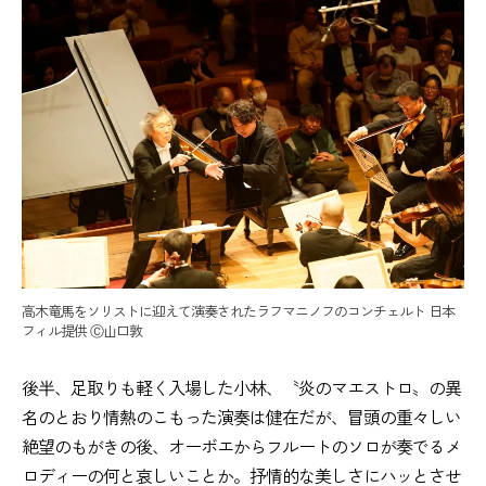
高木竜馬をソリストに迎えて演奏されたラフマニノフのコンチェルト 日本
フィル提供 Ⓒ山口敦
後半、足取りも軽く入場した小林、〝炎のマエストロ〟の異
名のとおり情熱のこもった演奏は健在だが、冒頭の重々しい
絶望のもがきの後、オーボエからフルートのソロが奏でるメ
ロディーの何と哀しいことか。抒情的な美しさにハッとさせ