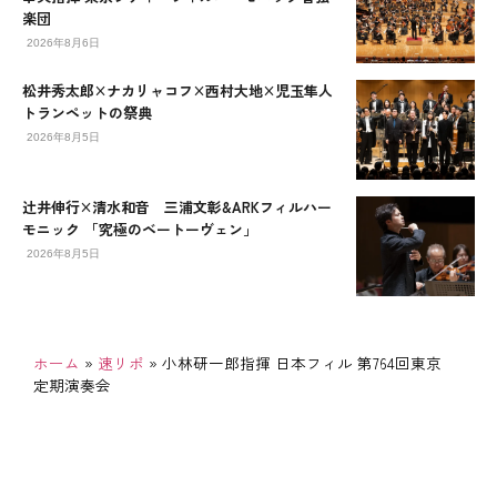
楽団
2026年8月6日
松井秀太郎×ナカリャコフ×西村大地×児玉隼人
トランペットの祭典
2026年8月5日
辻󠄀井伸行×清水和音 三浦文彰&ARKフィルハー
モニック 「究極のベートーヴェン」
2026年8月5日
ホーム
»
速リポ
»
小林研一郎指揮 日本フィル 第764回東京
定期演奏会