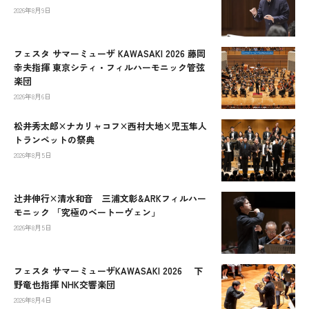
2026年8月9日
フェスタ サマーミューザ KAWASAKI 2026 藤岡
幸夫指揮 東京シティ・フィルハーモニック管弦
楽団
2026年8月6日
松井秀太郎×ナカリャコフ×西村大地×児玉隼人
トランペットの祭典
2026年8月5日
辻󠄀井伸行×清水和音 三浦文彰&ARKフィルハー
モニック 「究極のベートーヴェン」
2026年8月5日
フェスタ サマーミューザKAWASAKI 2026 下
野竜也指揮 NHK交響楽団
2026年8月4日