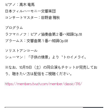
ピアノ：髙木 竜馬
日本フィルハーモニー交響楽団
コンサートマスター：田野倉 雅秋
プログラム
ラフマニノフ：ピアノ協奏曲第２番ハ短調Op.18
ブラームス：交響曲第１番ハ短調Op.68
ソリストアンコール
シューマン：「子供の情景」より〝トロイメライ〟
※なお、10月19日（土）の同公演もチケットが完売してお
り、聴きたい方は配信をご視聴ください。
https://members.tvuch.com/member/classic/316/