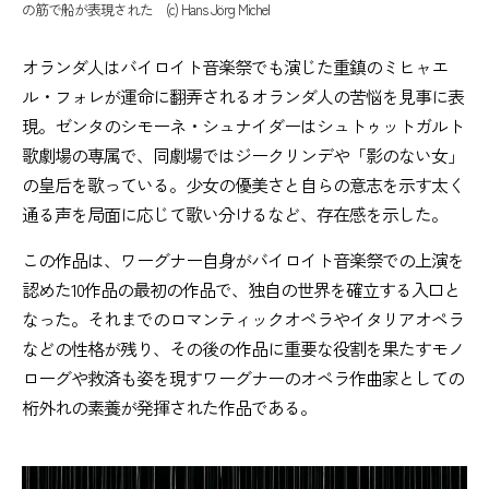
の筋で船が表現された (c) Hans Jörg Michel
オランダ人はバイロイト音楽祭でも演じた重鎮のミヒャエ
ル・フォレが運命に翻弄されるオランダ人の苦悩を見事に表
現。ゼンタのシモーネ・シュナイダーはシュトゥットガルト
歌劇場の専属で、同劇場ではジークリンデや「影のない女」
の皇后を歌っている。少女の優美さと自らの意志を示す太く
通る声を局面に応じて歌い分けるなど、存在感を示した。
この作品は、ワーグナー自身がバイロイト音楽祭での上演を
認めた10作品の最初の作品で、独自の世界を確立する入口と
なった。それまでのロマンティックオペラやイタリアオペラ
などの性格が残り、その後の作品に重要な役割を果たすモノ
ローグや救済も姿を現すワーグナーのオペラ作曲家としての
桁外れの素養が発揮された作品である。