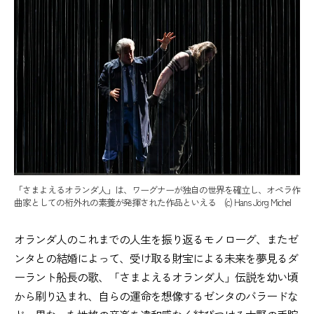
「さまよえるオランダ人」は、ワーグナーが独自の世界を確立し、オペラ作
曲家としての桁外れの素養が発揮された作品といえる (c) Hans Jörg Michel
オランダ人のこれまでの人生を振り返るモノローグ、またゼ
ンタとの結婚によって、受け取る財宝による未来を夢見るダ
ーラント船長の歌、「さまよえるオランダ人」伝説を幼い頃
から刷り込まれ、自らの運命を想像するゼンタのバラードな