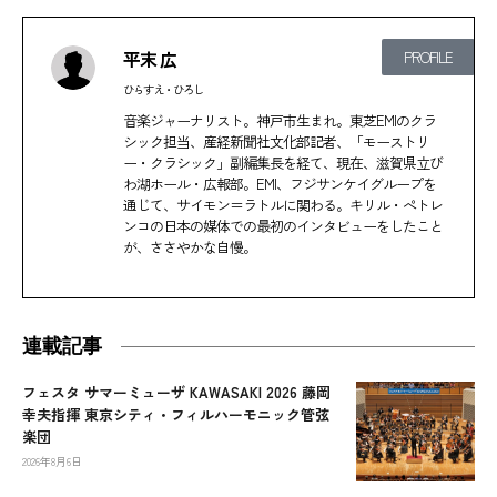
平末 広
PROFILE
ひらすえ・ひろし
音楽ジャーナリスト。神戸市生まれ。東芝EMIのクラ
シック担当、産経新聞社文化部記者、「モーストリ
ー・クラシック」副編集長を経て、現在、滋賀県立び
わ湖ホール・広報部。EMI、フジサンケイグループを
通じて、サイモン＝ラトルに関わる。キリル・ぺトレ
ンコの日本の媒体での最初のインタビューをしたこと
が、ささやかな自慢。
連載記事
フェスタ サマーミューザ KAWASAKI 2026 藤岡
幸夫指揮 東京シティ・フィルハーモニック管弦
楽団
2026年8月6日