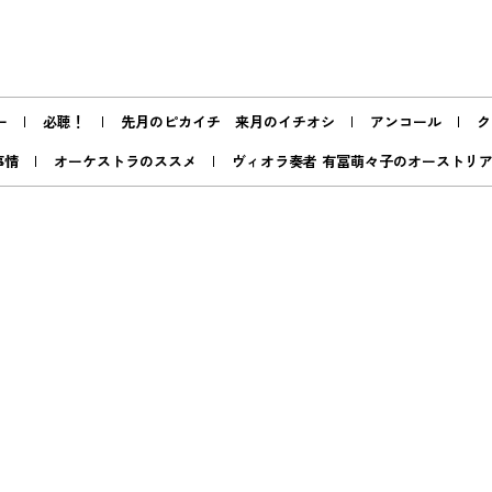
ー
必聴！
先月のピカイチ 来月のイチオシ
アンコール
ク
事情
オーケストラのススメ
ヴィオラ奏者 有冨萌々子のオーストリ