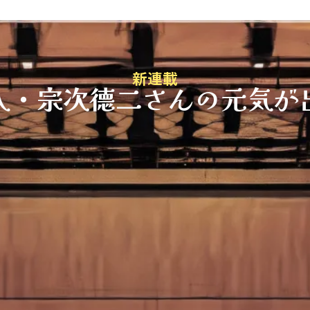
新連載
人・宗次德二さんの元気が