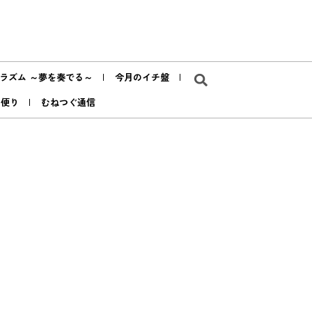
ラズム ～夢を奏でる～
今月のイチ盤
ア便り
むねつぐ通信