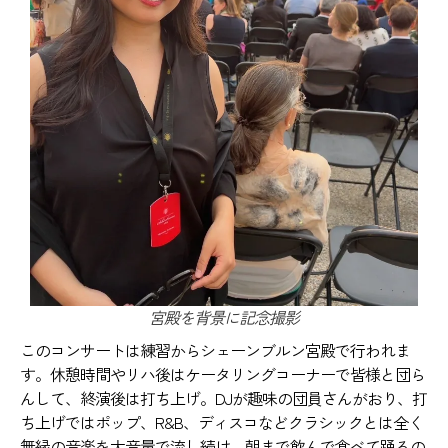
宮殿を背景に記念撮影
このコンサートは練習からシェーンブルン宮殿で行われま
す。休憩時間やリハ後はケータリングコーナーで皆様と団ら
んして、終演後は打ち上げ。DJが趣味の団員さんがおり、打
ち上げではポップ、R&B、ディスコなどクラシックとは全く
無縁の音楽を大音量で流し続け、朝まで飲んで食べて踊るの