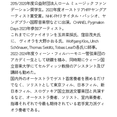
2019/2020年度公益財団法人ローム ミュージック ファン
デーション奨学生。2022年度オーストリアHFPヤングア
ーティスト賞受賞。NHK-FMリサイタル・パッシオ、ヤ
ングプラハ国際音楽祭などに出演。CHANEL Pygmalion
Days 2023年参加アーティスト。
これまでにヴァイオリンを玉井菜採氏、窪田茂夫氏
に、 ヴィオラを大野かおる氏、Wolfgang Klos, Ulrich
Schönauer, Thomas Selditz, Tobias Leaの各氏に師事。
2022-2024年度ウィーン・フィルハーモニー管弦楽団の
アカデミー生として研鑽を積み、同時期にウィーン国
立音楽大学にてセルディッツ教授のアシスタント及び
講師も勤めた。
国内外のオーケストラでゲスト首席奏者を務めるだけ
でなく、ソリストとして東京フィル、日本フィル、新
日本フィル、スロヴァキア国立放送交響楽団と共演す
るなど、オーケストラ奏者、ソリスト、室内楽奏者、
指導それぞれで今最も期待されている若手実力派ヴィ
オラ奏者である。