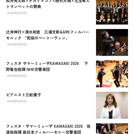
松井秀太郎×ナカリャコフ×西村大地×児玉隼人
トランペットの祭典
2026年8月5日
辻󠄀井伸行×清水和音 三浦文彰&ARKフィルハー
モニック 「究極のベートーヴェン」
2026年8月5日
フェスタ サマーミューザKAWASAKI 2026 下
野竜也指揮 NHK交響楽団
2026年8月4日
ピアニスト三舩優子
2026年8月3日
フェスタ・サマーミューザ KAWASAKI 2026 佐
渡裕指揮 新日本フィルハーモニー交響楽団