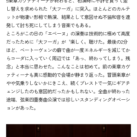
5楽章カヴァティーナが終わると、初演時に不評を買って差
し替えを求められた「大フーガ」に突入。ほとんどのカルテ
ットが物凄い形相で熱演、結果として意図せぬ不協和音を連
発して討ち死にしてしまう音楽でもある。
ところがこの日の「エベーヌ」の演奏は技術的に極めて高度
だったために「大フーガ」が〝楽しく〟聴けた。最後の2分
ほど、ベートーヴェンの癖で曲が一度エネルギーを減じてか
らコーダに入っていく周辺では「あっ、終わってしまう。残
念」と本当に思わせた。こんなことは初めて。前の楽章カヴ
ァティーナも真に感動的で会場が静まり返った。冒頭楽章が
やや気乗りしないかにきこえ、続くプレストで一気にギアチ
ェンジしたのも意図的だったかもしれない。全曲が終わった
途端、弦楽四重奏曲公演では珍しいスタンディングオベーシ
ョンがあった。