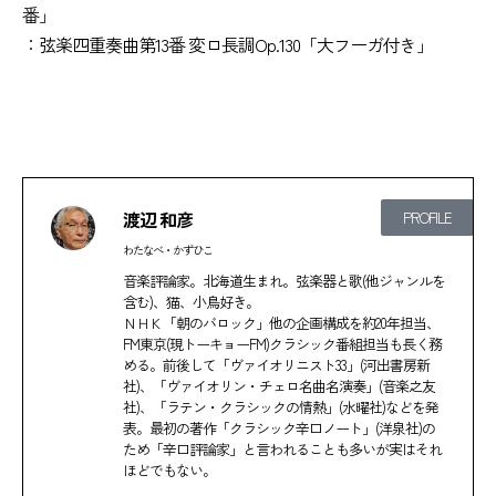
番」
：弦楽四重奏曲第13番 変ロ長調Op.130「大フーガ付き」
渡辺 和彦
PROFILE
わたなべ・かずひこ
音楽評論家。北海道生まれ。弦楽器と歌(他ジャンルを
含む)、猫、小鳥好き。
ＮＨＫ「朝のバロック」他の企画構成を約20年担当、
FM東京(現トーキョーFM)クラシック番組担当も長く務
める。前後して「ヴァイオリニスト33」(河出書房新
社)、「ヴァイオリン・チェロ名曲名演奏」(音楽之友
社)、「ラテン・クラシックの情熱」(水曜社)などを発
表。最初の著作「クラシック辛口ノート」(洋泉社)の
ため「辛口評論家」と言われることも多いが実はそれ
ほどでもない。