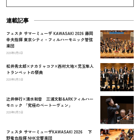
連載記事
フェスタ サマーミューザ KAWASAKI 2026 藤岡
幸夫指揮 東京シティ・フィルハーモニック管弦
楽団
2026年8月6日
松井秀太郎×ナカリャコフ×西村大地×児玉隼人
トランペットの祭典
2026年8月5日
辻󠄀井伸行×清水和音 三浦文彰&ARKフィルハー
モニック 「究極のベートーヴェン」
2026年8月5日
フェスタ サマーミューザKAWASAKI 2026 下
野竜也指揮 NHK交響楽団