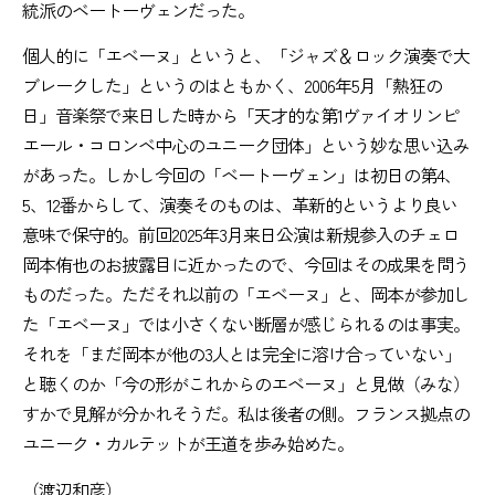
統派のベートーヴェンだった。
個人的に「エベーヌ」というと、「ジャズ＆ロック演奏で大
ブレークした」というのはともかく、2006年5月「熱狂の
日」音楽祭で来日した時から「天才的な第1ヴァイオリンピ
エール・コロンベ中心のユニーク団体」という妙な思い込み
があった。しかし今回の「ベートーヴェン」は初日の第4、
5、12番からして、演奏そのものは、革新的というより良い
意味で保守的。前回2025年3月来日公演は新規参入のチェロ
岡本侑也のお披露目に近かったので、今回はその成果を問う
ものだった。ただそれ以前の「エベーヌ」と、岡本が参加し
た「エベーヌ」では小さくない断層が感じられるのは事実。
それを「まだ岡本が他の3人とは完全に溶け合っていない」
と聴くのか「今の形がこれからのエベーヌ」と見做（みな）
すかで見解が分かれそうだ。私は後者の側。フランス拠点の
ユニーク・カルテットが王道を歩み始めた。
（渡辺和彦）