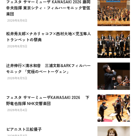
フェスタ サマーミューザ KAWASAKI 2026 藤岡
幸夫指揮 東京シティ・フィルハーモニック管弦
楽団
2026年8月6日
松井秀太郎×ナカリャコフ×西村大地×児玉隼人
トランペットの祭典
2026年8月5日
辻󠄀井伸行×清水和音 三浦文彰&ARKフィルハー
モニック 「究極のベートーヴェン」
2026年8月5日
フェスタ サマーミューザKAWASAKI 2026 下
野竜也指揮 NHK交響楽団
2026年8月4日
ピアニスト三舩優子
2026年8月3日