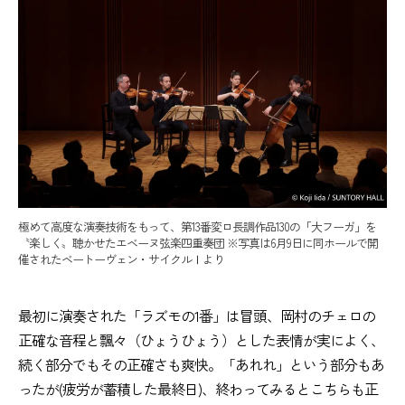
極めて高度な演奏技術をもって、第13番変ロ長調作品130の「大フーガ」を
〝楽しく〟聴かせたエベーヌ弦楽四重奏団 ※写真は6月9日に同ホールで開
催されたベートーヴェン・サイクルⅠより
最初に演奏された「ラズモの1番」は冒頭、岡村のチェロの
正確な音程と飄々（ひょうひょう）とした表情が実によく、
続く部分でもその正確さも爽快。「あれれ」という部分もあ
ったが(疲労が蓄積した最終日)、終わってみるとこちらも正