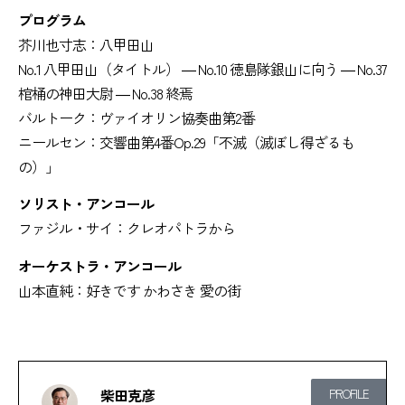
プログラム
芥川也寸志：八甲田山
No.1 八甲田山（タイトル） ― No.10 徳島隊銀山に向う ― No.37
棺桶の神田大尉 ― No.38 終焉
バルトーク：ヴァイオリン協奏曲第2番
ニールセン：交響曲第4番Op.29「不滅（滅ぼし得ざるも
の）」
ソリスト・アンコール
ファジル・サイ：クレオパトラから
オーケストラ・アンコール
山本直純：好きです かわさき 愛の街
柴田克彦
PROFILE