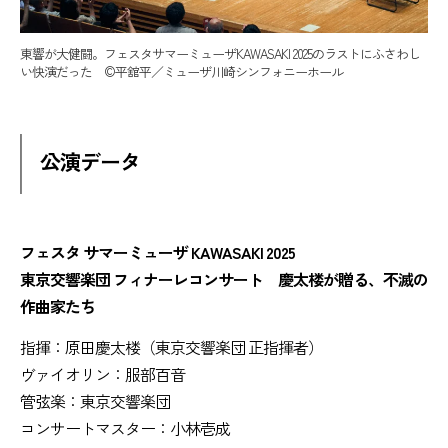
東響が大健闘。フェスタサマーミューザKAWASAKI 2025のラストにふさわし
い快演だった ©平舘平／ミューザ川崎シンフォニーホール
公演データ
フェスタ サマーミューザ KAWASAKI 2025
東京交響楽団 フィナーレコンサート 慶太楼が贈る、不滅の
作曲家たち
指揮：原田慶太楼（東京交響楽団 正指揮者）
ヴァイオリン：服部百音
管弦楽：東京交響楽団
コンサートマスター：小林壱成