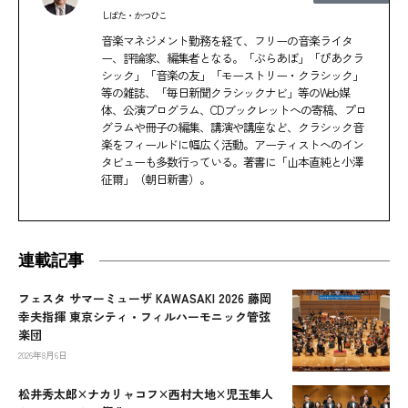
しばた・かつひこ
音楽マネジメント勤務を経て、フリーの音楽ライタ
ー、評論家、編集者となる。「ぶらあぼ」「ぴあクラ
シック」「音楽の友」「モーストリー・クラシック」
等の雑誌、「毎日新聞クラシックナビ」等のWeb媒
体、公演プログラム、CDブックレットへの寄稿、プロ
グラムや冊子の編集、講演や講座など、クラシック音
楽をフィールドに幅広く活動。アーティストへのイン
タビューも多数行っている。著書に「山本直純と小澤
征爾」（朝日新書）。
連載記事
フェスタ サマーミューザ KAWASAKI 2026 藤岡
幸夫指揮 東京シティ・フィルハーモニック管弦
楽団
2026年8月6日
松井秀太郎×ナカリャコフ×西村大地×児玉隼人