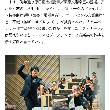
ートは、例年通り原田慶太楼指揮／東京交響楽団の登場。芥
川也寸志の「八甲田山」から4曲、バルトークのヴァイオリ
ン協奏曲第2番（独奏：服部百音）、ニールセンの交響曲第4
番「不滅（滅ぼし得ざるもの）」が披露された。「アニバー
サリー作曲家が50代に書いた作品」を揃えた、フィナーレと
は思えないほどシリアスなプログラムは、当音楽祭の矜持を
示す好例と言っていい。