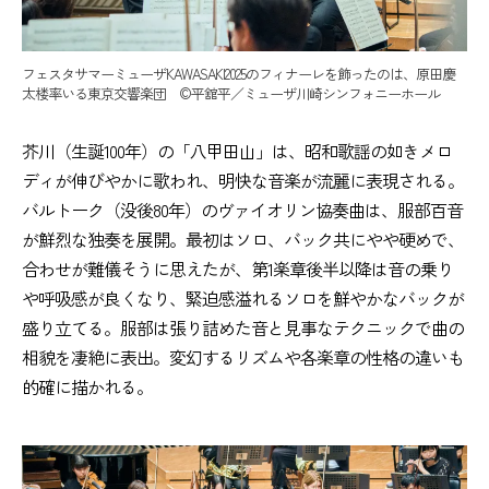
フェスタサマーミューザKAWASAKI2025のフィナーレを飾ったのは、原田慶
太楼率いる東京交響楽団 ©平舘平／ミューザ川崎シンフォニーホール
芥川（生誕100年）の「八甲田山」は、昭和歌謡の如きメロ
ディが伸びやかに歌われ、明快な音楽が流麗に表現される。
バルトーク（没後80年）のヴァイオリン協奏曲は、服部百音
が鮮烈な独奏を展開。最初はソロ、バック共にやや硬めで、
合わせが難儀そうに思えたが、第1楽章後半以降は音の乗り
や呼吸感が良くなり、緊迫感溢れるソロを鮮やかなバックが
盛り立てる。服部は張り詰めた音と見事なテクニックで曲の
相貌を凄絶に表出。変幻するリズムや各楽章の性格の違いも
的確に描かれる。