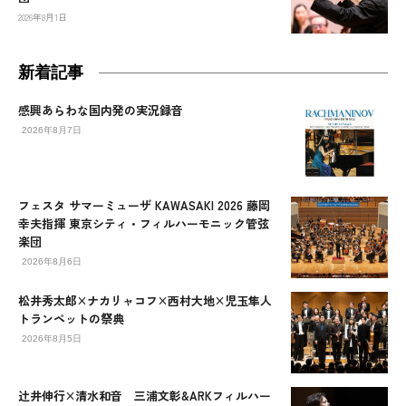
2026年8月1日
新着記事
感興あらわな国内発の実況録音
2026年8月7日
フェスタ サマーミューザ KAWASAKI 2026 藤岡
幸夫指揮 東京シティ・フィルハーモニック管弦
楽団
2026年8月6日
松井秀太郎×ナカリャコフ×西村大地×児玉隼人
トランペットの祭典
2026年8月5日
辻󠄀井伸行×清水和音 三浦文彰&ARKフィルハー