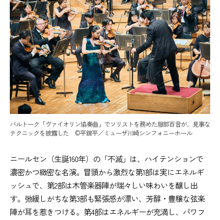
バルトーク「ヴァイオリン協奏曲」でソリストを務めた服部百音が、見事な
テクニックを披露した ©平舘平／ミューザ川崎シンフォニーホール
ニールセン（生誕160年）の「不滅」は、ハイテンションで
濃密かつ緻密な名演。冒頭から激烈な第1部は実にエネルギ
ッシュで、第2部は木管楽器陣が瑞々しい味わいを醸し出
す。弛緩しがちな第3部も緊張感が漂い、芳醇・豊穣な弦楽
陣が耳を惹きつける。第4部はエネルギーが充満し、パワフ