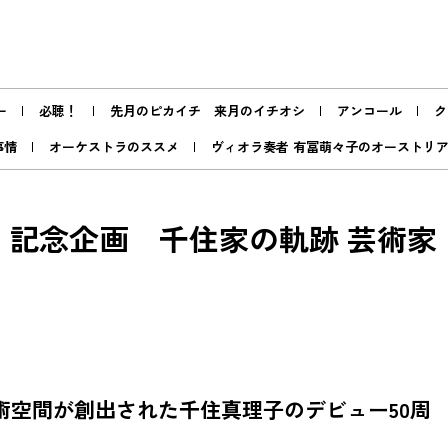
ー
必聴！
先月のピカイチ 来月のイチオシ
アンコール
ク
事情
オーケストラのススメ
ヴィオラ奏者 有冨萌々子のオーストリ
年 記念企画 千住家の軌跡 芸術家
術空間が創出された千住真理子のデビュー50周