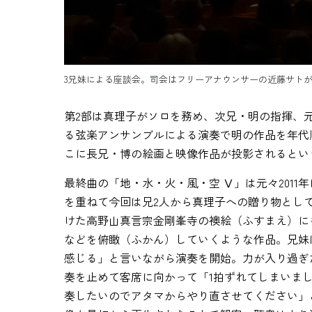
3兄妹による座談会。司会はフリーアナウンサーの近藤サトが務
第2部は真理子がソロを務め、次兄・明の指揮、元
る弦楽アンサンブルによる演奏で明の作品を年代
こに長兄・博の絵画と映像作品が投影されるとい
最終曲の「地・水・火・風・空 Ⅴ」は元々2011
を重ねて今回は兄2人から真理子への贈り物とし
けた高野山真言宗金剛峯寺の襖絵（ふすまえ）に
などを俯瞰（ふかん）していくような作品。兄妹
感じる」と言いながら演奏を開始。力が入り過ぎ
奏を止めて客席に向かって「1拍ずれてしまいま
奏したいのでアタマからやり直させてください」