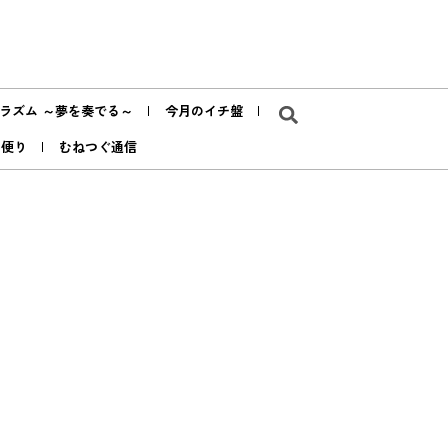
ラズム ～夢を奏でる～
今月のイチ盤
ア便り
むねつぐ通信