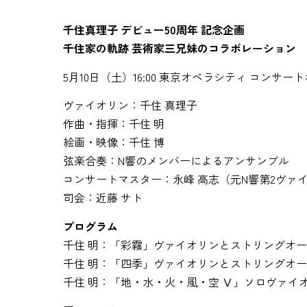
千住真理子 デビュー50周年 記念企画
千住家の軌跡 芸術家三兄妹のコラボレーション
5月10日（土）16:00 東京オペラシティ コンサー
ヴァイオリン：千住 真理子
作曲・指揮：千住 明
絵画・映像：千住 博
弦楽合奏：N響のメンバーによるアンサンブル
コンサートマスター：永峰 高志（元N響第2ヴァ
司会：近藤 サト
プログラム
千住 明：「彩霧」ヴァイオリンとストリングオーケ
千住 明：「四季」ヴァイオリンとストリングオーケ
千住 明：「地・水・火・風・空 Ⅴ」ソロヴァイオリン