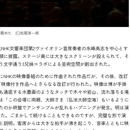
めた (C)松尾淳一郎
NHK交響楽団第2ヴァイオリン首席奏者の永峰高志を中心とす
順に披露。ステージ奥には大きなスクリーンが設えられて、そ
う文字通り3兄妹コラボによる芸術空間が創出された。
年にNHKの映像番組のために作曲された作品だが、その後、改訂
て映像付き作品へとさらなる改訂が行われた。映像は博が手掛
も通底する水墨画のようなタッチで木々や岩山、流れ落ちる滝
は「この会場に両親、大師さま（弘法大師空海）もいるように
たのか終盤でアンサンブルが乱れるハプニングが発生。明は演
した。ごまかして続けることもできるのですが、完璧な形で演
と説明。客席からは大きな拍手が沸き起こり、音楽とともに映