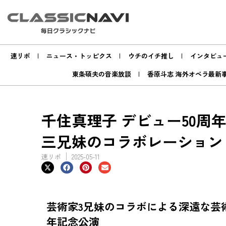
速リポ
ニュース・トッピクス
ウチのイチ推し
インタビュ
東条碩夫の音楽放談
香原斗志 海外オペラ最新
千住真理子 デビュー50周
三兄妹のコラボレーション
速リポ
2025-05-11
芸術家3兄妹のコラボによる深遠な芸
年記念公演