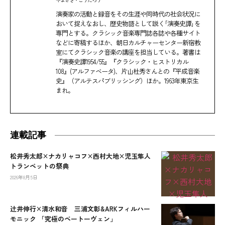
演奏家の活動と録音をその生涯や同時代の社会状況に
おいて捉えなおし、歴史物語として説く｢演奏史譚｣を
専門とする。クラシック音楽専門誌各誌や各種サイト
などに寄稿するほか、朝日カルチャーセンター新宿教
室にてクラシック音楽の講座を担当している。著書は
『演奏史譚1954/55』『クラシック・ヒストリカル
108』(アルファベータ)、片山杜秀さんとの『平成音楽
史』（アルテスパブリッシング）ほか。1963年東京生
まれ。
連載記事
松井秀太郎×ナカリャコフ×西村大地×児玉隼人
トランペットの祭典
2026年8月5日
辻󠄀井伸行×清水和音 三浦文彰&ARKフィルハー
モニック 「究極のベートーヴェン」