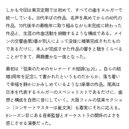
しかも今回は東京定期では初めて、すべての曲をエルガーで
統一している。30代半ばの作品、名声を高めてからの40代の
作品、70代後半の最晩年に取り組みながら未完成に終わった
作品と、生涯の作曲活動を俯瞰するような構成である。メイ
ンの交響曲第3番が別人によって没後に補筆完成されたもの
であるだけに、本人が完成させた作品の響きと聴きくらべる
ことができて、興趣豊かな一夜となった。
最初は「弦楽のためのセレナード ホ短調Op.20」。自らの結
婚3周年を記念して書かれたというものだからか、落ち着い
て幸福を静かにかみしめているような3楽章の作品。尾高は
日本を代表するエルガーのスペシャリストであるだけに、曲
想と構成を自然に音にしていく。大阪フィルの弦楽セクショ
ン（コンサートマスターは崔文洙）も着実にそれに応える。
8シーズン目にある音楽監督とオーケストラの関係のよさを
感じさせる演奏だった。