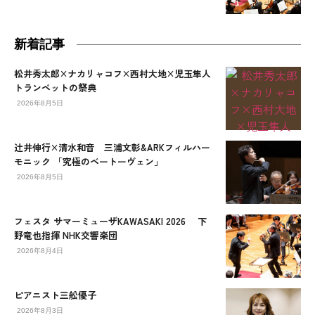
新着記事
松井秀太郎×ナカリャコフ×西村大地×児玉隼人
トランペットの祭典
2026年8月5日
辻󠄀井伸行×清水和音 三浦文彰&ARKフィルハー
モニック 「究極のベートーヴェン」
2026年8月5日
フェスタ サマーミューザKAWASAKI 2026 下
野竜也指揮 NHK交響楽団
2026年8月4日
ピアニスト三舩優子
2026年8月3日