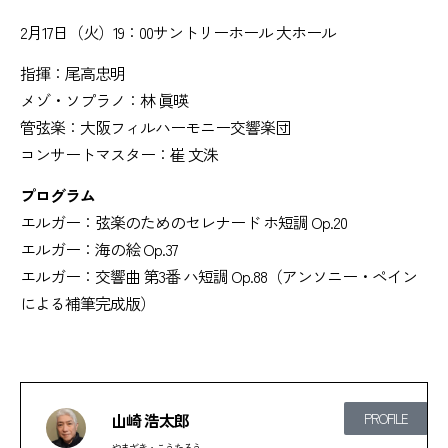
2月17日（火）19：00サントリーホール 大ホール
指揮：尾高忠明
メゾ・ソプラノ：林 眞暎
管弦楽：大阪フィルハーモニー交響楽団
コンサートマスター：崔 文洙
プログラム
エルガー：弦楽のためのセレナード ホ短調 Op.20
エルガー：海の絵 Op.37
エルガー：交響曲 第3番 ハ短調 Op.88（アンソニー・ペイン
による補筆完成版）
山崎 浩太郎
PROFILE
やまざき・こうたろう