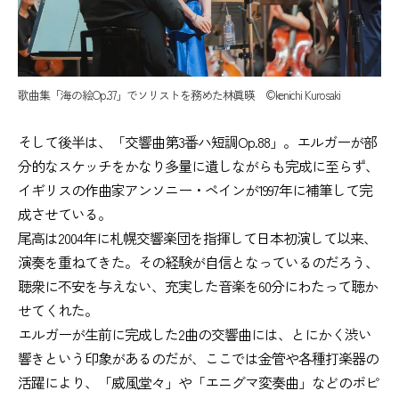
歌曲集「海の絵Op.37」でソリストを務めた林眞暎 ©kenichi Kurosaki
そして後半は、「交響曲第3番ハ短調Op.88」。エルガーが部
分的なスケッチをかなり多量に遺しながらも完成に至らず、
イギリスの作曲家アンソニー・ペインが1997年に補筆して完
成させている。
尾高は2004年に札幌交響楽団を指揮して日本初演して以来、
演奏を重ねてきた。その経験が自信となっているのだろう、
聴衆に不安を与えない、充実した音楽を60分にわたって聴か
せてくれた。
エルガーが生前に完成した2曲の交響曲には、とにかく渋い
響きという印象があるのだが、ここでは金管や各種打楽器の
活躍により、「威風堂々」や「エニグマ変奏曲」などのポピ