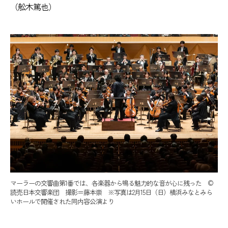
（舩木篤也）
マーラーの交響曲第1番では、各楽器から鳴る魅力的な音が心に残った ©
読売日本交響楽団 撮影＝藤本崇 ※写真は2月15日（日）横浜みなとみら
いホールで開催された同内容公演より