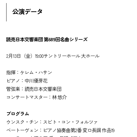
公演データ
読売日本交響楽団 第689回名曲シリーズ
2月13日（金）19:00サントリーホール 大ホール
指揮：ケレム・ハサン
ピアノ：中川優芽花
管弦楽：読売日本交響楽団
コンサートマスター：林 悠介
プログラム
ウンスク・チン：スビト・コン・フォルツァ
ベートーヴェン：ピアノ協奏曲第2番 変ロ長調 作品19