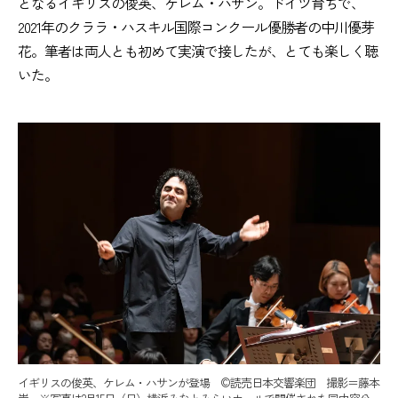
となるイギリスの俊英、ケレム・ハサン。ドイツ育ちで、
2021年のクララ・ハスキル国際コンクール優勝者の中川優芽
花。筆者は両人とも初めて実演で接したが、とても楽しく聴
いた。
イギリスの俊英、ケレム・ハサンが登場 ©読売日本交響楽団 撮影＝藤本