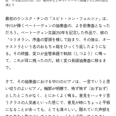
崇 ※写真は2月15日（日）横浜みなとみらいホールで開催された同内容公
演より
最初のウンスク・チンの「スビト・コン・フォルツァ」は、
中川が弾くベートーヴェンの協奏曲の、よき前奏曲となった
だろう。ベートーヴェン生誕250年を記念した作品で、彼の
〝コリオラン〟序曲の冒頭を模して始まり、その後は、オー
ケストラという名のおもちゃ箱をひっくり返したようにな
る。その終盤、変ロが金管楽器で執拗（しつよう）に鳴っ
て、これが耳に残ったのだ。続く変ロ長調協奏曲に移るま
で。
さて、その協奏曲における中川のピアノは、一言でいうと思
い切りのよいピアノ。輪郭が明瞭で、怖ず怖ず（おずおず）
としたところがなく、とにかくよく鳴る。意見をハッキリ言
うクラスの人気者といった感じで、意見が時にちょっと平板
になることがあっても、とても清々しい。隠れていた声部を