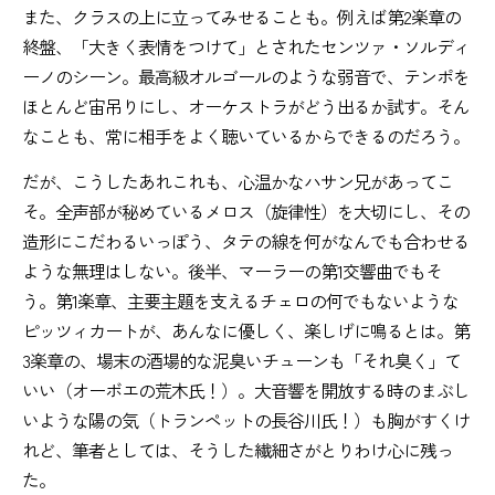
また、クラスの上に立ってみせることも。例えば第2楽章の
終盤、「大きく表情をつけて」とされたセンツァ・ソルディ
ーノのシーン。最高級オルゴールのような弱音で、テンポを
ほとんど宙吊りにし、オーケストラがどう出るか試す。そん
なことも、常に相手をよく聴いているからできるのだろう。
だが、こうしたあれこれも、心温かなハサン兄があってこ
そ。全声部が秘めているメロス（旋律性）を大切にし、その
造形にこだわるいっぽう、タテの線を何がなんでも合わせる
ような無理はしない。後半、マーラーの第1交響曲でもそ
う。第1楽章、主要主題を支えるチェロの何でもないような
ピッツィカートが、あんなに優しく、楽しげに鳴るとは。第
3楽章の、場末の酒場的な泥臭いチューンも「それ臭く」て
いい（オーボエの荒木氏！）。大音響を開放する時のまぶし
いような陽の気（トランペットの長谷川氏！）も胸がすくけ
れど、筆者としては、そうした繊細さがとりわけ心に残っ
た。