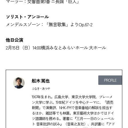
マーラー：交響曲第1番 ニ長調「巨人」
ソリスト・アンコール
メンデルスゾーン：「無言歌集」よりOp.67-2
他日公演
2月15日（日）14:00横浜みなとみらいホール 大ホール
舩木 篤也
PROFILE
ふなき・あつや
1967年生まれ。広島大学、東京大学大学院、ブレーメ
ン大学に学ぶ。19世紀ドイツを中心テーマに、「読売
新聞」で演奏評、NHK-FMで音楽番組の解説を担当す
るほか、雑誌等でも執筆。東京藝術大学ほかではドイ
ツ語講師を務める。著書に『三月一一日のシューベル
ト 音楽批評の試み』（音楽之友社）、共訳書に『アド