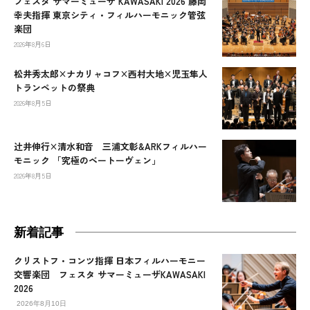
フェスタ サマーミューザ KAWASAKI 2026 藤岡
幸夫指揮 東京シティ・フィルハーモニック管弦
楽団
2026年8月6日
松井秀太郎×ナカリャコフ×西村大地×児玉隼人
トランペットの祭典
2026年8月5日
辻󠄀井伸行×清水和音 三浦文彰&ARKフィルハー
モニック 「究極のベートーヴェン」
2026年8月5日
新着記事
クリストフ・コンツ指揮 日本フィルハーモニー
交響楽団 フェスタ サマーミューザKAWASAKI
2026
2026年8月10日