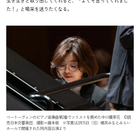
生き生きと取り出してくれると、「よくぞ言ってくれまし
た！」と喝采を送りたくなる。
ベートーヴェンのピアノ協奏曲第2番でソリストを務めた中川優芽花 ©読
売日本交響楽団 撮影＝藤本崇 ※写真は2月15日（日）横浜みなとみらい
ホールで開催された同内容公演より