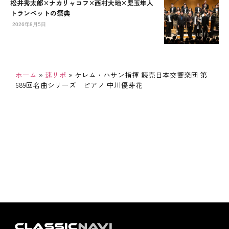
松井秀太郎×ナカリャコフ×西村大地×児玉隼人
トランペットの祭典
2026年8月5日
ホーム
»
速リポ
»
ケレム・ハサン指揮 読売日本交響楽団 第
689回名曲シリーズ ピアノ 中川優芽花