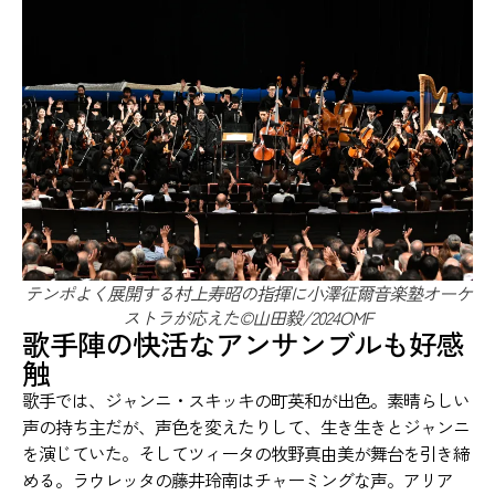
テンポよく展開する村上寿昭の指揮に小澤征爾音楽塾オーケ
ストラが応えた©山田毅/2024OMF
歌手陣の快活なアンサンブルも好感
触
歌手では、ジャンニ・スキッキの町英和が出色。素晴らしい
声の持ち主だが、声色を変えたりして、生き生きとジャンニ
を演じていた。そしてツィータの牧野真由美が舞台を引き締
める。ラウレッタの藤井玲南はチャーミングな声。アリア