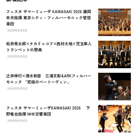
フェスタ サマーミューザ KAWASAKI 2026 藤岡
幸夫指揮 東京シティ・フィルハーモニック管弦
楽団
2026年8月6日
松井秀太郎×ナカリャコフ×西村大地×児玉隼人
トランペットの祭典
2026年8月5日
辻󠄀井伸行×清水和音 三浦文彰&ARKフィルハー
モニック 「究極のベートーヴェン」
2026年8月5日
フェスタ サマーミューザKAWASAKI 2026 下
野竜也指揮 NHK交響楽団
2026年8月4日