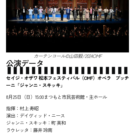
カーテンコール©山田毅/2024OMF
公演データ
セイジ・オザワ 松本フェスティバル（OMF）オペラ プッチ
ーニ「ジャンニ・スキッキ」
8月25日（日）15:00まつもと市民芸術館・主ホール
指揮：村上 寿昭
演出：デイヴィッド・ニース
ジャンニ・スキッキ：町 英和
ラウレッタ：藤井 玲南