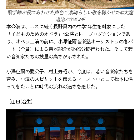
歌手陣が役にあわせた声色で素晴らしい歌を聴かせた©大窪
道治/2024OMF
本公演は、これに続く長野県内の中学1年生を対象にした
「子どものためのオペラ」4公演と同一プロダクションであ
り、オペラ上演の前に、小澤征爾音楽塾オーケストラの各パ
ート（全員）による楽器紹介が約25分間行われた。そして若
い音楽家たちの技量の高さが示された。
小澤征爾の愛弟子、村上寿昭が、今度は、若い音楽家たちを
育み、小澤のスピリットを伝えるマエストロとして松本に帰
ってきたことに時代の流れの速さを感じた。
（山田 治生）