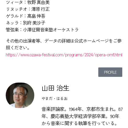
ツィータ：牧野 真由美
リヌッチオ：澤原 行正
ゲラルド：髙畠 伸吾
ネッラ：別府 美沙子
管弦楽：小澤征爾音楽塾オーケストラ
その他の出演者等、データの詳細は公式ホームページをご参
照ください。
https://www.ozawa-festival.com/programs/2024/opera-omf.html
PROFILE
山田 治生
やまだ・はるお
音楽評論家。1964年、京都市生まれ。87
年、慶応義塾大学経済学部卒業。90年
から音楽に関する執筆を行っている。