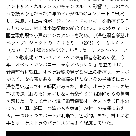
アンドリス・ネルソンスがキャンセルした影響で、このオペ
ラを振る予定だった沖澤のどかがSKOのコンサートに出演
し、急遽、村上寿昭が「ジャンニ・スキッキ」を指揮するこ
ととなった。村上は小澤征爾の愛弟子の1人。SKOやウィーン
国立歌劇場で小澤のアシスタントを務め、小澤征爾音楽塾オ
ペラ・プロジェクトの「こうもり」（2016）や「カルメン」
（2017）では小澤との振り分けを担った。リンツやハノーフ
ァーの歌劇場でコレペティトゥアや指揮者を務めた後、今
年、オペラ・カンパニー「東京オペラNEXT」を立ち上げ、
音楽監督に就任。オペラ経験の豊富な村上の指揮は、テンポ
がよく、安心感がある。指揮棒を持たないその指揮姿には小
澤を思い起こさせる瞬間があった。また、オーケストラの細
部まで疎（おろそ）かにしない音楽作りにも師匠からの薫陶
を感じた。そして若い小澤征爾音楽塾オーケストラ（日本の
ほか、中国、韓国、台湾からも参加）が村上の指揮に応え
る。一つひとつのパートが明晰で、色彩的。また、村上は歌
手とオーケストラのバランスにもよく配慮していた。