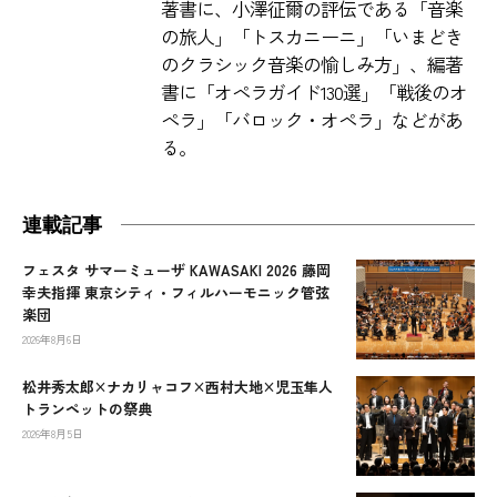
著書に、小澤征爾の評伝である「音楽
の旅人」「トスカニーニ」「いまどき
のクラシック音楽の愉しみ方」、編著
書に「オペラガイド130選」「戦後のオ
ペラ」「バロック・オペラ」などがあ
る。
連載記事
フェスタ サマーミューザ KAWASAKI 2026 藤岡
幸夫指揮 東京シティ・フィルハーモニック管弦
楽団
2026年8月6日
松井秀太郎×ナカリャコフ×西村大地×児玉隼人
トランペットの祭典
2026年8月5日