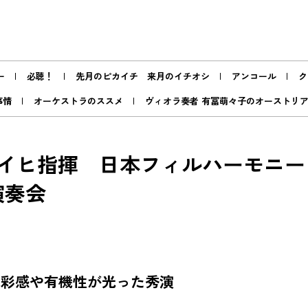
ー
必聴！
先月のピカイチ 来月のイチオシ
アンコール
ク
事情
オーケストラのススメ
ヴィオラ奏者 有冨萌々子のオーストリ
イヒ指揮 日本フィルハーモニー
演奏会
色彩感や有機性が光った秀演