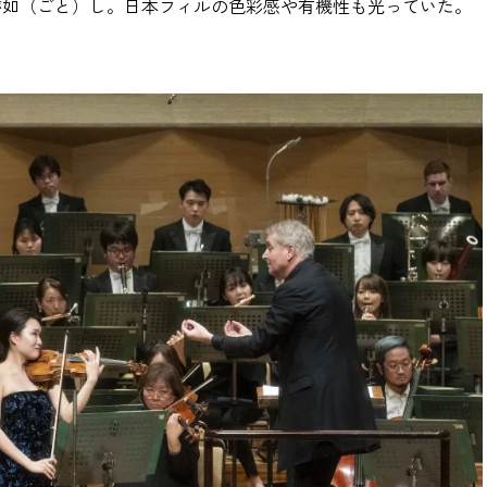
が如（ごと）し。日本フィルの色彩感や有機性も光っていた。