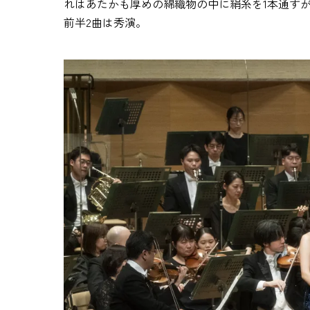
れはあたかも厚めの綿織物の中に絹糸を1本通す
前半2曲は秀演。