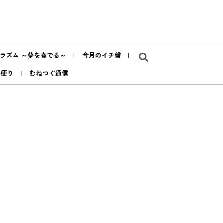
ラズム ～夢を奏でる～
今月のイチ盤
ア便り
むねつぐ通信