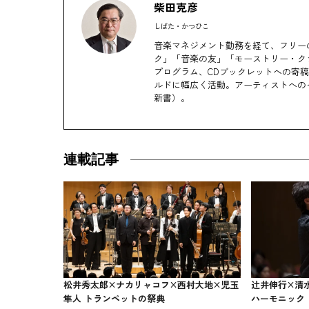
柴田克彦
しばた・かつひこ
音楽マネジメント勤務を経て、フリー
ク」「音楽の友」「モーストリー・ク
プログラム、CDブックレットへの寄
ルドに幅広く活動。アーティストへの
新書）。
連載記事
松井秀太郎×ナカリャコフ×西村大地×児玉
辻󠄀井伸行×
隼人 トランペットの祭典
ハーモニック