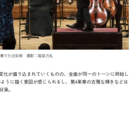
を奏でた辻彩奈 撮影：堀田力丸
変化が盛り込まれていくものの、全曲が同一のトーンに終始し
のように描く意図が感じられるし、第4楽章の古雅な輝きなどは
好演。