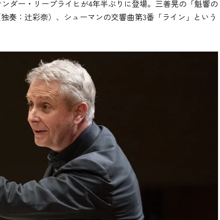
サンダー・リープライヒが4年半ぶりに登場。三善晃の「魁響の
（独奏：辻彩奈）、シューマンの交響曲第3番「ライン」という