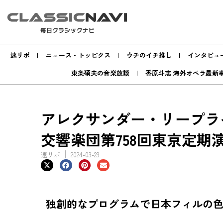
速リポ
ニュース・トッピクス
ウチのイチ推し
インタビュ
東条碩夫の音楽放談
香原斗志 海外オペラ最新
アレクサンダー・リープラ
交響楽団第758回東京定期
速リポ
2024-03-23
独創的なプログラムで日本フィルの