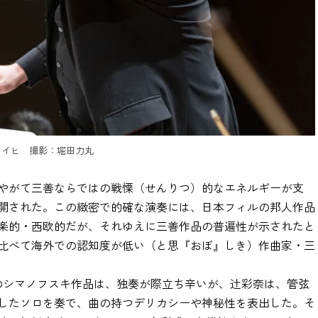
ライヒ 撮影：堀田力丸
やがて三善ならではの戦慄（せんりつ）的なエネルギーが支
開された。この緻密で的確な演奏には、日本フィルの邦人作品
楽的・西欧的だが、それゆえに三善作品の普遍性が示されたと
比べて海外での認知度が低い（と思『おぼ』しき）作曲家・三
のシマノフスキ作品は、独奏が際立ち辛いが、辻彩奈は、管弦
したソロを奏で、曲の持つデリカシーや神秘性を表出した。そ