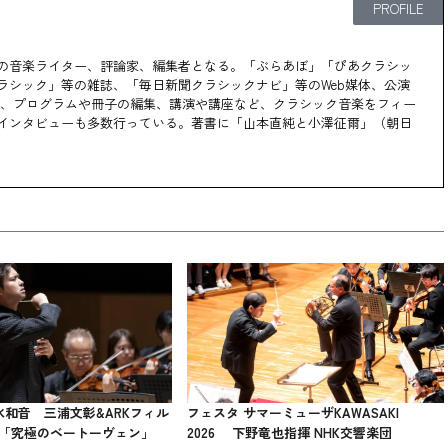
PROFILE
の音楽ライター、評論家、編集者となる。「ぶらあぼ」「ぴあクラシッ
ラシック」等の雑誌、「毎日新聞クラシックナビ」等のWeb媒体、公演
稿、プログラムや冊子の編集、講演や講座など、クラシック音楽をフィー
インタビューも多数行っている。著書に「山本直純と小澤征爾」（朝日
清水和音 三浦文彰&ARKフィル
フェスタ サマーミューザKAWASAKI
 「究極のベートーヴェン」
2026 下野竜也指揮 NHK交響楽団